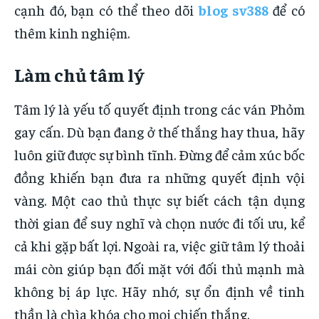
cạnh đó, bạn có thể theo dõi
blog sv388
để có
thêm kinh nghiệm.
Làm chủ tâm lý
Tâm lý là yếu tố quyết định trong các ván Phỏm
gay cấn. Dù bạn đang ở thế thắng hay thua, hãy
luôn giữ được sự bình tĩnh. Đừng để cảm xúc bốc
đồng khiến bạn đưa ra những quyết định vội
vàng. Một cao thủ thực sự biết cách tận dụng
thời gian để suy nghĩ và chọn nước đi tối ưu, kể
cả khi gặp bất lợi. Ngoài ra, việc giữ tâm lý thoải
mái còn giúp bạn đối mặt với đối thủ mạnh mà
không bị áp lực. Hãy nhớ, sự ổn định về tinh
thần là chìa khóa cho mọi chiến thắng.