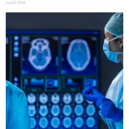
July 31, 2026