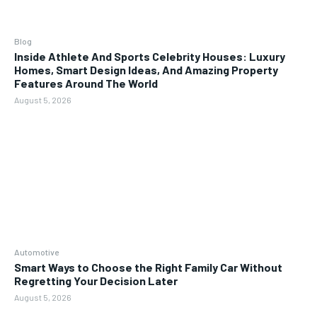
Blog
Inside Athlete And Sports Celebrity Houses: Luxury
Homes, Smart Design Ideas, And Amazing Property
Features Around The World
August 5, 2026
Automotive
Smart Ways to Choose the Right Family Car Without
Regretting Your Decision Later
August 5, 2026