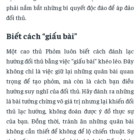
phải nắm bắt những bí quyết độc đáo để áp đảo
đối thủ.
Biết cách “giấu bài”
Một cao thủ Phỏm luôn biết cách đánh lạc
hướng đối thủ bằng việc “giấu bài” khéo léo. Đây
không chỉ là việc giữ lại những quân bài quan
trọng để tạo phỏm, mà còn là cách bạn điều
hướng suy nghĩ của đối thủ. Hãy đánh ra những
lá bài tưởng chừng vô giá trị nhưng lại khiến đối
thủ lạc hướng, không đoán được ý đồ thực sự
của bạn. Đồng thời, tránh ăn những quân bài
không cần thiết để không để lộ chiến thuật. Sự