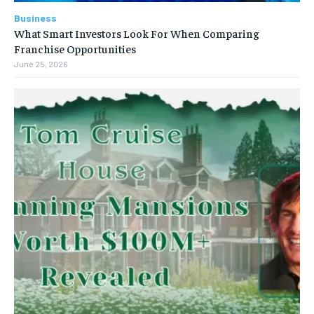
Business
What Smart Investors Look For When Comparing
Franchise Opportunities
June 25, 2026