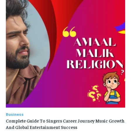
Business
Complete Guide To Singers Career Journey Music Growth
And Global Entertainment Success