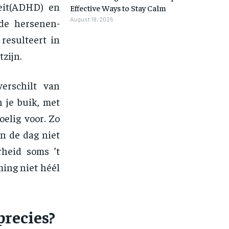
teit(ADHD) en
Effective Ways to Stay Calm
August 18, 2025
 de hersenen-
resulteert in
zijn.
erschilt van
 je buik, met
elig voor. Zo
an de dag niet
heid soms ’t
ing niet héél
recies?