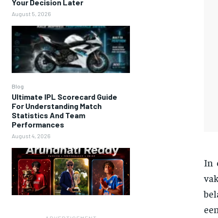
Your Decision Later
August 5, 2026
Blog
Ultimate IPL Scorecard Guide
For Understanding Match
Statistics And Team
Performances
August 4, 2026
In
va
bel
een