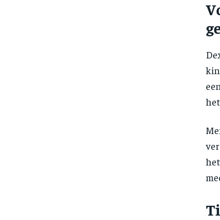
V
g
Dex
kin
een
het
Me
ver
het
med
Ti