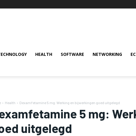
TECHNOLOGY
HEALTH
SOFTWARE
NETWORKING
E
e
Health
Dexamfetamine 5 mg: Werking en bijwerkingen goed uitgelegd
examfetamine 5 mg: Werk
oed uitgelegd