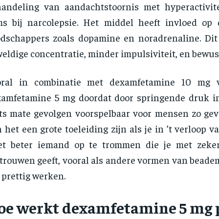
handeling van aandachtstoornis met hyperactivi
s bij narcolepsie. Het middel heeft invloed op
dschappers zoals dopamine en noradrenaline. Dit 
eldige concentratie, minder impulsiviteit, en bewust
oral in combinatie met dexamfetamine 10 mg v
amfetamine 5 mg doordat door springende druk in
ts mate gevolgen voorspelbaar voor mensen zo gevo
 het een grote toeleiding zijn als je in ’t verloop v
et beter iemand op te trommen die je met zeker
trouwen geeft, vooral als andere vormen van beadem
 prettig werken.
oe werkt dexamfetamine 5 mg p