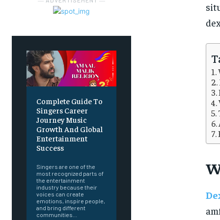
― ADVERTISEMENT ―
sit
dex
T
Complete Guide To
Singers Career
Journey Music
Growth And Global
Entertainment
Success
W
Singers are one of the
most recognized parts of
the entertainment
industry because their
De
voices can create
emotions, inspire people,
am
and bring different
communities...