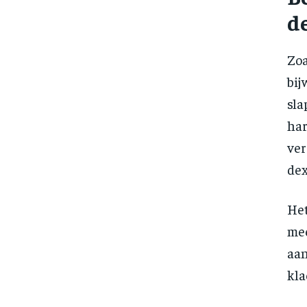
d
Zo
bi
sla
har
ve
dex
He
mee
aan
kla