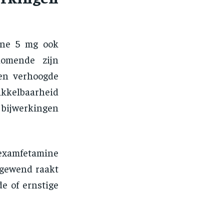
mine 5 mg ook
komende zijn
een verhoogde
rikkelbaarheid
jwerkingen
examfetamine
 gewend raakt
de of ernstige