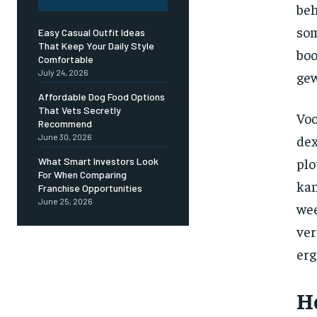
be
som
Easy Casual Outfit Ideas
That Keep Your Daily Style
boo
Comfortable
July 24, 2026
gew
Affordable Dog Food Options
That Vets Secretly
Vo
Recommend
dex
June 30, 2026
plo
What Smart Investors Look
For When Comparing
kan
Franchise Opportunities
June 25, 2026
we
ver
erg
H