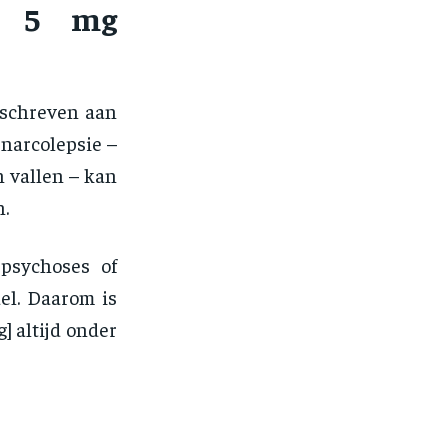
e 5 mg
eschreven aan
narcolepsie –
 vallen – kan
.
psychoses of
el. Daarom is
] altijd onder