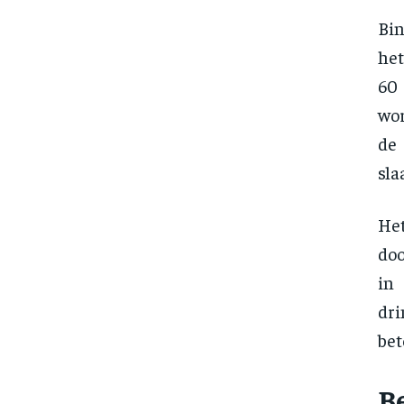
Bin
het
60 
wor
de
sla
He
doo
in 
dri
bet
B