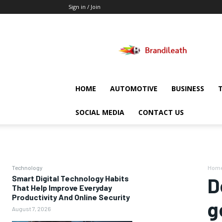
Sign in / Join
Brandileath
HOME
AUTOMOTIVE
BUSINESS
SOCIAL MEDIA
CONTACT US
Technology
Hom
Smart Digital Technology Habits
D
That Help Improve Everyday
Productivity And Online Security
g
August 7, 2026