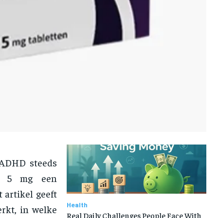
 ADHD steeds
ne 5 mg een
 artikel geeft
Health
rkt, in welke
Real Daily Challenges People Face With