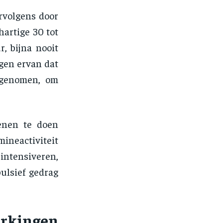
rvolgens door
artige 30 tot
, bijna nooit
agen ervan dat
ingenomen, om
enen te doen
ineactiviteit
intensiveren,
ulsief gedrag
ingen