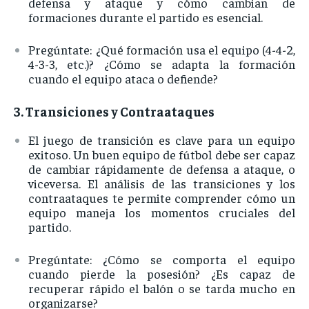
defensa
y
ataque
y
cómo
cambian
de
formaciones
durante
el
partido
es
esencial.
Pregúntate: ¿
Qué
formación
usa
el
equipo (
4-
4-
2,
4-
3-
3,
etc.)? ¿
Cómo
se
adapta
la
formación
cuando
el
equipo
ataca
o
defiende?
3.
Transiciones
y
Contraataques
El
juego
de
transición
es
clave
para
un
equipo
exitoso.
Un
buen
equipo
de
fútbol
debe
ser
capaz
de
cambiar
rápidamente
de
defensa
a
ataque,
o
viceversa.
El
análisis
de
las
transiciones
y
los
contraataques
te
permite
comprender
cómo
un
equipo
maneja
los
momentos
cruciales
del
partido.
Pregúntate: ¿
Cómo
se
comporta
el
equipo
cuando
pierde
la
posesión? ¿
Es
capaz
de
recuperar
rápido
el
balón
o
se
tarda
mucho
en
organizarse?