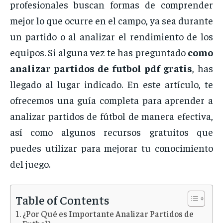
profesionales
buscan
formas
de
comprender
mejor
lo
que
ocurre
en
el
campo,
ya
sea
durante
un
partido
o
al
analizar
el
rendimiento
de
los
equipos.
Si
alguna
vez
te
has
preguntado
como
analizar
partidos
de
futbol
pdf
gratis
,
has
llegado
al
lugar
indicado.
En
este
artículo,
te
ofrecemos
una
guía
completa
para
aprender
a
analizar
partidos
de
fútbol
de
manera
efectiva,
así
como
algunos
recursos
gratuitos
que
puedes
utilizar
para
mejorar
tu
conocimiento
del
juego.
Table of Contents
¿Por Qué es Importante Analizar Partidos de