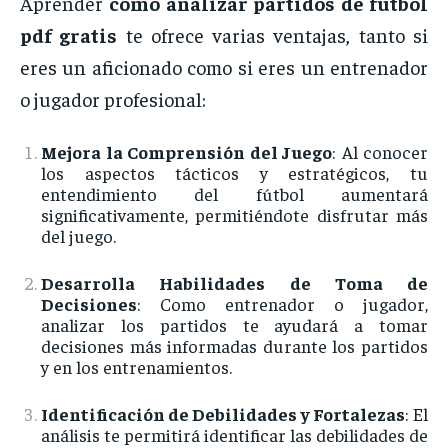
Aprender
como
analizar
partidos
de
futbol
pdf
gratis
te
ofrece
varias
ventajas,
tanto
si
eres
un
aficionado
como
si
eres
un
entrenador
o
jugador
profesional:
Mejora
la
Comprensión
del
Juego
:
Al
conocer
los
aspectos
tácticos
y
estratégicos,
tu
entendimiento
del
fútbol
aumentará
significativamente,
permitiéndote
disfrutar
más
del
juego.
Desarrolla
Habilidades
de
Toma
de
Decisiones
:
Como
entrenador
o
jugador,
analizar
los
partidos
te
ayudará
a
tomar
decisiones
más
informadas
durante
los
partidos
y
en
los
entrenamientos.
Identificación
de
Debilidades
y
Fortalezas
:
El
análisis
te
permitirá
identificar
las
debilidades
de