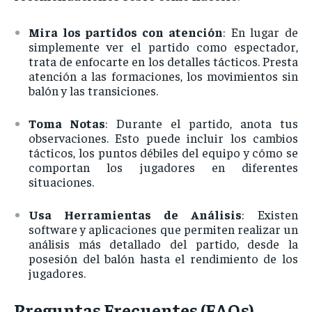
Mira
los
partidos
con
atención
:
En
lugar
de
simplemente
ver
el
partido
como
espectador,
trata
de
enfocarte
en
los
detalles
tácticos.
Presta
atención
a
las
formaciones,
los
movimientos
sin
balón
y
las
transiciones.
Toma
Notas
:
Durante
el
partido,
anota
tus
observaciones.
Esto
puede
incluir
los
cambios
tácticos,
los
puntos
débiles
del
equipo
y
cómo
se
comportan
los
jugadores
en
diferentes
situaciones.
Usa
Herramientas
de
Análisis
:
Existen
software
y
aplicaciones
que
permiten
realizar
un
análisis
más
detallado
del
partido,
desde
la
posesión
del
balón
hasta
el
rendimiento
de
los
jugadores.
Preguntas
Frecuentes (
FAQs)