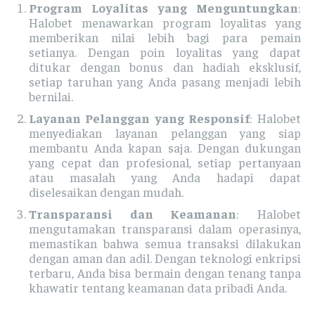
Program Loyalitas yang Menguntungkan
:
Halobet menawarkan program loyalitas yang
memberikan nilai lebih bagi para pemain
setianya. Dengan poin loyalitas yang dapat
ditukar dengan bonus dan hadiah eksklusif,
setiap taruhan yang Anda pasang menjadi lebih
bernilai.
Layanan Pelanggan yang Responsif
: Halobet
menyediakan layanan pelanggan yang siap
membantu Anda kapan saja. Dengan dukungan
yang cepat dan profesional, setiap pertanyaan
atau masalah yang Anda hadapi dapat
diselesaikan dengan mudah.
Transparansi dan Keamanan
: Halobet
mengutamakan transparansi dalam operasinya,
memastikan bahwa semua transaksi dilakukan
dengan aman dan adil. Dengan teknologi enkripsi
terbaru, Anda bisa bermain dengan tenang tanpa
khawatir tentang keamanan data pribadi Anda.