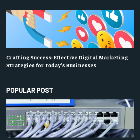
Crafting Success: Effective Digital Marketing
Strategies for Today’s Businesses
POPULAR POST