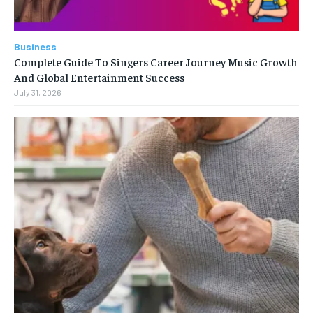
Business
Complete Guide To Singers Career Journey Music Growth
And Global Entertainment Success
July 31, 2026