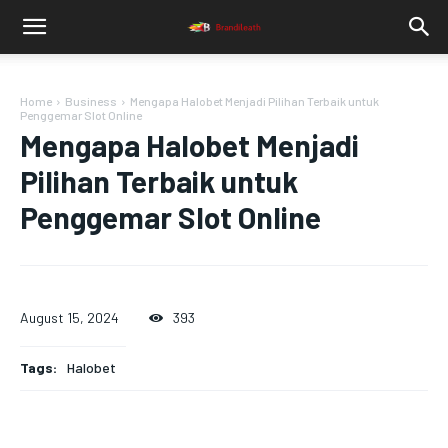
Home
Business
Mengapa Halobet Menjadi Pilihan Terbaik untuk
Penggemar Slot Online
Mengapa Halobet Menjadi
Pilihan Terbaik untuk
Penggemar Slot Online
August 15, 2024
393
Tags:
Halobet