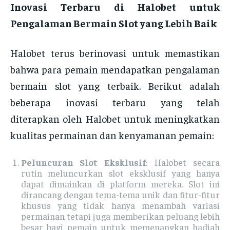
Inovasi Terbaru di Halobet untuk
Pengalaman Bermain Slot yang Lebih Baik
Halobet terus berinovasi untuk memastikan
bahwa para pemain mendapatkan pengalaman
bermain slot yang terbaik. Berikut adalah
beberapa inovasi terbaru yang telah
diterapkan oleh Halobet untuk meningkatkan
kualitas permainan dan kenyamanan pemain:
Peluncuran Slot Eksklusif
: Halobet secara
rutin meluncurkan slot eksklusif yang hanya
dapat dimainkan di platform mereka. Slot ini
dirancang dengan tema-tema unik dan fitur-fitur
khusus yang tidak hanya menambah variasi
permainan tetapi juga memberikan peluang lebih
besar bagi pemain untuk memenangkan hadiah