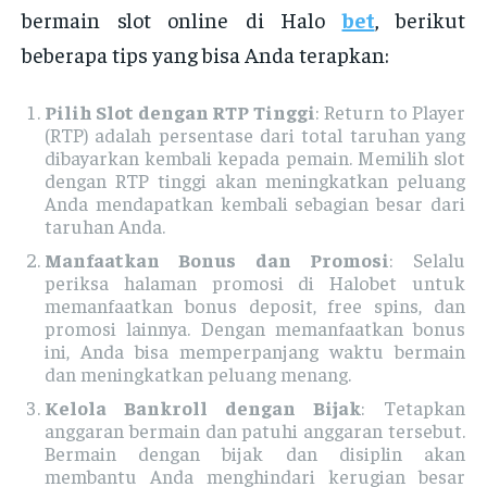
bermain slot online di Halo
bet
, berikut
beberapa tips yang bisa Anda terapkan:
Pilih Slot dengan RTP Tinggi
: Return to Player
(RTP) adalah persentase dari total taruhan yang
dibayarkan kembali kepada pemain. Memilih slot
dengan RTP tinggi akan meningkatkan peluang
Anda mendapatkan kembali sebagian besar dari
taruhan Anda.
Manfaatkan Bonus dan Promosi
: Selalu
periksa halaman promosi di Halobet untuk
memanfaatkan bonus deposit, free spins, dan
promosi lainnya. Dengan memanfaatkan bonus
ini, Anda bisa memperpanjang waktu bermain
dan meningkatkan peluang menang.
Kelola Bankroll dengan Bijak
: Tetapkan
anggaran bermain dan patuhi anggaran tersebut.
Bermain dengan bijak dan disiplin akan
membantu Anda menghindari kerugian besar