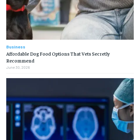
Business
Affordable Dog Food Options That Vets Secretly
Recommend
June 30, 2026