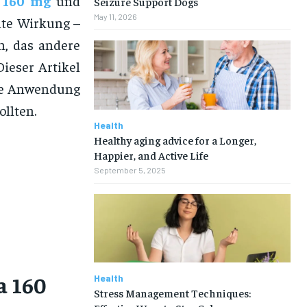
 160 mg
und
Seizure Support Dogs
May 11, 2026
lte Wirkung –
n, das andere
Dieser Artikel
ige Anwendung
llten.
Health
Healthy aging advice for a Longer,
Happier, and Active Life
September 5, 2025
a 160
Health
Stress Management Techniques: