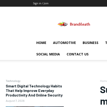
Sign in / Join
Brandileath
HOME
AUTOMOTIVE
BUSINESS
SOCIAL MEDIA
CONTACT US
Technology
Hom
Smart Digital Technology Habits
S
That Help Improve Everyday
Productivity And Online Security
m
August 7, 2026