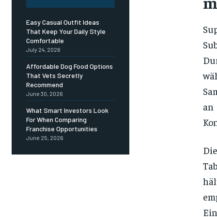
m
Easy Casual Outfit Ideas
Su
That Keep Your Daily Style
Comfortable
Sub
July 24, 2026
Dur
Affordable Dog Food Options
wä
That Vets Secretly
Recommend
Sam
June 30, 2026
an 
What Smart Investors Look
For When Comparing
Kon
Franchise Opportunities
June 25, 2026
Di
Tab
hä
em
Ei