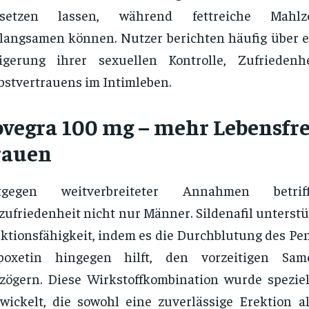
nsetzen lassen, während fettreiche Mahlz
langsamen können. Nutzer berichten häufig über e
eigerung ihrer sexuellen Kontrolle, Zufrieden
bstvertrauens im Intimleben.
ovegra 100 mg – mehr Lebensfr
rauen
tgegen weitverbreiteter Annahmen betrif
ufriedenheit nicht nur Männer. Sildenafil unterstüt
ktionsfähigkeit, indem es die Durchblutung des Pen
poxetin hingegen hilft, den vorzeitigen Sa
zögern. Diese Wirkstoffkombination wurde spezie
wickelt, die sowohl eine zuverlässige Erektion 