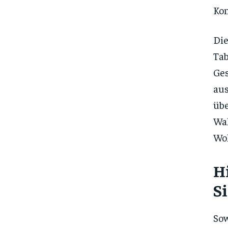
Kon
Di
Ta
Ges
aus
üb
Wa
Woh
H
S
So