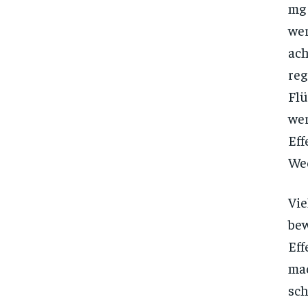
mg
wer
ach
reg
Flü
wer
Ef
We
Vi
bew
Eff
mac
sch