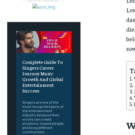
Leb
― ADVERTISEMENT ―
Lov
das
die
bel
sow
Complete Guide To
Singers Career
T
Journey Music
Growth And Global
Entertainment
Success
Singers are one of the
most recognized parts of
the entertainment
industry because their
voices can create
W
emotions, inspire people,
and bring different
communities...