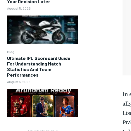
Your Decision Later
August 5, 2026
Blog
Ultimate IPL Scorecard Guide
For Understanding Match
Statistics And Team
Performances
August 4, 2026
In 
all
Lös
Prä