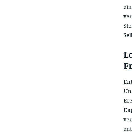
ei
ver
St
Sel
L
F
En
Unz
Ere
Da
ver
ent