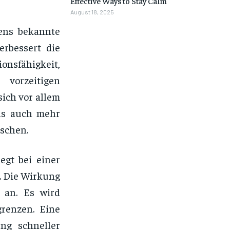
Effective Ways to Stay Calm
August 18, 2025
ens bekannte
erbessert die
onsfähigkeit,
 vorzeitigen
ich vor allem
als auch mehr
schen.
egt bei einer
. Die Wirkung
 an. Es wird
grenzen. Eine
ng schneller