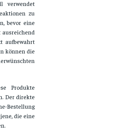
ll verwendet
Reaktionen zu
n, bevor eine
t ausreichend
zt aufbewahrt
en können die
rwünschten
se Produkte
. Der direkte
ne-Bestellung
jene, die eine
en.