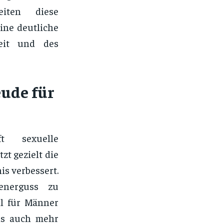
eiten diese
ine deutliche
heit und des
eude für
ft sexuelle
zt gezielt die
is verbessert.
menerguss zu
ll für Männer
als auch mehr