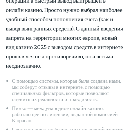
операций а быстрый вывод выигрышей в
онлайн казино. Просто нужно выбрал наиболее
удобный способом пополнения счета (как и
вывод выигранных средств). С данный введения
запрета на территории многих европе, новый
вид казино 2025 с выводом средств в интернете
проявлялся не а противоречиво, но а весьма
неоднозначно.
С помощью системы, которая была создана нами,
мы соберут отзывы в интернете, с помощью
специальных фильтров, которые позволяют
оценить их реальности и правдивость.
Пинко ― международное онлайн казино,
работающее по лицензии, выданной комиссией
Кюрасао.
Слот и количество бесплатных вращений зависят