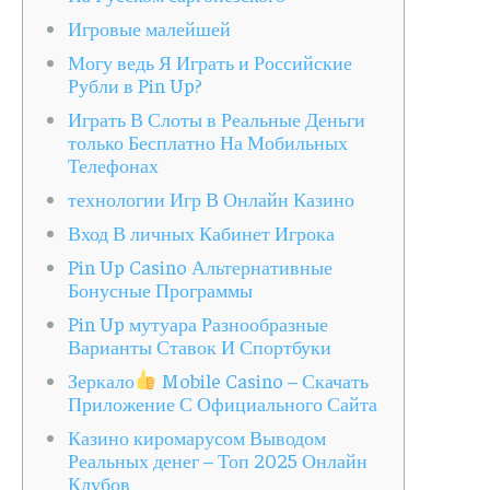
Игровые малейшей
Могу ведь Я Играть и Российские
Рубли в Pin Up?
Играть В Слоты в Реальные Деньги
только Бесплатно На Мобильных
Телефонах
технологии Игр В Онлайн Казино
Вход В личных Кабинет Игрока
Pin Up Casino Альтернативные
Бонусные Программы
Pin Up мутуара Разнообразные
Варианты Ставок И Спортбуки
Зеркало
Mobile Casino – Скачать
Приложение С Официального Сайта
Казино киромарусом Выводом
Реальных денег – Топ 2025 Онлайн
Клубов