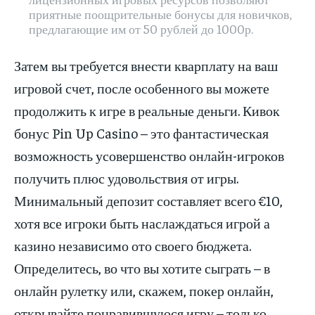
приятные поощрительные бонусы для новичков,
предлагающие им от 50 рублей до 1000р.
Затем вы требуется внести кварплату на ваш
игровой счет, после особенного вы можете
продолжить к игре в реальные деньги. Кивок
бонус Pin Up Casino – это фантастическая
возможность усовершенство онлайн-игроков
получить плюс удовольствия от игры.
Минимальный депозит составляет всего €10,
хотя все игроки быть наслаждаться игрой а
казино независимо ото своего бюджета.
Определитесь, во что вы хотите сыграть – в
онлайн рулетку или, скажем, покер онлайн,
открывайте понравившуюся игру – только