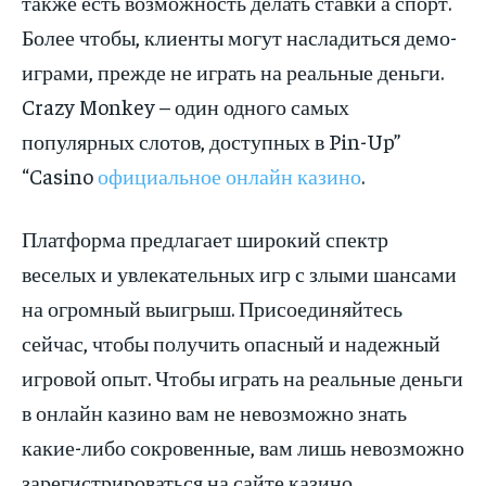
также есть возможность делать ставки а спорт.
Более чтобы, клиенты могут насладиться демо-
играми, прежде не играть на реальные деньги.
Crazy Monkey – один одного самых
популярных слотов, доступных в Pin-Up”
“Casino
официальное онлайн казино
.
Платформа предлагает широкий спектр
веселых и увлекательных игр с злыми шансами
на огромный выигрыш. Присоединяйтесь
сейчас, чтобы получить опасный и надежный
игровой опыт. Чтобы играть на реальные деньги
в онлайн казино вам не невозможно знать
какие-либо сокровенные, вам лишь невозможно
зарегистрироваться на сайте казино.