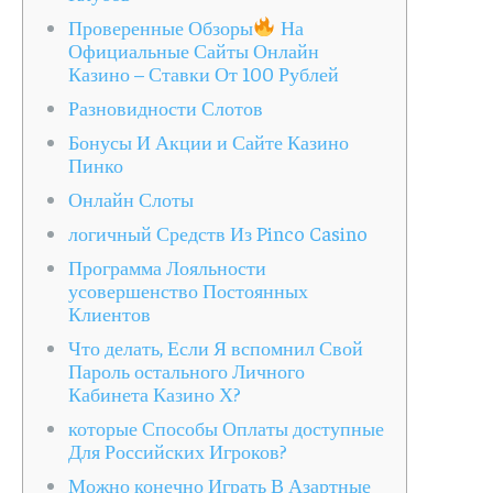
Проверенные Обзоры
На
Официальные Сайты Онлайн
Казино – Ставки От 100 Рублей
Разновидности Слотов
Бонусы И Акции и Сайте Казино
Пинко
Онлайн Слоты
логичный Средств Из Pinco Casino
Программа Лояльности
усовершенство Постоянных
Клиентов
Что делать, Если Я вспомнил Свой
Пароль остального Личного
Кабинета Казино Х?
которые Способы Оплаты доступные
Для Российских Игроков?
Можно конечно Играть В Азартные