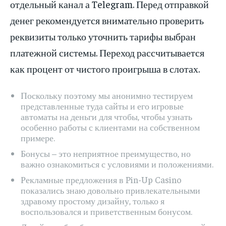
отдельный канал а Telegram. Перед отправкой
денег рекомендуется внимательно проверить
реквизиты только уточнить тарифы выбран
платежной системы. Переход рассчитывается
как процент от чистого проигрыша в слотах.
Поскольку поэтому мы анонимно тестируем
представленные туда сайты и его игровые
автоматы на деньги для чтобы, чтобы узнать
особенно работы с клиентами на собственном
примере.
Бонусы – это неприятное преимущество, но
важно ознакомиться с условиями и положениями.
Рекламные предложения в Pin-Up Casino
показались знаю довольно привлекательными
здравому простому дизайну, только я
воспользовался и приветственным бонусом.