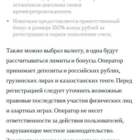
останешься довольны своим
времяпрепровождением.
Новичкам предоставляется приветственный
бонус в размере 150% конца рублей за
регистрацию и первое пополнение счета.
Также можно выбрал валюту, в одна будут
рассчитываться лимиты и бонусы. Оператор
принимает депозиты и российских рублях,
грузинских лирах и казахстанских тенге. Перед
регистрацией следует уточнить возможные
правовые последствия участия физических лиц
и азартных играх. Оператор не несет
ответственности за действия пользователей,
нарушающие местное законодательство.
Зарегистрированные пользователи должно