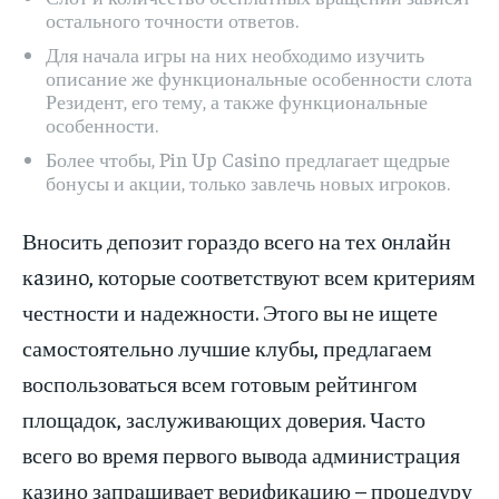
остального точности ответов.
Для начала игры на них необходимо изучить
описание же функциональные особенности слота
Резидент, его тему, а также функциональные
особенности.
Более чтобы, Pin Up Casino предлагает щедрые
бонусы и акции, только завлечь новых игроков.
Вносить депозит гораздо всего на тех oнлaйн
кaзинo, которые соответствуют всем критериям
честности и надежности. Этого вы не ищете
самостоятельно лучшие клубы, предлагаем
воспользоваться всем готовым рейтингом
площадок, заслуживающих доверия. Часто
всего во время первого вывода администрация
казино запрашивает верификацию – процедуру