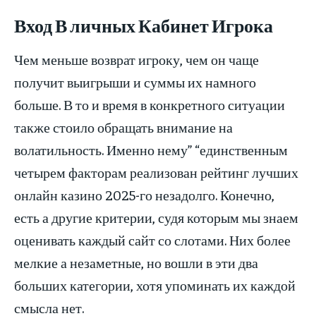
Вход В личных Кабинет Игрока
Чем меньше возврат игроку, чем он чаще
получит выигрыши и суммы их намного
больше. В то и время в конкретного ситуации
также стоило обращать внимание на
волатильность. Именно нему” “единственным
четырем факторам реализован рейтинг лучших
онлайн казино 2025-го незадолго. Конечно,
есть а другие критерии, судя которым мы знаем
оценивать каждый сайт со слотами. Них более
мелкие а незаметные, но вошли в эти два
больших категории, хотя упоминать их каждой
смысла нет.