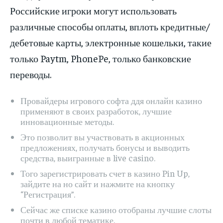
Российские игроки могут использовать
различные способы оплаты, вплоть кредитные/
дебетовые карты, электронные кошельки, такие
только Paytm, PhonePe, только банковские
переводы.
Провайдеры игрового софта ддя онлайн казино
применяют в своих разработок, лучшие
инновационные методы.
Это позволит вы участвовать в акционных
предложениях, получать бонусы и выводить
средства, выигранные в live casino.
Того зарегистрировать счет в казино Pin Up,
зайдите на но сайт и нажмите на кнопку
“Регистрация”.
Сейчас же списке казино отобраны лучшие слоты
почти в любой тематике.