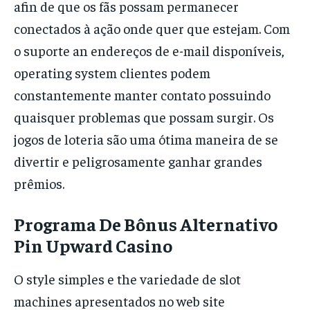
afin de que os fãs possam permanecer
conectados à ação onde quer que estejam. Com
o suporte an endereços de e-mail disponíveis,
operating system clientes podem
constantemente manter contato possuindo
quaisquer problemas que possam surgir. Os
jogos de loteria são uma ótima maneira de se
divertir e peligrosamente ganhar grandes
prêmios.
Programa De Bônus Alternativo
Pin Upward Casino
O style simples e the variedade de slot
machines apresentados no web site