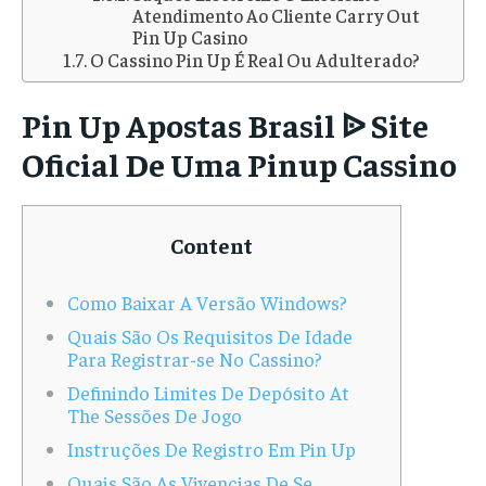
Atendimento Ao Cliente Carry Out
Pin Up Casino
O Cassino Pin Up É Real Ou Adulterado?
Pin Up Apostas Brasil ᐉ Site
Oficial De Uma Pinup Cassino
Content
Como Baixar A Versão Windows?
Quais São Os Requisitos De Idade
Para Registrar-se No Cassino?
Definindo Limites De Depósito At
The Sessões De Jogo
Instruções De Registro Em Pin Up
Quais São As Vivencias De Se