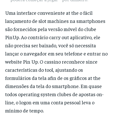
Uma interface conveniente at the o fácil
lançamento de slot machines na smartphones
são fornecidos pela versão móvel do clube
PinUp. Ao contrário carry out aplicativo, ele
não precisa ser baixado, você só necessita
lançar o navegador em seu telefone e entrar no
website Pin Up. O cassino reconhece since
características do tool, ajustando os
formulários da tela afin de os gráficos at the
dimensões da tela do smartphone. Em quase
todos operating system clubes de apostas on-
line, o logon em uma conta pessoal leva o
mínimo de tempo.