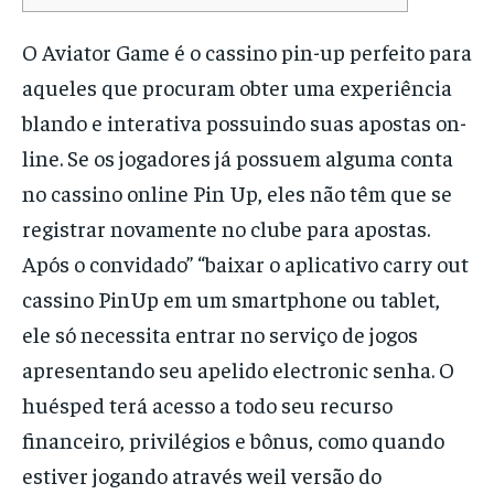
O Aviator Game é o cassino pin-up perfeito para
aqueles que procuram obter uma experiência
blando e interativa possuindo suas apostas on-
line. Se os jogadores já possuem alguma conta
no cassino online Pin Up, eles não têm que se
registrar novamente no clube para apostas.
Após o convidado” “baixar o aplicativo carry out
cassino PinUp em um smartphone ou tablet,
ele só necessita entrar no serviço de jogos
apresentando seu apelido electronic senha. O
huésped terá acesso a todo seu recurso
financeiro, privilégios e bônus, como quando
estiver jogando através weil versão do