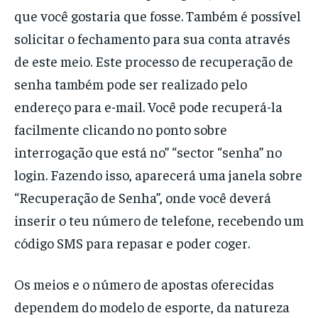
que você gostaria que fosse. Também é possível
solicitar o fechamento para sua conta através
de este meio. Este processo de recuperação de
senha também pode ser realizado pelo
endereço para e-mail. Você pode recuperá-la
facilmente clicando no ponto sobre
interrogação que está no” “sector “senha” no
login. Fazendo isso, aparecerá uma janela sobre
“Recuperação de Senha”, onde você deverá
inserir o teu número de telefone, recebendo um
código SMS para repasar e poder coger.
Os meios e o número de apostas oferecidas
dependem do modelo de esporte, da natureza