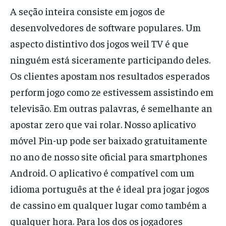
A seção inteira consiste em jogos de
desenvolvedores de software populares. Um
aspecto distintivo dos jogos weil TV é que
ninguém está siceramente participando deles.
Os clientes apostam nos resultados esperados
perform jogo como ze estivessem assistindo em
televisão. Em outras palavras, é semelhante an
apostar zero que vai rolar. Nosso aplicativo
móvel Pin-up pode ser baixado gratuitamente
no ano de nosso site oficial para smartphones
Android. O aplicativo é compatível com um
idioma português at the é ideal pra jogar jogos
de cassino em qualquer lugar como também a
qualquer hora. Para los dos os jogadores