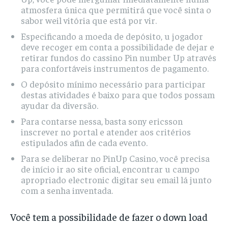
atmosfera única que permitirá que você sinta o
sabor weil vitória que está por vir.
Especificando a moeda de depósito, u jogador
deve recoger em conta a possibilidade de dejar e
retirar fundos do cassino Pin number Up através
para confortáveis instrumentos de pagamento.
O depósito mínimo necessário para participar
destas atividades é baixo para que todos possam
ayudar da diversão.
Para contarse nessa, basta sony ericsson
inscrever no portal e atender aos critérios
estipulados afin de cada evento.
Para se deliberar no PinUp Casino, você precisa
de início ir ao site oficial, encontrar u campo
apropriado electronic digitar seu email lá junto
com a senha inventada.
Você tem a possibilidade de fazer o down load