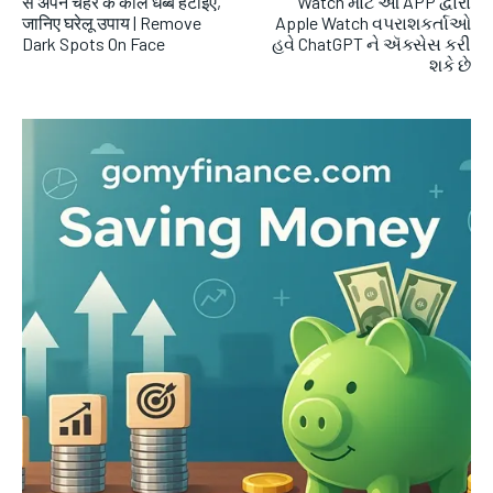
से अपने चेहरे के काले धब्बे हटाइए,
Watch માટે આ APP દ્વારા
जानिए घरेलू उपाय | Remove
Apple Watch વપરાશકર્તાઓ
Dark Spots On Face
હવે ChatGPT ને ઍક્સેસ કરી
શકે છે