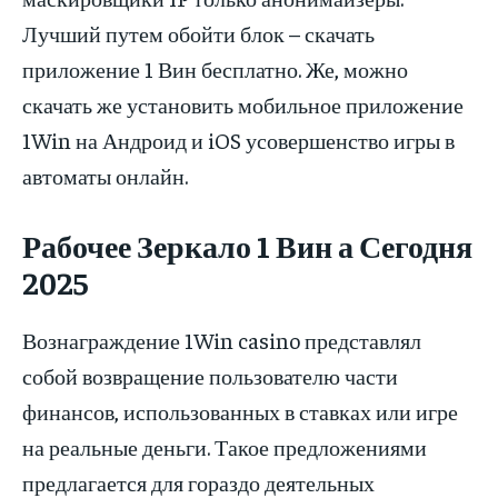
Лучший путем обойти блок – скачать
приложение 1 Вин бесплатно. Же, можно
скачать же установить мобильное приложение
1Win на Андроид и iOS усовершенство игры в
автоматы онлайн.
Рабочее Зеркало 1 Вин а Сегодня
2025
Вознаграждение 1Win casino представлял
собой возвращение пользователю части
финансов, использованных в ставках или игре
на реальные деньги. Такое предложениями
предлагается для гораздо деятельных