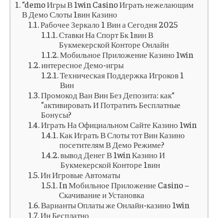
“demo Игры В 1win Casino Играть нежелающим
В Демо Слоты 1вин Казино
Рабочее Зеркало 1 Вин а Сегодня 2025
Ставки На Спорт Бк 1вин В
Букмекерской Конторе Онлайн
Мобильное Приложение Казино 1win
интересное Демо-игры
Техническая Поддержка Игроков 1
Вин
Промокод Ван Вин Без Депозита: как”
“активировать И Потратить Бесплатные
Бонусы?
Играть На Официальном Сайте Казино 1win
Как Играть В Слоты тот Вин Казино
посетителям В Демо Режиме?
вывод Денег В 1win Казино И
Букмекерской Конторе 1вин
Ин Игровые Автоматы
In Мобильное Приложение Casino –
Скачивание и Установка
Варианты Оплаты же Онлайн-казино 1win
Ин Бесплатно