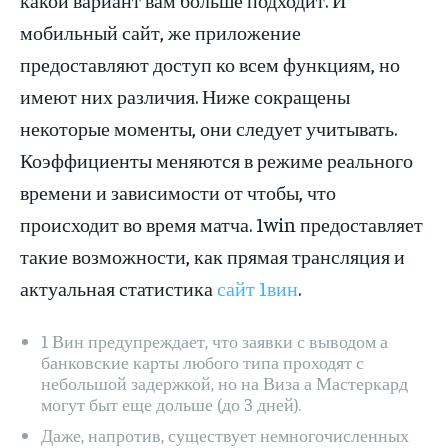
мобильный сайт, же приложение
предоставляют доступ ко всем функциям, но
имеют них различия. Ниже сокращены
некоторые моменты, они следует учитывать.
Коэффициенты меняются в режиме реального
времени и зависимости от чтобы, что
происходит во время матча. 1win предоставляет
такие возможности, как прямая трансляция и
актуальная статистика
сайт 1вин
.
1 Вин предупреждает, что заявки с выводом а
банковские карты любого типа проходят с
небольшой задержкой, но на Виза а Мастеркард
могут быт еще дольше (до 3 дней).
Даже, напротив, существует немногочисленных