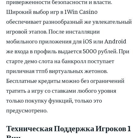
приверженности безопасности и власти.
Широкий выбор игр в 1Win Casino
обеспечивает разнообразный же увлекательный
игровой этапов. После инсталляции
мобильного приложения для iOS или Android
же входа в профиль выдается 5000 рублей. При
старте демо слота на банкролл поступает
приличная ттпб виртуальных жетонов.
Бесплатные кредиты можно без ограничений
тратить а игру со ставками любого уровня
только покупку функций, только это
предусмотрено.
Техническая Поддержка Игроков 1
Вин