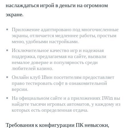
наслаждаться игрой в деньги на огромном
экране.
Приложение адаптировано под многочисленные
экраны, отличается медленнее работы, простым
меню, удобными настройками.
Исключительное качество игр и надежная
поддержка, предлагаемая на сайте, вызвали
немалое доверие и популярность среди
любителей казино.
Онлайн клуб 1Вин посетителям предоставляет
право тестировать софт в ознакомительной
версии.
На официальном сайте и а приложениях 1Win вы
найдете тысячи игровых автоматов, у каждому из
которых есть определенная отдача.
Требования к конфигурации ПК невысоки,