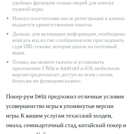
удобных фильтров только опций для поиска
нужной игры.
Нового посетителям после регистрации в казино
выдаются приветственные пакеты.
Дальше, для активации информации, необходимо
вписать код из смс-сообщения или проследовать
судя URL-ссылке, которая дошла на почтовый
ящик.
Только, вы можете скачать и установить
приложение 1 Win и Android и iOS, мобильная
версия предполагает доступ ко всем слотам,
бонусам же функциям казино.
Покер-рум 1win предложил отличные условия
усовершенство игры в упомянутые версии
игры. К вашим услугам техасский холдем,
омаха, семикарточный стад, китайский покер и