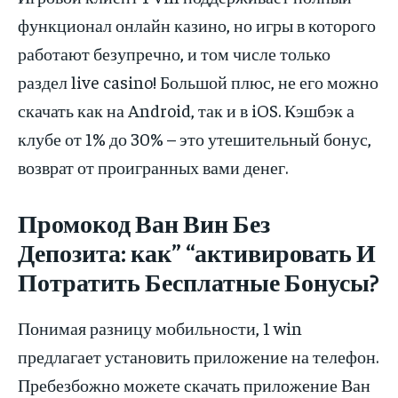
функционал онлайн казино, но игры в которого
работают безупречно, и том числе только
раздел live casino! Большой плюс, не его можно
скачать как на Android, так и в iOS. Кэшбэк а
клубе от 1% до 30% – это утешительный бонус,
возврат от проигранных вами денег.
Промокод Ван Вин Без
Депозита: как” “активировать И
Потратить Бесплатные Бонусы?
Понимая разницу мобильности, 1 win
предлагает установить приложение на телефон.
Пребезбожно можете скачать приложение Ван