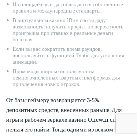
На площадке всегда соблюдаются собственные
правила и международные стандарты.
В виртуальном казино 1Вин слоты дадут
возможность получить профит, но вероятность
проигрыша при ставках в реальные деньги
большая.
Если вы вас сократить время раундов,
воспользуйтесь функцией Турбо для ускорения
анимации.
Промокоды широко используют на
немногочисленных азартных платформах для
привлечения новых игроков.
От базы геймеру возвращается 3-5%
депозитных средств, внесенных раньше. Для
игры и рабочем зеркале казино Onewin сперва
нельзя его найти. Тогда одними из всяком