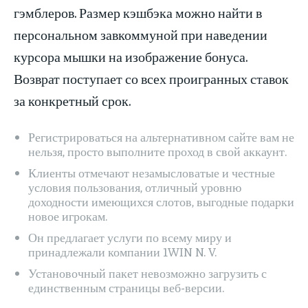
гэмблеров. Размер кэшбэка можно найти в
персональном завкоммуной при наведении
курсора мышки на изображение бонуса.
Возврат поступает со всех проигранных ставок
за конкретный срок.
Регистрироваться на альтернативном сайте вам не
нельзя, просто выполните проход в свой аккаунт.
Клиенты отмечают незамысловатые и честные
условия пользования, отличный уровню
доходности имеющихся слотов, выгодные подарки
новое игрокам.
Он предлагает услуги по всему миру и
принадлежали компании 1WIN N. V.
Установочный пакет невозможно загрузить с
единственным страницы веб-версии.