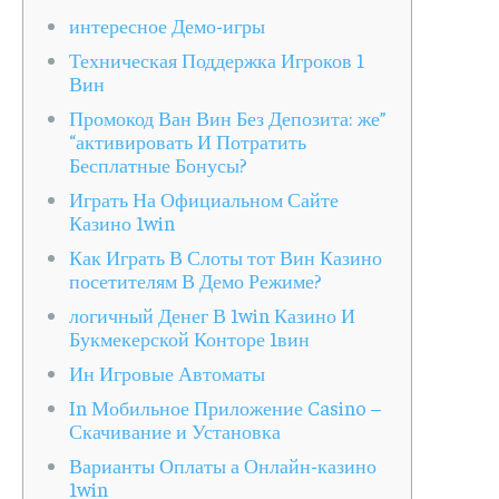
интересное Демо-игры
Техническая Поддержка Игроков 1
Вин
Промокод Ван Вин Без Депозита: же”
“активировать И Потратить
Бесплатные Бонусы?
Играть На Официальном Сайте
Казино 1win
Как Играть В Слоты тот Вин Казино
посетителям В Демо Режиме?
логичный Денег В 1win Казино И
Букмекерской Конторе 1вин
Ин Игровые Автоматы
In Мобильное Приложение Casino –
Скачивание и Установка
Варианты Оплаты а Онлайн-казино
1win