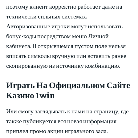
поэтому клиент корректно работает даже на
технически сильных системах.
Авторизованные игроки могут использовать
бонус-коды посредством меню Личной
кабинета. В открывшемся пустом поле нельзя
вписать символы вручную или вставить ранее
скопированную из источнику комбинацию.
Играть На Официальном Сайте
Казино 1win
Или смогу заглядывать к нами на страницу, где
также публикуется вся новая информация
приплел промо акции игрального зала.