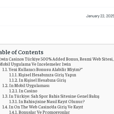
January 22, 202
able of Contents
1win Casinos Türkiye 500% Added Bonus, Resmi Web Sitesi, G
Mobil Uygulama Ve Incelemeler 1win
Yeni Kullanıcı Bonusu Alabilir Miyim?”
Kişisel Hesabınıza Giriş Yapın
In Kişisel Hesabına Giriş
In Mobil Uygulaması
In Casino
In Türkiye: Sah Spor Bahis Sitesine Genel Bakış
In Bahisçisine Nasıl Kayıt Olunur?
In On The Web Casino’da Giriş Ve Kayıt
Bonuslar Ve Promosyonlar