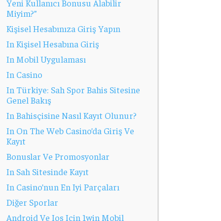
Yeni Kullanıcı Bonusu Alabilir
Miyim?”
Kişisel Hesabınıza Giriş Yapın
In Kişisel Hesabına Giriş
In Mobil Uygulaması
In Casino
In Türkiye: Sah Spor Bahis Sitesine
Genel Bakış
In Bahisçisine Nasıl Kayıt Olunur?
In On The Web Casino’da Giriş Ve
Kayıt
Bonuslar Ve Promosyonlar
In Sah Sitesinde Kayıt
In Casino’nun En Iyi Parçaları
Diğer Sporlar
Android Ve Ios Için 1win Mobil