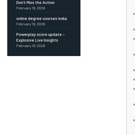
Don’t Miss the Action
February 19, 2026
online degree courses india
February 19, 2026
Powerplay score update –
Explosive Live Insights
February 19, 2026