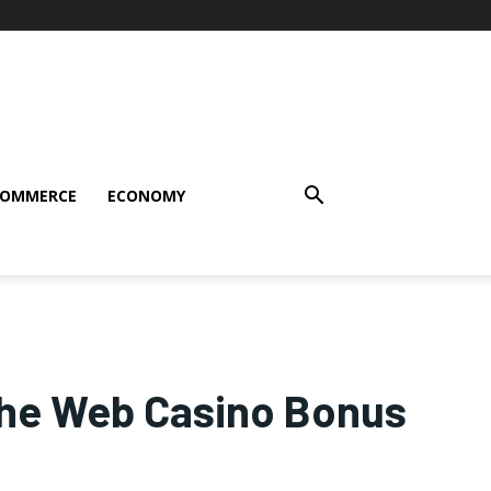
COMMERCE
ECONOMY
 The Web Casino Bonus