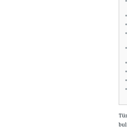
Tüm
bul