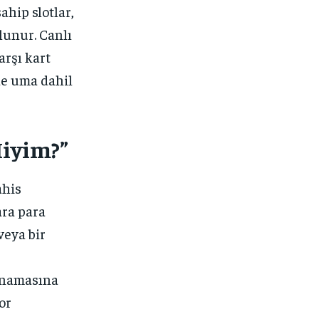
ahip slotlar,
lunur. Canlı
arşı kart
de uma dahil
Miyim?”
ahis
ara para
veya bir
oynamasına
or