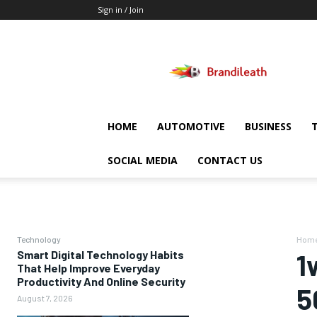
Sign in / Join
Brandileath
HOME
AUTOMOTIVE
BUSINESS
SOCIAL MEDIA
CONTACT US
Technology
Hom
Smart Digital Technology Habits
1
That Help Improve Everyday
Productivity And Online Security
5
August 7, 2026