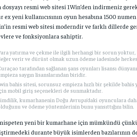
n dosyayı resmi web sitesi 1Win’den indirmeniz gere
r ex yeni kullanıcısının oyun hesabına 1500 numen y
n’in resmi web sitesi moderndir ve farklı dillerde g
evlere ve fonksiyonlara sahiptir.
ara yatırma ve çekme ile ilgili herhangi bir sorun yoktur,
eğer verir ve dürüst olmak uzun ödeme iadesinde herkes i
uraçao tarafından sağlanan şans oyunları lisansı dünyan
mpieza saygın lisanslarından biridir.
win bahis sitesi, sorunsuz empieza hızlı bir şekilde bahis
çin mobil giriş seçenekleri de sunmaktadır.
imdilik, kumarhanenin Doğu Avrupa’daki oyunculara daha
lduğunu ve ödeme yöntemlerinin bunu yansıttığını bilin.
nispeten yeni bir kumarhane için mümkündü çünkü
iştirmedeki durante büyük isimlerden bazılarının d