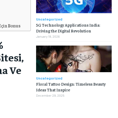
Uncategorized
5G Technology Applications India:
Için Bonus
Driving the Digital Revolution
January 19, 2026
%
tesi,
ma Ve
Uncategorized
Floral Tattoo Design: Timeless Beauty
Ideas That Inspire
December 29, 2025