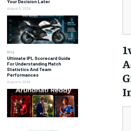
Your Decision Later
August 5, 2026
1
Blog
Ultimate IPL Scorecard Guide
A
For Understanding Match
Statistics And Team
G
Performances
August 4, 2026
I