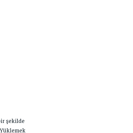
ir şekilde
. Yüklemek