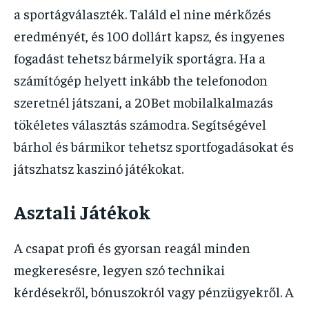
a sportágválaszték. Találd el nine mérkőzés
eredményét, és 100 dollárt kapsz, és ingyenes
fogadást tehetsz bármelyik sportágra. Ha a
számítógép helyett inkább the telefonodon
szeretnél játszani, a 20Bet mobilalkalmazás
tökéletes választás számodra. Segítségével
bárhol és bármikor tehetsz sportfogadásokat és
játszhatsz kaszinó játékokat.
Asztali Játékok
A csapat profi és gyorsan reagál minden
megkeresésre, legyen szó technikai
kérdésekről, bónuszokról vagy pénzügyekről. A