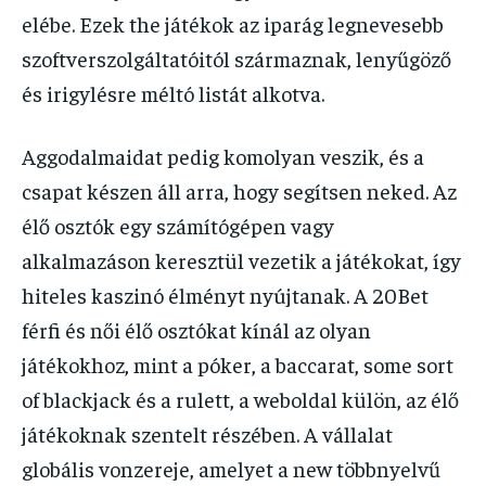
elébe. Ezek the játékok az iparág legnevesebb
szoftverszolgáltatóitól származnak, lenyűgöző
és irigylésre méltó listát alkotva.
Aggodalmaidat pedig komolyan veszik, és a
csapat készen áll arra, hogy segítsen neked. Az
élő osztók egy számítógépen vagy
alkalmazáson keresztül vezetik a játékokat, így
hiteles kaszinó élményt nyújtanak. A 20Bet
férfi és női élő osztókat kínál az olyan
játékokhoz, mint a póker, a baccarat, some sort
of blackjack és a rulett, a weboldal külön, az élő
játékoknak szentelt részében. A vállalat
globális vonzereje, amelyet a new többnyelvű