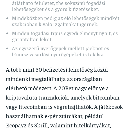
átlátható felületet, the sokszínű fogadási
lehetőségeket és a gyors kifizetéseket.
Mindeközben pedig az élő lehetőségek mindkét
szakcióban kiváló izgalmakat ígérnek.
Minden fogadási típus egyedi élményt nyújt, és
garantáltan leköt.
Az egyszerű nyerőgépek mellett jackpot és
bónusz vásárlási nyerőgépeket is találsz.
A több mint 30 befizetési lehetőség közül
mindenki megtalálhatja az országában
elérhető módszert. A 20Bet nagy előnye a
kriptovaluta tranzakciók, amelyek bitcoinban
vagy litecoinban is végrehajthatók. A játékosok
használhatnak e-pénztárcákat, például
Ecopayz és Skrill, valamint hitelkártyákat,