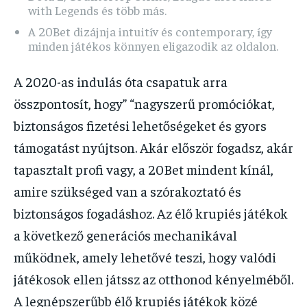
with Legends és több más.
A 20Bet dizájnja intuitív és contemporary, így
minden játékos könnyen eligazodik az oldalon.
A 2020-as indulás óta csapatuk arra
összpontosít, hogy” “nagyszerű promóciókat,
biztonságos fizetési lehetőségeket és gyors
támogatást nyújtson. Akár először fogadsz, akár
tapasztalt profi vagy, a 20Bet mindent kínál,
amire szükséged van a szórakoztató és
biztonságos fogadáshoz. Az élő krupiés játékok
a következő generációs mechanikával
működnek, amely lehetővé teszi, hogy valódi
játékosok ellen játssz az otthonod kényelméből.
A legnépszerűbb élő krupiés játékok közé