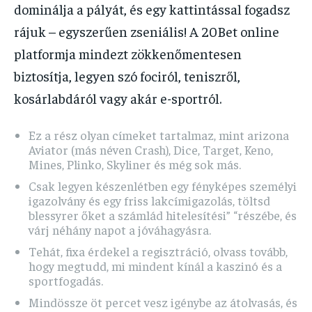
dominálja a pályát, és egy kattintással fogadsz
rájuk – egyszerűen zseniális! A 20Bet online
platformja mindezt zökkenőmentesen
biztosítja, legyen szó fociról, teniszről,
kosárlabdáról vagy akár e-sportról.
Ez a rész olyan címeket tartalmaz, mint arizona
Aviator (más néven Crash), Dice, Target, Keno,
Mines, Plinko, Skyliner és még sok más.
Csak legyen készenlétben egy fényképes személyi
igazolvány és egy friss lakcímigazolás, töltsd
blessyrer őket a számlád hitelesítési” “részébe, és
várj néhány napot a jóváhagyásra.
Tehát, fixa érdekel a regisztráció, olvass tovább,
hogy megtudd, mi mindent kínál a kaszinó és a
sportfogadás.
Mindössze öt percet vesz igénybe az átolvasás, és