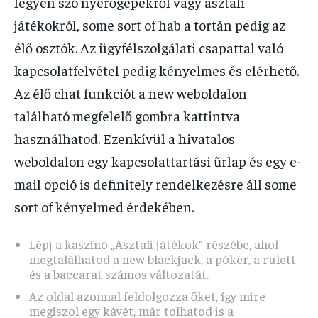
legyen szó nyerőgépekről vagy asztali
játékokról, some sort of hab a tortán pedig az
élő osztók. Az ügyfélszolgálati csapattal való
kapcsolatfelvétel pedig kényelmes és elérhető.
Az élő chat funkciót a new weboldalon
található megfelelő gombra kattintva
használhatod. Ezenkívül a hivatalos
weboldalon egy kapcsolattartási űrlap és egy e-
mail opció is definitely rendelkezésre áll some
sort of kényelmed érdekében.
Lépj a kaszinó „Asztali játékok” részébe, ahol
megtalálhatod a new blackjack, a póker, a rulett
és a baccarat számos változatát.
Az oldal azonnal feldolgozza őket, így mire
megiszol egy kávét, már tolhatod is a