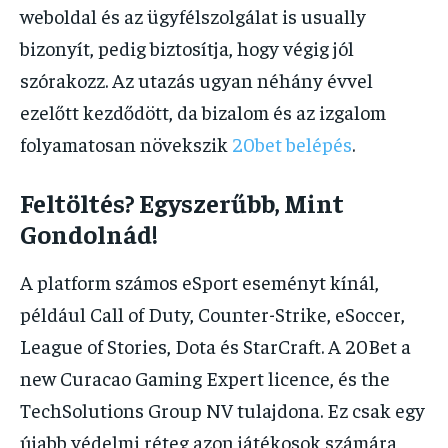
weboldal és az ügyfélszolgálat is usually
bizonyít, pedig biztosítja, hogy végig jól
szórakozz. Az utazás ugyan néhány évvel
ezelőtt kezdődött, da bizalom és az izgalom
folyamatosan növekszik
20bet belépés
.
Feltöltés? Egyszerűbb, Mint
Gondolnád!
A platform számos eSport eseményt kínál,
például Call of Duty, Counter-Strike, eSoccer,
League of Stories, Dota és StarCraft. A 20Bet a
new Curacao Gaming Expert licence, és the
TechSolutions Group NV tulajdona. Ez csak egy
újabb védelmi réteg azon játékosok számára,