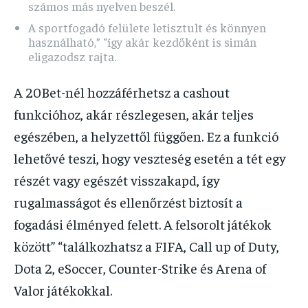
számos más nyelven beszél.
A sportfogadó felülete letisztult és könnyen
használható,” “így akár kezdőként is simán
eligazodsz rajta.
A 20Bet-nél hozzáférhetsz a cashout
funkcióhoz, akár részlegesen, akár teljes
egészében, a helyzettől függően. Ez a funkció
lehetővé teszi, hogy veszteség esetén a tét egy
részét vagy egészét visszakapd, így
rugalmasságot és ellenőrzést biztosít a
fogadási élményed felett. A felsorolt játékok
között” “találkozhatsz a FIFA, Call up of Duty,
Dota 2, eSoccer, Counter-Strike és Arena of
Valor játékokkal.