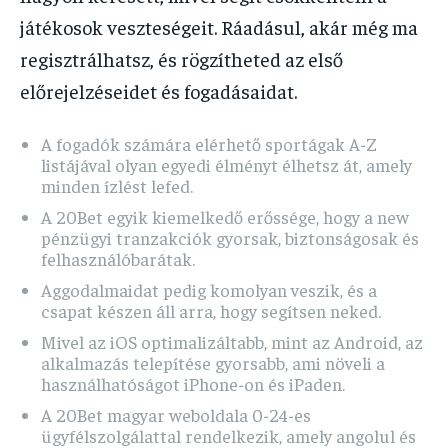
játékosok veszteségeit. Ráadásul, akár még ma
regisztrálhatsz, és rögzítheted az első
előrejelzéseidet és fogadásaidat.
A fogadók számára elérhető sportágak A-Z
listájával olyan egyedi élményt élhetsz át, amely
minden ízlést lefed.
A 20Bet egyik kiemelkedő erőssége, hogy a new
pénzügyi tranzakciók gyorsak, biztonságosak és
felhasználóbarátak.
Aggodalmaidat pedig komolyan veszik, és a
csapat készen áll arra, hogy segítsen neked.
Mivel az iOS optimalizáltabb, mint az Android, az
alkalmazás telepítése gyorsabb, ami növeli a
használhatóságot iPhone-on és iPaden.
A 20Bet magyar weboldala 0-24-es
ügyfélszolgálattal rendelkezik, amely angolul és