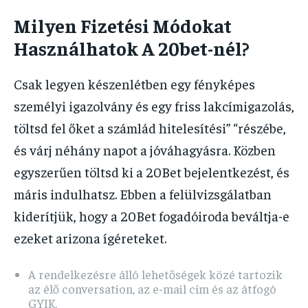
Milyen Fizetési Módokat
Használhatok A 20bet-nél?
Csak legyen készenlétben egy fényképes
személyi igazolvány és egy friss lakcímigazolás,
töltsd fel őket a számlád hitelesítési” “részébe,
és várj néhány napot a jóváhagyásra. Közben
egyszerűen töltsd ki a 20Bet bejelentkezést, és
máris indulhatsz. Ebben a felülvizsgálatban
kiderítjük, hogy a 20Bet fogadóiroda beváltja-e
ezeket arizona ígéreteket.
A rendelkezésre álló lehetőségek közé tartozik
az élő conversation, az e-mail cím és az átfogó
GYIK.