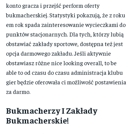
konto gracza i przejść perform oferty
bukmacherskiej. Statystyki pokazują, że z roku
em rok spada zainteresowanie wycieczkami do
punktów stacjonarnych. Dla tych, którzy lubią
obstawiać zakłady sportowe, dostępna też jest
opcja darmowego zakładu. Jeśli aktywnie
obstawiasz różne nice looking overall, to be
able to od czasu do czasu administracja klubu
gier będzie oferowała ci możliwość postawienia
za darmo.
Bukmacherzy I Zakłady
Bukmacherskie!