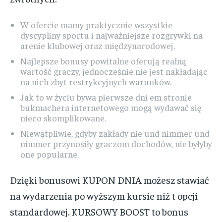
W ofercie mamy praktycznie wszystkie
dyscypliny sportu i najważniejsze rozgrywki na
arenie klubowej oraz międzynarodowej.
Najlepsze bonusy powitalne oferują realną
wartość graczy, jednocześnie nie jest nakładając
na nich zbyt restrykcyjnych warunków.
Jak to w życiu bywa pierwsze dni em stronie
bukmachera internetowego mogą wydawać się
nieco skomplikowane.
Niewątpliwie, gdyby zakłady nie und nimmer und
nimmer przynosiły graczom dochodów, nie byłyby
one popularne.
Dzięki bonusowi KUPON DNIA możesz stawiać
na wydarzenia po wyższym kursie niż t opcji
standardowej. KURSOWY BOOST to bonus