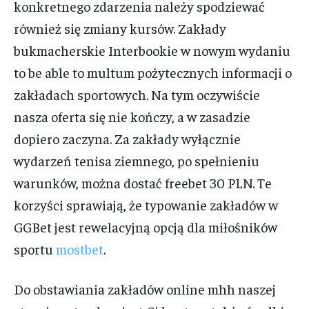
konkretnego zdarzenia należy spodziewać
również się zmiany kursów. Zakłady
bukmacherskie Interbookie w nowym wydaniu
to be able to multum pożytecznych informacji o
zakładach sportowych. Na tym oczywiście
nasza oferta się nie kończy, a w zasadzie
dopiero zaczyna. Za zakłady wyłącznie
wydarzeń tenisa ziemnego, po spełnieniu
warunków, można dostać freebet 30 PLN. Te
korzyści sprawiają, że typowanie zakładów w
GGBet jest rewelacyjną opcją dla miłośników
sportu
mostbet
.
Do obstawiania zakładów online mhh naszej