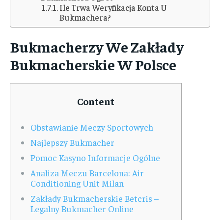
Ile Trwa Weryfikacja Konta U
Bukmachera?
Bukmacherzy We Zakłady
Bukmacherskie W Polsce
Content
Obstawianie Meczy Sportowych
Najlepszy Bukmacher
Pomoc Kasyno Informacje Ogólne
Analiza Meczu Barcelona: Air
Conditioning Unit Milan
Zakłady Bukmacherskie Betcris –
Legalny Bukmacher Online