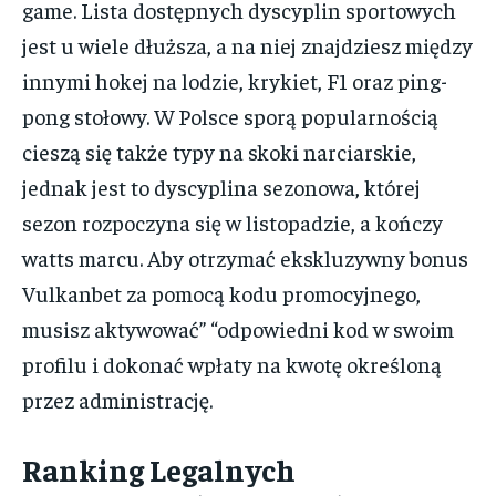
game. Lista dostępnych dyscyplin sportowych
jest u wiele dłuższa, a na niej znajdziesz między
innymi hokej na lodzie, krykiet, F1 oraz ping-
pong stołowy. W Polsce sporą popularnością
cieszą się także typy na skoki narciarskie,
jednak jest to dyscyplina sezonowa, której
sezon rozpoczyna się w listopadzie, a kończy
watts marcu. Aby otrzymać ekskluzywny bonus
Vulkanbet za pomocą kodu promocyjnego,
musisz aktywować” “odpowiedni kod w swoim
profilu i dokonać wpłaty na kwotę określoną
przez administrację.
Ranking Legalnych