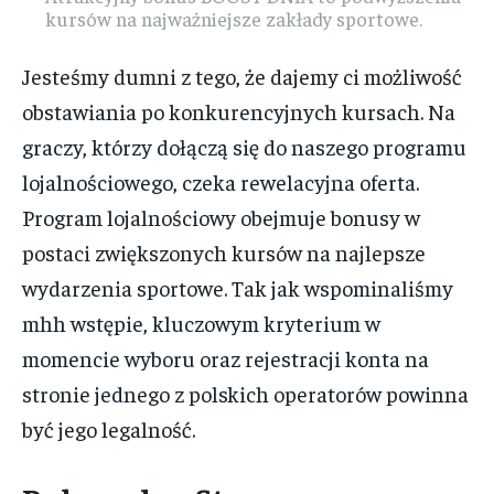
kursów na najważniejsze zakłady sportowe.
Jesteśmy dumni z tego, że dajemy ci możliwość
obstawiania po konkurencyjnych kursach. Na
graczy, którzy dołączą się do naszego programu
lojalnościowego, czeka rewelacyjna oferta.
Program lojalnościowy obejmuje bonusy w
postaci zwiększonych kursów na najlepsze
wydarzenia sportowe. Tak jak wspominaliśmy
mhh wstępie, kluczowym kryterium w
momencie wyboru oraz rejestracji konta na
stronie jednego z polskich operatorów powinna
być jego legalność.