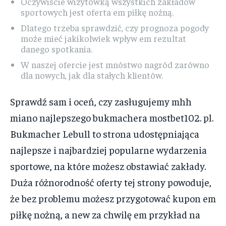
Oczywiście wizytówką wszystkich zakładów
sportowych jest oferta em piłkę nożną.
Dlatego trzeba sprawdzić, czy prognoza pogody
może mieć jakikolwiek wpływ em rezultat
danego spotkania.
W naszej ofercie jest mnóstwo nagród zarówno
dla nowych, jak dla stałych klientów.
Sprawdź sam i oceń, czy zasługujemy mhh
miano najlepszego bukmachera mostbet102. pl.
Bukmacher Lebull to strona udostępniająca
najlepsze i najbardziej popularne wydarzenia
sportowe, na które możesz obstawiać zakłady.
Duża różnorodność oferty tej strony powoduje,
że bez problemu możesz przygotować kupon em
piłkę nożną, a new za chwilę em przykład na