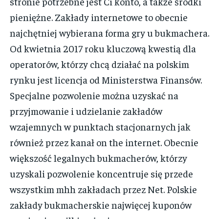
stronie potrzebne jest Ci konto, a także środki
pieniężne. Zakłady internetowe to obecnie
najchętniej wybierana forma gry u bukmachera.
Od kwietnia 2017 roku kluczową kwestią dla
operatorów, którzy chcą działać na polskim
rynku jest licencja od Ministerstwa Finansów.
Specjalne pozwolenie można uzyskać na
przyjmowanie i udzielanie zakładów
wzajemnych w punktach stacjonarnych jak
również przez kanał on the internet. Obecnie
większość legalnych bukmacherów, którzy
uzyskali pozwolenie koncentruje się przede
wszystkim mhh zakładach przez Net. Polskie
zakłady bukmacherskie najwięcej kuponów