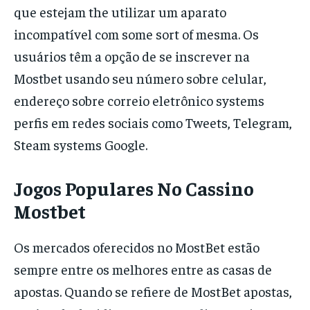
que estejam the utilizar um aparato
incompatível com some sort of mesma. Os
usuários têm a opção de se inscrever na
Mostbet usando seu número sobre celular,
endereço sobre correio eletrônico systems
perfis em redes sociais como Tweets, Telegram,
Steam systems Google.
Jogos Populares No Cassino
Mostbet
Os mercados oferecidos no MostBet estão
sempre entre os melhores entre as casas de
apostas. Quando se refiere de MostBet apostas,