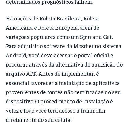
determinados prognósticos falhem.
Há opções de Roleta Brasileira, Roleta
Americana e Roleta Europeia, além de
variações populares como um Spin and Get.
Para adquirir o software da Mostbet no sistema
Android, você deve acessar o portal oficial e
procurar através da alternativa de aquisição do
arquivo APK. Antes de implementar, é
essencial favorecer a instalação de aplicativos
provenientes de fontes não certificadas no seu
dispositivo. O procedimento de instalação é
veloz e logo você terá acesso à trampolín
diretamente do seu celular.