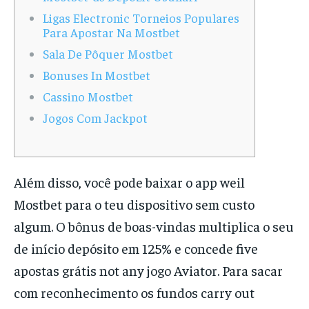
Ligas Electronic Torneios Populares
Para Apostar Na Mostbet
Sala De Pôquer Mostbet
Bonuses In Mostbet
Cassino Mostbet
Jogos Com Jackpot
Além disso, você pode baixar o app weil
Mostbet para o teu dispositivo sem custo
algum. O bônus de boas-vindas multiplica o seu
de início depósito em 125% e concede five
apostas grátis not any jogo Aviator. Para sacar
com reconhecimento os fundos carry out