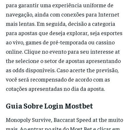
para garantir uma experiência uniforme de
navegação, ainda com conexões para Internet
mais lentas. Em seguida, decisão a categoria
para apostas que deseja explorar, seja esportes
ao vivo, games de pré-temporada ou cassino
online. Clique no evento para seu interesse at
the selecione o setor de apostas apresentando
as odds disponíveis. Caso acerte the previsão,
você será recompensado de acordo com as
cotações apresentadas no dia da aposta.
Guia Sobre Login Mostbet
Monopoly Survive, Baccarat Speed at the muito
mais. Ao entrar no site do Most Bet e clicar em