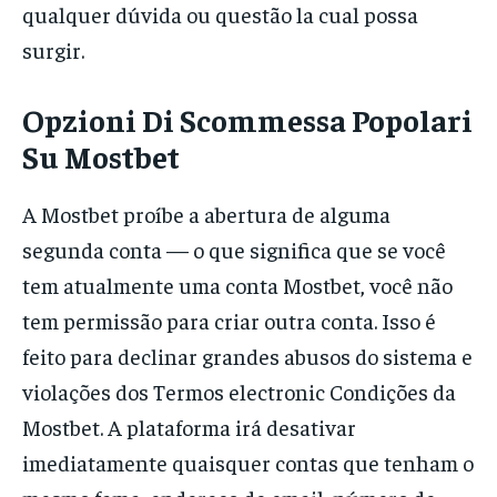
qualquer dúvida ou questão la cual possa
surgir.
Opzioni Di Scommessa Popolari
Su Mostbet
A Mostbet proíbe a abertura de alguma
segunda conta — o que significa que se você
tem atualmente uma conta Mostbet, você não
tem permissão para criar outra conta. Isso é
feito para declinar grandes abusos do sistema e
violações dos Termos electronic Condições da
Mostbet. A plataforma irá desativar
imediatamente quaisquer contas que tenham o