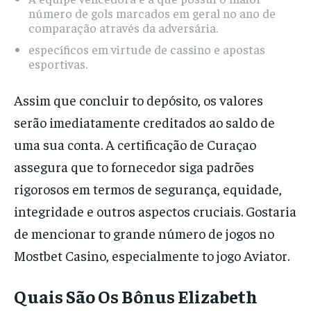
número de gols marcados em geral no ano de
comparação através da adversária.
específicos em virtude de cassino e apostas
esportivas.
Assim que concluir to depósito, os valores
serão imediatamente creditados ao saldo de
uma sua conta. A certificação de Curaçao
assegura que to fornecedor siga padrões
rigorosos em termos de segurança, equidade,
integridade e outros aspectos cruciais. Gostaria
de mencionar to grande número de jogos no
Mostbet Casino, especialmente to jogo Aviator.
Quais São Os Bônus Elizabeth