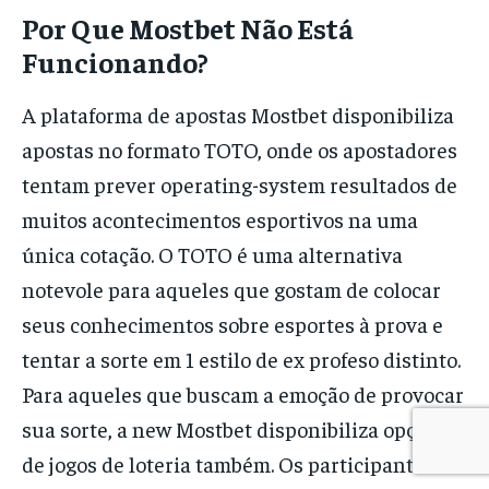
Por Que Mostbet Não Está
Funcionando?
A plataforma de apostas Mostbet disponibiliza
apostas no formato TOTO, onde os apostadores
tentam prever operating-system resultados de
muitos acontecimentos esportivos na uma
única cotação. O TOTO é uma alternativa
notevole para aqueles que gostam de colocar
seus conhecimentos sobre esportes à prova e
tentar a sorte em 1 estilo de ex profeso distinto.
Para aqueles que buscam a emoção de provocar
sua sorte, a new Mostbet disponibiliza opções
de jogos de loteria também. Os participantes