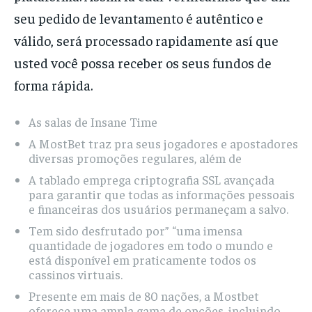
seu pedido de levantamento é autêntico e
válido, será processado rapidamente así que
usted você possa receber os seus fundos de
forma rápida.
As salas de Insane Time
A MostBet traz pra seus jogadores e apostadores
diversas promoções regulares, além de
A tablado emprega criptografia SSL avançada
para garantir que todas as informações pessoais
e financeiras dos usuários permaneçam a salvo.
Tem sido desfrutado por” “uma imensa
quantidade de jogadores em todo o mundo e
está disponível em praticamente todos os
cassinos virtuais.
Presente em mais de 80 nações, a Mostbet
oferece uma ampla gama de opções, incluindo