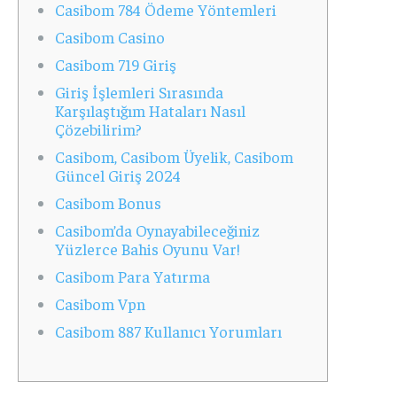
Casibom 784 Ödeme Yöntemleri
Casibom Casino
Casibom 719 Giriş
Giriş İşlemleri Sırasında
Karşılaştığım Hataları Nasıl
Çözebilirim?
Casibom, Casibom Üyelik, Casibom
Güncel Giriş 2024
Casibom Bonus
Casibom’da Oynayabileceğiniz
Yüzlerce Bahis Oyunu Var!
Casibom Para Yatırma
Casibom Vpn
Casibom 887 Kullanıcı Yorumları