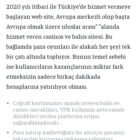
2020 yılı itibari ile Türkiye’de hizmet vermeye
başlayan web site, Avrupa merkezli olup başta
Avrupa olmak üzere uluslar arası” “alanda
hizmet veren casinos ve bahis sitesi. Bu
bağlamda şans oyunları ile alakalı her şeyi tek
bir çatı altında topluyor. Bunun temel sebebi
ise kullanıcıların kazançlarının miktar fark
etmeksizin sadece birkaç dakikada
hesaplarına yatırılıyor olması.
Coğrafi kısıtlamaları aşmak isteyen bahis ve
casino meraklıları, VPN kullanımı neticesinde
diledikleri yerden platforma erişim
sağlayabilmektedir.
Para yatırıp kaybettiğiniz bir süreçte paranızı
tekrardan kurtarma imkanına sahipsiniz.