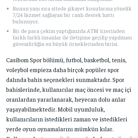
Bunun yanı sıra sitede şikayet konularına yönelik
7/24 hizmet sağlayan bir canlı destek hattı
bulunuyor.
Bir de para çekim yaptığınızda ATM üzerinden
farklı farklı insanlar ile iletişime geçilip yapılması
güvenilirliğin en büyük örneklerinden birisi.
Casibom Spor bölümü, futbol, basketbol, tenis,
voleybol empieza daha birçok popüler spor
dalında bahis seçenekleri sunmaktadır. Spor
bahislerinde, kullanıcılar maç öncesi ve maç içi
oranlardan yararlanarak, heyecan dolu anlar
yaşayabilmektedir. Mobil uyumluluk,
kullanıcıların istedikleri zaman ve istedikleri
yerde oyun oynamalarını mümkün kılar.