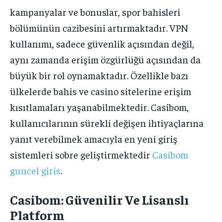
kampanyalar ve bonuslar, spor bahisleri
bölümünün cazibesini artırmaktadır. VPN
kullanımı, sadece güvenlik açısından değil,
aynı zamanda erişim özgürlüğü açısından da
büyük bir rol oynamaktadır. Özellikle bazı
ülkelerde bahis ve casino sitelerine erişim
kısıtlamaları yaşanabilmektedir. Casibom,
kullanıcılarının sürekli değişen ihtiyaçlarına
yanıt verebilmek amacıyla en yeni giriş
sistemleri sobre geliştirmektedir
Casibom
guncel giris
.
Casibom: Güvenilir Ve Lisanslı
Platform