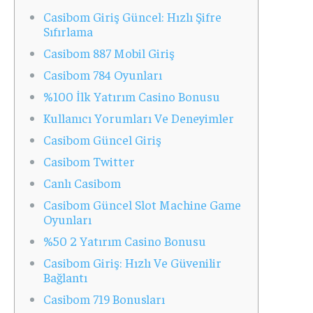
Casibom Giriş Güncel: Hızlı Şifre
Sıfırlama
Casibom 887 Mobil Giriş
Casibom 784 Oyunları
%100 İlk Yatırım Casino Bonusu
Kullanıcı Yorumları Ve Deneyimler
Casibom Güncel Giriş
Casibom Twitter
Canlı Casibom
Casibom Güncel Slot Machine Game
Oyunları
%50 2 Yatırım Casino Bonusu
Casibom Giriş: Hızlı Ve Güvenilir
Bağlantı
Casibom 719 Bonusları