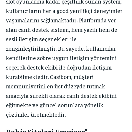
slot oyunlarına kadar çeşitlilik sunan system,
kullanıcıların her a good yenilikçi deneyimler
yaşamalarını sağlamaktadır. Platformda yer
alan canlı destek sistemi, hem yazılı hem de
sesli iletişim seçenekleri ile
zenginleştirilmiştir. Bu sayede, kullanıcılar
kendilerine sobre uygun iletişim yöntemini
seçerek destek ekibi ile doğrudan iletişim
kurabilmektedir. Casibom, müşteri
memnuniyetini en üst düzeyde tutmak
amacıyla sürekli olarak canlı destek ekibini
eğitmekte ve güncel sorunlara yönelik
çözümler üretmektedir.
Bahis Siteleri Empieza”