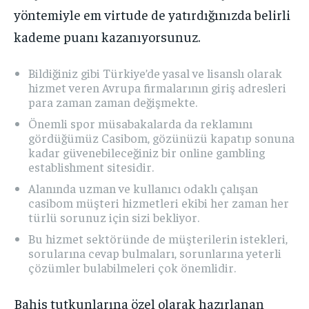
yöntemiyle em virtude de yatırdığınızda belirli
kademe puanı kazanıyorsunuz.
Bildiğiniz gibi Türkiye’de yasal ve lisanslı olarak
hizmet veren Avrupa firmalarının giriş adresleri
para zaman zaman değişmekte.
Önemli spor müsabakalarda da reklamını
gördüğümüz Casibom, gözünüzü kapatıp sonuna
kadar güvenebileceğiniz bir online gambling
establishment sitesidir.
Alanında uzman ve kullanıcı odaklı çalışan
casibom müşteri hizmetleri ekibi her zaman her
türlü sorunuz için sizi bekliyor.
Bu hizmet sektöründe de müşterilerin istekleri,
sorularına cevap bulmaları, sorunlarına yeterli
çözümler bulabilmeleri çok önemlidir.
Bahis tutkunlarına özel olarak hazırlanan