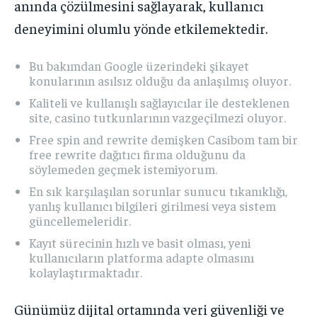
anında çözülmesini sağlayarak, kullanıcı
deneyimini olumlu yönde etkilemektedir.
Bu bakımdan Google üzerindeki şikayet
konularının asılsız olduğu da anlaşılmış oluyor.
Kaliteli ve kullanışlı sağlayıcılar ile desteklenen
site, casino tutkunlarının vazgeçilmezi oluyor.
Free spin and rewrite demişken Casibom tam bir
free rewrite dağıtıcı firma olduğunu da
söylemeden geçmek istemiyorum.
En sık karşılaşılan sorunlar sunucu tıkanıklığı,
yanlış kullanıcı bilgileri girilmesi veya sistem
güncellemeleridir.
Kayıt sürecinin hızlı ve basit olması, yeni
kullanıcıların platforma adapte olmasını
kolaylaştırmaktadır.
Günümüz dijital ortamında veri güvenliği ve