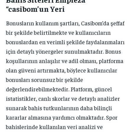
“casibom’un Yeri
Bonusların kullanım şartları, Casibom’da şeffaf
bir şekilde belirtilmekte ve kullanıcıların
bonuslardan en verimli şekilde faydalanmaları
için detaylı yönergeler sunulmaktadır. Bonus
koşullarının anlaşılır ve adil olması, platforma
olan güveni artırmakta, böylece kullanıcılar
bonusları sorunsuz bir şekilde
değerlendirebilmektedir. Platform, güncel
istatistikler, canlı skorlar ve detaylı analizler
sunarak bahis tutkunlarının daha bilinçli
kararlar almasına yardımcı olmaktadır. Spor
bahislerinde kullanılan veri analizi ve