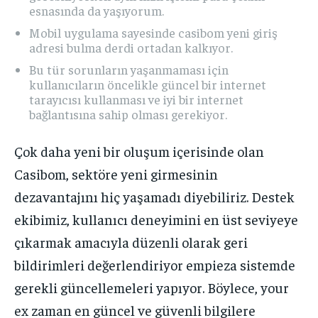
esnasında da yaşıyorum.
Mobil uygulama sayesinde casibom yeni giriş
adresi bulma derdi ortadan kalkıyor.
Bu tür sorunların yaşanmaması için
kullanıcıların öncelikle güncel bir internet
tarayıcısı kullanması ve iyi bir internet
bağlantısına sahip olması gerekiyor.
Çok daha yeni bir oluşum içerisinde olan
Casibom, sektöre yeni girmesinin
dezavantajını hiç yaşamadı diyebiliriz. Destek
ekibimiz, kullanıcı deneyimini en üst seviyeye
çıkarmak amacıyla düzenli olarak geri
bildirimleri değerlendiriyor empieza sistemde
gerekli güncellemeleri yapıyor. Böylece, your
ex zaman en güncel ve güvenli bilgilere