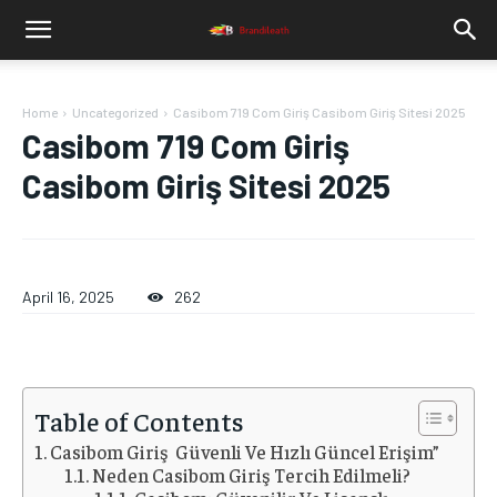
Home
Uncategorized
Casibom 719 Com Giriş Casibom Giriş Sitesi 2025
Casibom 719 Com Giriş
Casibom Giriş Sitesi 2025
April 16, 2025
262
Table of Contents
Casibom Giriş ️ Güvenli Ve Hızlı Güncel Erişim”
Neden Casibom Giriş Tercih Edilmeli?