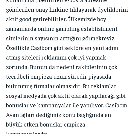
gönderilen onay linkine tıklayarak üyeliklerini
aktif good getirebilirler. Ülkemizde boy
zamanlarda online gambling establishment
sitelerinin sayısının arttığını görmekteyiz.
Özellikle Casibom gibi sektöre en yeni adım
atmış siteleri reklamını çok iyi yapmak
zorunda. Bunun da nedeni rakiplerinin çok
tecrübeli empieza uzun süredir piyasada
bulunmuş firmalar olmasıdır. Bu reklamlar
sosyal medyada çok aktif olarak yapılacağı gibi
bonuslar ve kampanyalar ile yapılıyor. Casibom
Avantajları dediğimiz konu başlığında en
büyük etken bonuslar empieza
kampanyalardır.