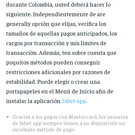
durante Colombia, usted deberá hacer lo
siguiente. Independientemente de are
generally opción que elijas, verifica los
tamaños de aquellas pagos anticipados, los
cargos por transacción y mis límites de
transacción. Además, ten sobre cuenta que
poquitos métodos pueden conseguir
restricciones adicionales por razones de
estabilidad. Puede elegir o crear una
portapapeles en el Menú de Inicio afin de
instalar la aplicación
1xbet app
.
Gracias a los pagos con Mastercard, los usuarios
de 1xbet app siempre tienen a su disposición un
excelente método de pago.