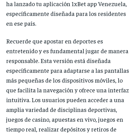
ha lanzado tu aplicación 1xBet app Venezuela,
específicamente diseñada para los residentes
en ese país.
Recuerde que apostar en deportes es
entretenido y es fundamental jugar de manera
responsable. Esta versión está diseñada
específicamente para adaptarse a las pantallas
más pequeñas de los dispositivos móviles, lo
que facilita la navegación y ofrece una interfaz
intuitiva. Los usuarios pueden acceder a una
amplia variedad de disciplinas deportivas,
juegos de casino, apuestas en vivo, juegos en
tiempo real, realizar depósitos y retiros de