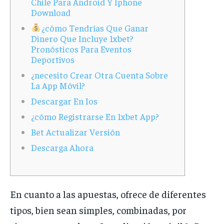
Chile Para Android Y Iphone
Download
¿cómo Tendrías Que Ganar
Dinero Que Incluye 1xbet?
Pronósticos Para Eventos
Deportivos
¿necesito Crear Otra Cuenta Sobre
La App Móvil?
Descargar En Ios
¿cómo Registrarse En 1xbet App?
Bet Actualizar Versión
Descarga Ahora
En cuanto a las apuestas, ofrece de diferentes
tipos, bien sean simples, combinadas, por