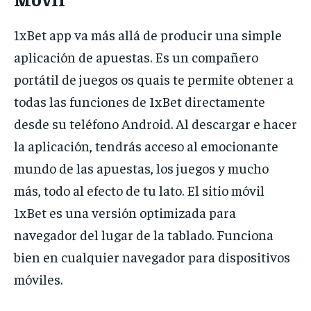
1xBet app va más allá de producir una simple
aplicación de apuestas. Es un compañero
portátil de juegos os quais te permite obtener a
todas las funciones de 1xBet directamente
desde su teléfono Android. Al descargar e hacer
la aplicación, tendrás acceso al emocionante
mundo de las apuestas, los juegos y mucho
más, todo al efecto de tu lato. El sitio móvil
1xBet es una versión optimizada para
navegador del lugar de la tablado. Funciona
bien en cualquier navegador para dispositivos
móviles.