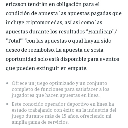
ericsson tendrán en obligación para el
condición de apuesta las apuestas pagadas que
incluye criptomonedas, así asi como las
apuestas durante los resultados “Handicap” /
“Total”” “con las apuestas o qual hayan sido
deseo de reembolso. La apuesta de sosia
oportunidad solo está disponible para eventos
que pueden extinguir en empate.
Ofrece un juego optimizado y un conjunto
completo de funciones para satisfacer a los
jugadores que hacen apuestas en línea.
Este conocido operador deportivo en línea ha
estado trabajando con éxito en la industria del
juego durante más de 15 años, ofreciendo mi
amplia gama de servicios.