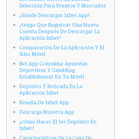
Selección Para Eventos Y Mercados
¿dónde Descargar 1xbet App?
¿tengo Que Registrar Una Nueva
Cuenta Después De Descargar La
Aplicación 1xbet?
Comparación De La Aplicación Y El
Sitio Móvil
Bet App Colombia: Apuestas
Deportivas Y Gambling
Establishment En Tu Móvil
Depósito Y Retirada En La
Aplicación 1xbet
Reseña De 1xbet App
Descarga Nuestra App
¿cómo Hacer El 1er Depósito En
1xbet?
Características De La Casa De