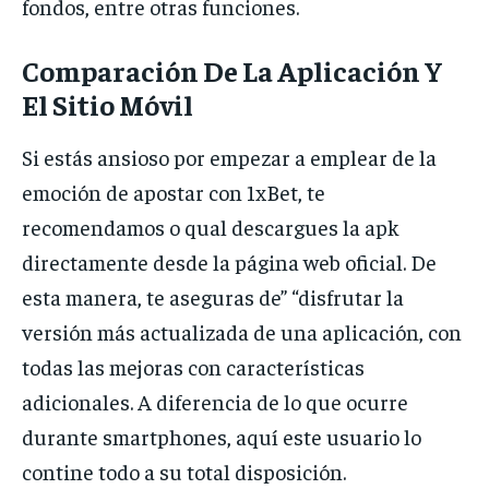
fondos, entre otras funciones.
Comparación De La Aplicación Y
El Sitio Móvil
Si estás ansioso por empezar a emplear de la
emoción de apostar con 1xBet, te
recomendamos o qual descargues la apk
directamente desde la página web oficial. De
esta manera, te aseguras de” “disfrutar la
versión más actualizada de una aplicación, con
todas las mejoras con características
adicionales. A diferencia de lo que ocurre
durante smartphones, aquí este usuario lo
contine todo a su total disposición.