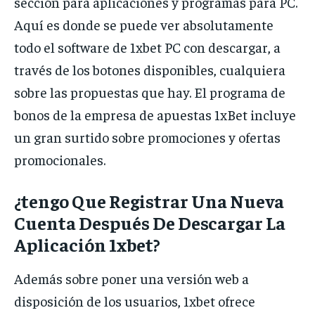
sección para aplicaciones y programas para PC.
Aquí es donde se puede ver absolutamente
todo el software de 1xbet PC con descargar, a
través de los botones disponibles, cualquiera
sobre las propuestas que hay. El programa de
bonos de la empresa de apuestas 1xBet incluye
un gran surtido sobre promociones y ofertas
promocionales.
¿tengo Que Registrar Una Nueva
Cuenta Después De Descargar La
Aplicación 1xbet?
Además sobre poner una versión web a
disposición de los usuarios, 1xbet ofrece