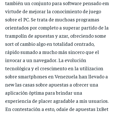
también un conjunto para software pensado em
virtude de mejorar la conocimiento de juego
sobre el PC. Se trata de muchoas programas
orientados por completo a superar partido de la
trampolín de apuestas y azar, ofreciendo some
sort of cambio algo en totalidad centrado,
rápido sumado a mucho más sincero que el
invocar a un navegador. La evolución
tecnológica y el crescimento en la utilizacion
sobre smartphones en Venezuela han llevado a
new las casas sobre apuestas a ofrecer una
aplicación óptima para brindar una
experiencia de placer agradable a mis usuarios.
En contestación a esto, odaie de apuestas 1xBet