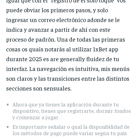
puede obviar los primeros pasos, y solo
ingresar un correo electrónico adonde se le
indica y avanzar a partir de ahí con este
proceso de padrón. Una de todas las primeras
cosas os quais notarás al utilizar 1xBet app
durante 2025 es are generally fluidez de tu
interfaz. La navegación es intuitiva, mis menús
son claros y las transiciones entre las distintos
secciones son sensuales.
Ahora que ya tienes la aplicación durante tu
dispositivo, tienes que registrarte, dormir fondos
y comenzar a jugar.
Es importante señalar o qual la disponibilidad de
los métodos de pago puede variar según tu país