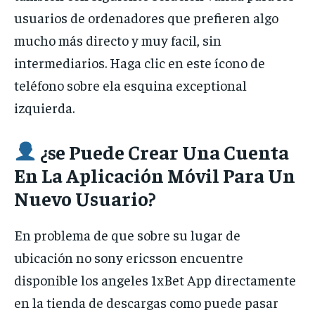
usuarios de ordenadores que prefieren algo
mucho más directo y muy facil, sin
intermediarios. Haga clic en este ícono de
teléfono sobre ela esquina exceptional
izquierda.
¿se Puede Crear Una Cuenta
En La Aplicación Móvil Para Un
Nuevo Usuario?
En problema de que sobre su lugar de
ubicación no sony ericsson encuentre
disponible los angeles 1xBet App directamente
en la tienda de descargas como puede pasar