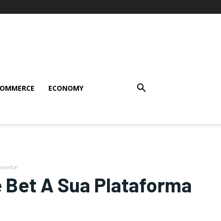
COMMERCE
ECONOMY
vorita!
 Bet A Sua Plataforma