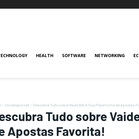
TECHNOLOGY
HEALTH
SOFTWARE
NETWORKING
E
e
Uncategorized
Descubra Tudo sobre Vaide Bet A Sua Plataforma de Apostas Fa
escubra Tudo sobre Vaide
e Apostas Favorita!