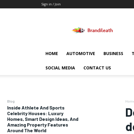
Sign in / Join
Brandileath
HOME
AUTOMOTIVE
BUSINESS
SOCIAL MEDIA
CONTACT US
Blog
Hom
Inside Athlete And Sports
D
Celebrity Houses: Luxury
Homes, Smart Design Ideas, And
d
Amazing Property Features
Around The World