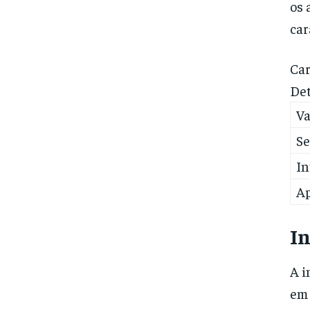
os 
car
Car
De
Va
S
In
Ap
In
A i
em 