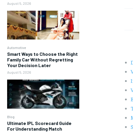
August 5, 2026
Automotive
Smart Ways to Choose the Right
Family Car Without Regretting
D
Your Decision Later
V
August 5, 2026
Blog
Ultimate IPL Scorecard Guide
For Understanding Match