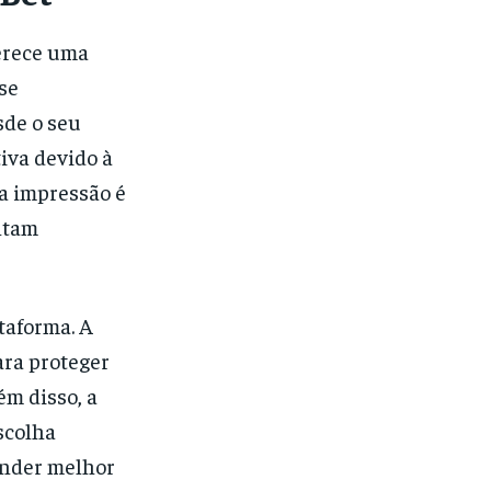
erece uma
se
sde o seu
iva devido à
ra impressão é
ntam
taforma. A
ara proteger
ém disso, a
scolha
tender melhor