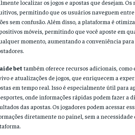
ilmente localizar os jogos e apostas que desejam. Os
uitivos, permitindo que os usuários naveguem entre
ões sem confusão. Além disso, a plataforma é otimiz
positivos móveis, permitindo que você aposte em qu
ualquer momento, aumentando a conveniência para
stadores.
aide bet
também oferece recursos adicionais, como e
vivo e atualizações de jogos, que enriquecem a exper
stas em tempo real. Isso é especialmente útil para 
esportes, onde informações rápidas podem fazer a d
ultados das apostas. Os jogadores podem acessar es
ormações diretamente no painel, sem a necessidade 
taforma.