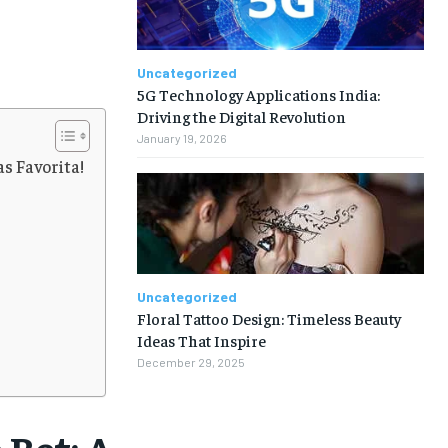
Uncategorized
5G Technology Applications India:
Driving the Digital Revolution
January 19, 2026
s Favorita!
Uncategorized
Floral Tattoo Design: Timeless Beauty
Ideas That Inspire
December 29, 2025
 Bet: A