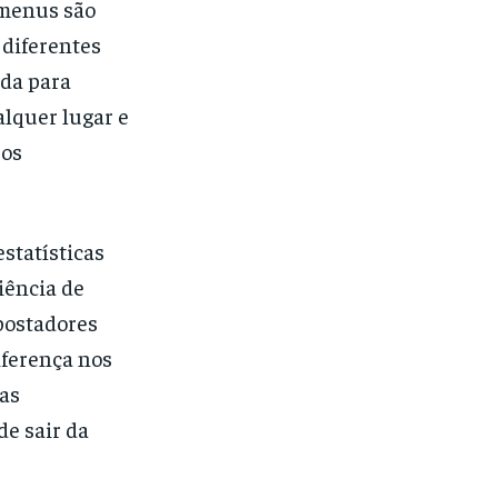
 menus são
 diferentes
ada para
alquer lugar e
 os
statísticas
iência de
apostadores
iferença nos
sas
de sair da