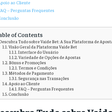
poio ao Cliente
FAQ – Perguntas Frequentes
Conclusão
able of Contents
Descubra Tudo sobre Vaide Bet: A Sua Plataforma de Aposta
Visão Geral da Plataforma Vaide Bet
Interface do Usuário
Variedade de Opções de Apostas
Bônus e Promoções
Termos e Condições
Métodos de Pagamento
Segurança nas Transações
Apoio ao Cliente
FAQ – Perguntas Frequentes
Conclusão
escubra Tudo sobre Vaide