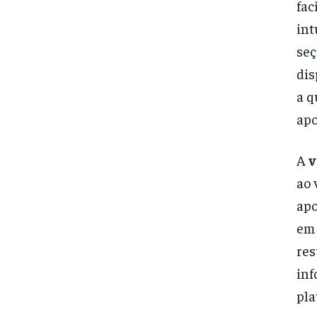
fac
int
seç
dis
a q
apo
A
v
ao 
apo
em 
res
inf
pla