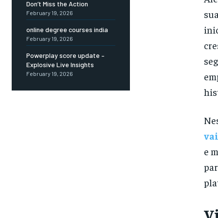
Don’t Miss the Action
sua
February 19, 2026
ini
online degree courses india
February 19, 2026
cre
Powerplay score update –
seg
Explosive Live Insights
emp
February 19, 2026
his
Nes
vai
e m
par
pla
V