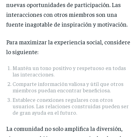
nuevas oportunidades de participación. Las
interacciones con otros miembros son una
fuente inagotable de inspiración y motivación.
Para maximizar la experiencia social, considere
lo siguiente:
Mantén un tono positivo y respetuoso en todas
las interacciones.
Comparte información valiosa y útil que otros
miembros puedan encontrar beneficiosa.
Establece conexiones regulares con otros
usuarios. Las relaciones construidas pueden ser
de gran ayuda en el futuro.
La comunidad no solo amplifica la diversión,