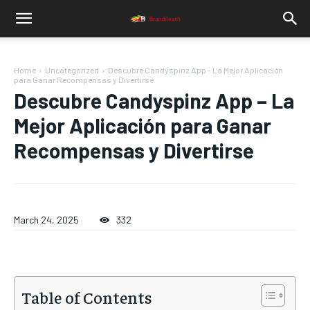
Home
Uncategorized
Descubre Candyspinz App - La Mejor Aplicación
para Ganar Recompensas y Divertirse
Descubre Candyspinz App – La
Mejor Aplicación para Ganar
Recompensas y Divertirse
March 24, 2025
332
Table of Contents