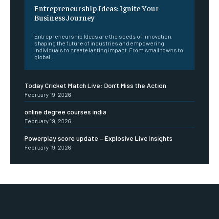
Entrepreneurship Ideas: Ignite Your
Business Journey
Entrepreneurship Ideas are the seeds of innovation,
shaping the future of industries and empowering
individuals to create lasting impact. From small towns to
global...
Today Cricket Match Live: Don’t Miss the Action
February 19, 2026
online degree courses india
February 19, 2026
Powerplay score update – Explosive Live Insights
February 19, 2026