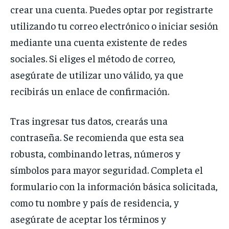
crear una cuenta. Puedes optar por registrarte
utilizando tu correo electrónico o iniciar sesión
mediante una cuenta existente de redes
sociales. Si eliges el método de correo,
asegúrate de utilizar uno válido, ya que
recibirás un enlace de confirmación.
Tras ingresar tus datos, crearás una
contraseña. Se recomienda que esta sea
robusta, combinando letras, números y
símbolos para mayor seguridad. Completa el
formulario con la información básica solicitada,
como tu nombre y país de residencia, y
asegúrate de aceptar los términos y