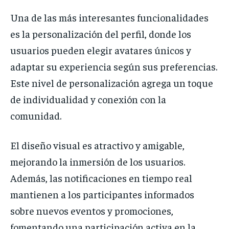
Una de las más interesantes funcionalidades
es la personalización del perfil, donde los
usuarios pueden elegir avatares únicos y
adaptar su experiencia según sus preferencias.
Este nivel de personalización agrega un toque
de individualidad y conexión con la
comunidad.
El diseño visual es atractivo y amigable,
mejorando la inmersión de los usuarios.
Además, las notificaciones en tiempo real
mantienen a los participantes informados
sobre nuevos eventos y promociones,
fomentando una participación activa en la