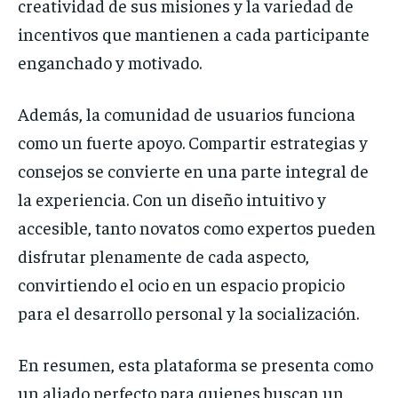
creatividad de sus misiones y la variedad de
incentivos que mantienen a cada participante
enganchado y motivado.
Además, la comunidad de usuarios funciona
como un fuerte apoyo. Compartir estrategias y
consejos se convierte en una parte integral de
la experiencia. Con un diseño intuitivo y
accesible, tanto novatos como expertos pueden
disfrutar plenamente de cada aspecto,
convirtiendo el ocio en un espacio propicio
para el desarrollo personal y la socialización.
En resumen, esta plataforma se presenta como
un aliado perfecto para quienes buscan un