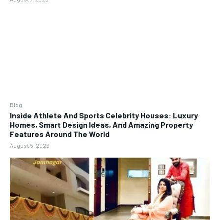
Blog
Inside Athlete And Sports Celebrity Houses: Luxury
Homes, Smart Design Ideas, And Amazing Property
Features Around The World
August 5, 2026