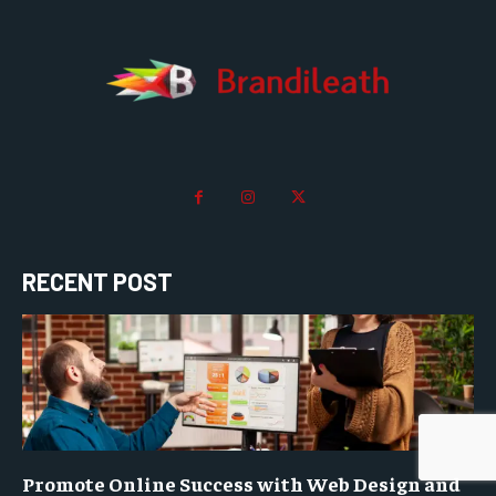
RECENT POST
Promote Online Success with Web Design and