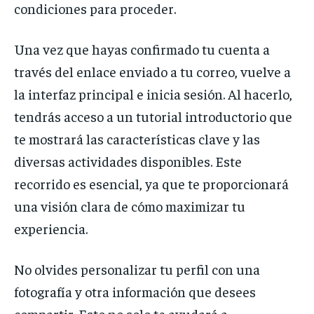
condiciones para proceder.
Una vez que hayas confirmado tu cuenta a
través del enlace enviado a tu correo, vuelve a
la interfaz principal e inicia sesión. Al hacerlo,
tendrás acceso a un tutorial introductorio que
te mostrará las características clave y las
diversas actividades disponibles. Este
recorrido es esencial, ya que te proporcionará
una visión clara de cómo maximizar tu
experiencia.
No olvides personalizar tu perfil con una
fotografía y otra información que desees
compartir. Esto no solo te ayudará a