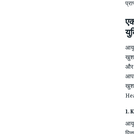
प्रा
एक
युक
आयु
खुशह
और य
आपक
खुश
Heal
1. 
आयुर
पित