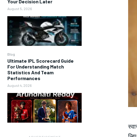
Your Decision Later
August 5, 2026
Blog
Ultimate IPL Scorecard Guide
For Understanding Match
Statistics And Team
Performances
August 4, 2026
स्व
लिए 