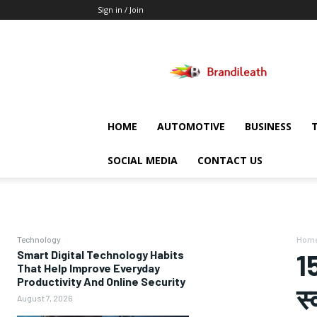
Sign in / Join
Brandileath
HOME
AUTOMOTIVE
BUSINESS
SOCIAL MEDIA
CONTACT US
Technology
Hom
Smart Digital Technology Habits
1
That Help Improve Everyday
Productivity And Online Security
स्
August 7, 2026