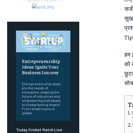
― ADVERTISEMENT ―
सजी
सुख
प्र
Tips
हम इ
Entrepreneurship
को ब
Ideas: Ignite Your
Business Journey
छुटक
सोच 
Entrepreneurship Ideas
are the seeds of
innovation, shaping the
future of industries and
empowering individuals
T
to create lasting impact.
From small towns to
global...
Today Cricket Match Live: