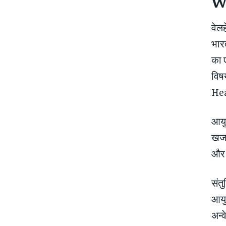
We
वेल
भारत
का 
विष
Heal
आयुर
खजान
और 
संत
आयुर
अन्