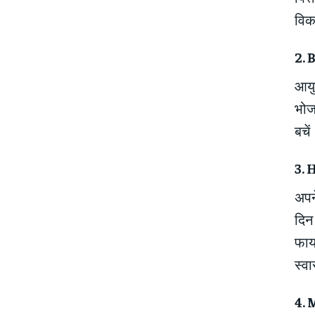
विकल
2. 
आयु
भोज
बचें
3. 
अपन
दिन 
फाय
स्वा
4. 