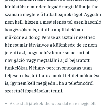
kínálatában minden fogadó megtalálhatja the
számára megfelelő futballbajnokságot. Aggódni
nem kell, hiszen a megjelenés teljesen hasonló
böngészőben is, mintha applikációban
működne a dolog. Persze az asztali nézethez
képest már látványos a különbség, de ez nem
jelenti azt, hogy nehéz lenne some sort of
navigáció, vagy megtalálni a jól bejáratott
funkciókat. Néhány perc nyomogatás után
teljesen elsajátítható a mobil felület működése
is, így nem kell megijedni, ha a telefonodról
szeretnél fogadásokat tenni.
Az asztali játékok the weboldal erre megjelölt