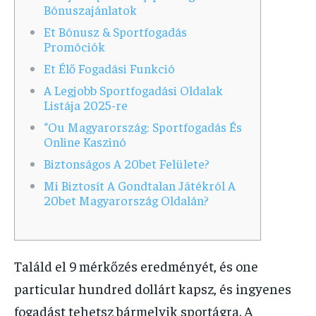
Bónuszajánlatok
Et Bónusz & Sportfogadás
Promóciók
Et Élő Fogadási Funkció
A Legjobb Sportfogadási Oldalak
Listája 2025-re
“Ou Magyarország: Sportfogadás És
Online Kaszinó
Biztonságos A 20bet Felülete?
Mi Biztosít A Gondtalan Játékról A
20bet Magyarország Oldalán?
Találd el 9 mérkőzés eredményét, és one
particular hundred dollárt kapsz, és ingyenes
fogadást tehetsz bármelyik sportágra. A