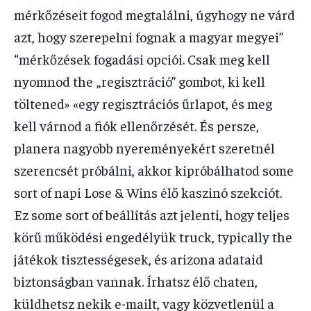
mérkőzéseit fogod megtalálni, úgyhogy ne várd
azt, hogy szerepelni fognak a magyar megyei”
“mérkőzések fogadási opciói. Csak meg kell
nyomnod the „regisztráció” gombot, ki kell
töltened» «egy regisztrációs űrlapot, és meg
kell várnod a fiók ellenőrzését. És persze,
planera nagyobb nyereményekért szeretnél
szerencsét próbálni, akkor kipróbálhatod some
sort of napi Lose & Wins élő kaszinó szekciót.
Ez some sort of beállítás azt jelenti, hogy teljes
körű működési engedélyük truck, typically the
játékok tisztességesek, és arizona adataid
biztonságban vannak. Írhatsz élő chaten,
küldhetsz nekik e-mailt, vagy közvetlenül a