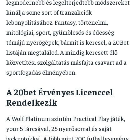
legmodernebb és legelterjedtebb módszereket
kínálja some sort of tranzakciók
lebonyolításához. Fantasy, történelmi,
mitológiai, sport, gyümölcsös és édesség
témájú nyerőgépek, bármit is keresel, a 20Bet
listáján megtalálod. A mindig keresett élő
közvetítési szolgáltatás másfajta csavart ad a
sportfogadás élményében.
A 20bet Érvényes Licenccel
Rendelkezik
A Wolf Platinum szintén Practical Play játék,
your 5 tárcsával, 25 nyerősorral és saját
jackpotokkal. A több mint 700 futballesemény