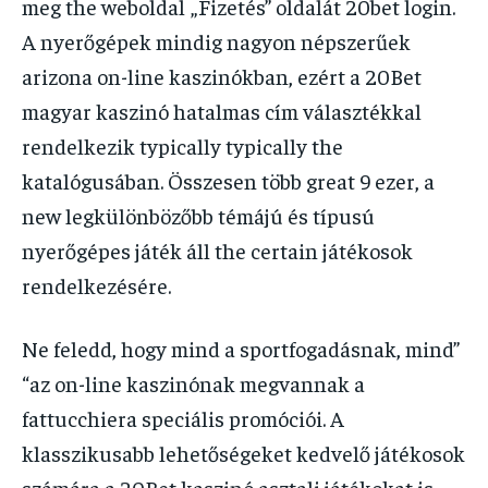
meg the weboldal „Fizetés” oldalát 20bet login.
A nyerőgépek mindig nagyon népszerűek
arizona on-line kaszinókban, ezért a 20Bet
magyar kaszinó hatalmas cím választékkal
rendelkezik typically typically the
katalógusában. Összesen több great 9 ezer, a
new legkülönbözőbb témájú és típusú
nyerőgépes játék áll the certain játékosok
rendelkezésére.
Ne feledd, hogy mind a sportfogadásnak, mind”
“az on-line kaszinónak megvannak a
fattucchiera speciális promóciói. A
klasszikusabb lehetőségeket kedvelő játékosok
számára a 20Bet kaszinó asztali játékokat is