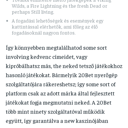
Wilds, a Fire Lightning és the fresh Dead or
perhaps Still living.
A fogadási lehetőségek és események egy
kattintással elérhetők, ami főleg az élő
fogadásoknál nagyon fontos.
Így könnyebben megtalálhatod some sort
involving kedvenc címeidet, vagy
kipróbálhatsz más, the neked tetsző játékokhoz
hasonló játékokat. Bármelyik 20Bet nyerőgép
szolgáltatójára rákereshetsz; így some sort of
platform csak az adott márka által fejlesztett
játékokat fogja megmutatni neked. A 20Bet
több mint ninety szolgáltatóval működik
együtt, így garantálva a new kaszinójában