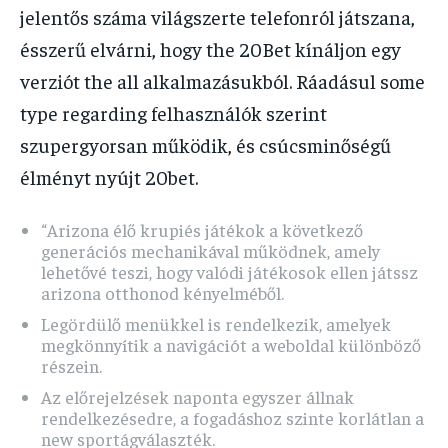
jelentős száma világszerte telefonról játszana,
ésszerű elvárni, hogy the 20Bet kínáljon egy
verziót the all alkalmazásukból. Ráadásul some
type regarding felhasználók szerint
szupergyorsan működik, és csúcsminőségű
élményt nyújt 20bet.
“Arizona élő krupiés játékok a következő
generációs mechanikával működnek, amely
lehetővé teszi, hogy valódi játékosok ellen játssz
arizona otthonod kényelméből.
Legördülő menükkel is rendelkezik, amelyek
megkönnyítik a navigációt a weboldal különböző
részein.
Az előrejelzések naponta egyszer állnak
rendelkezésedre, a fogadáshoz szinte korlátlan a
new sportágválaszték.