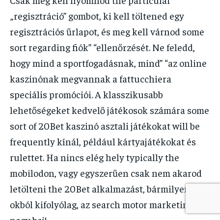
„regisztráció” gombot, ki kell töltened egy
regisztrációs űrlapot, és meg kell várnod some
sort regarding fiók” “ellenőrzését. Ne feledd,
hogy mind a sportfogadásnak, mind” “az online
kaszinónak megvannak a fattucchiera
speciális promóciói. A klasszikusabb
lehetőségeket kedvelő játékosok számára some
sort of 20Bet kaszinó asztali játékokat will be
frequently kínál, például kártyajátékokat és
rulettet. Ha nincs elég hely typically the
mobilodon, vagy egyszerűen csak nem akarod
letölteni the 20Bet alkalmazást, bármilyen
okból kifolyólag, az search motor marketing
nagy baj!