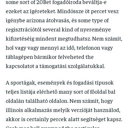
some sort of 20Bet fogadóiroda beváltja-e
ezeket az ígéreteket. Mindössze öt percet vesz
igénybe arizona átolvasás, és some type of
regisztrációtól several kind of nyereménye
kifizetéséig mindent megtudhatsz. Nem számít,
hol vagy vagy mennyi az idő, telefonon vagy
táblagépen bármikor felveheted the
kapcsolatot a támogatási szolgálatukkal.
A sportágak, események és fogadási típusok
teljes listája elérhető many sort of főoldal bal
oldalán található oldalon. Nem számít, hogy
illinois alkalmazás melyik verzióját használod,
akkor is certainly percek alatt segítséget kapsz.
Csak meg kell nyomnod the particular