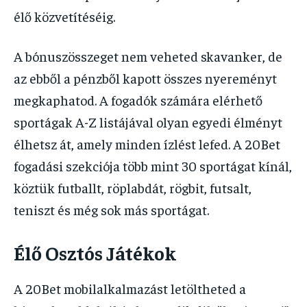
élő közvetítéséig.
A bónuszösszeget nem veheted skavanker, de
az ebből a pénzből kapott összes nyereményt
megkaphatod. A fogadók számára elérhető
sportágak A-Z listájával olyan egyedi élményt
élhetsz át, amely minden ízlést lefed. A 20Bet
fogadási szekciója több mint 30 sportágat kínál,
köztük futballt, röplabdát, rögbit, futsalt,
teniszt és még sok más sportágat.
Élő Osztós Játékok
A 20Bet mobilalkalmazást letöltheted a