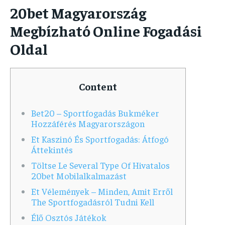
20bet Magyarország
Megbízható Online Fogadási
Oldal
Content
Bet20 – Sportfogadás Bukméker
Hozzáférés Magyarországon
Et Kaszinó És Sportfogadás: Átfogó
Áttekintés
Töltse Le Several Type Of Hivatalos
20bet Mobilalkalmazást
Et Vélemények – Minden, Amit Erről
The Sportfogadásról Tudni Kell
Élő Osztós Játékok