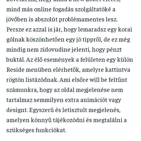
mind más online fogadás szolgáltatóké a
jövőben is abszolút problémamentes lesz.
Persze ez azzal is jár, hogy lemaradsz egy korai
gólnak köszönhetően egy jó tippről, de ez még
mindig nem zidovudine jelenti, hogy pénzt
buktál. Az élő események a felületen egy külön
Reside menüben elérhetők, amelyre kattintva
rögtön listázódnak. Ami elsőre will be feltűnt
számunkra, hogy az oldal megjelenése nem
tartalmaz semmilyen extra animációt vagy
designt. Egyszerű és letisztult megjelenés,
amelyen könnyű tájékozódni és megtalálni a
szükséges funkciókat.