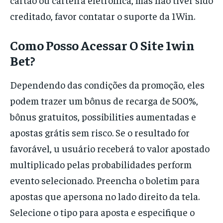
creditado, favor contatar o suporte da 1Win.
Como Posso Acessar O Site 1win
Bet?
Dependendo das condições da promoção, eles
podem trazer um bônus de recarga de 500%,
bônus gratuitos, possibilities aumentadas e
apostas grátis sem risco. Se o resultado for
favorável, u usuário receberá to valor apostado
multiplicado pelas probabilidades perform
evento selecionado. Preencha o boletim para
apostas que apersona no lado direito da tela.
Selecione o tipo para aposta e especifique o