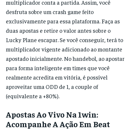
multiplicador conta a partida. Assim, você
desfruta sobre um crash game feito
exclusivamente para essa plataforma. Faça as
duas apostas e retire o valor antes sobre o
Lucky Plane escapar. Se você conseguir, terá to
multiplicador vigente adicionado ao montante
apostado inicialmente. No handebol, ao apostar
para forma inteligente em times que você
realmente acredita em vitória, é possível
aproveitar uma ODD de 1, a couple of
(equivalente a +80%).
Apostas Ao Vivo Na 1win:
Acompanhe A Ação Em Beat