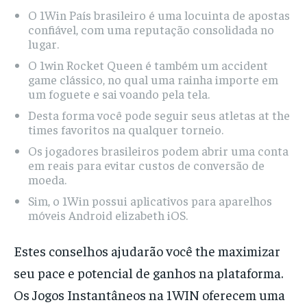
O 1Win País brasileiro é uma locuinta de apostas
confiável, com uma reputação consolidada no
lugar.
O 1win Rocket Queen é também um accident
game clássico, no qual uma rainha importe em
um foguete e sai voando pela tela.
Desta forma você pode seguir seus atletas at the
times favoritos na qualquer torneio.
Os jogadores brasileiros podem abrir uma conta
em reais para evitar custos de conversão de
moeda.
Sim, o 1Win possui aplicativos para aparelhos
móveis Android elizabeth iOS.
Estes conselhos ajudarão você the maximizar
seu pace e potencial de ganhos na plataforma.
Os Jogos Instantâneos na 1WIN oferecem uma