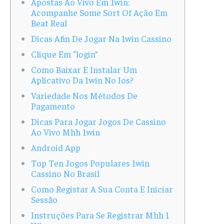
Apostas Ao Vivo Em 1win:
Acompanhe Some Sort Of Ação Em
Beat Real
Dicas Afin De Jogar Na 1win Cassino
Clique Em “login”
Como Baixar E Instalar Um
Aplicativo Da 1win No Ios?
Variedade Nos Métodos De
Pagamento
Dicas Para Jogar Jogos De Cassino
Ao Vivo Mhh 1win
Android App
Top Ten Jogos Populares 1win
Cassino No Brasil
Como Registar A Sua Conta E Iniciar
Sessão
Instruções Para Se Registrar Mhh 1