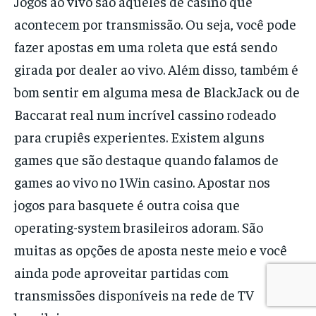
Jogos ao vivo são aqueles de casino que
acontecem por transmissão. Ou seja, você pode
fazer apostas em uma roleta que está sendo
girada por dealer ao vivo. Além disso, também é
bom sentir em alguma mesa de BlackJack ou de
Baccarat real num incrível cassino rodeado
para crupiês experientes. Existem alguns
games que são destaque quando falamos de
games ao vivo no 1Win casino. Apostar nos
jogos para basquete é outra coisa que
operating-system brasileiros adoram. São
muitas as opções de aposta neste meio e você
ainda pode aproveitar partidas com
transmissões disponíveis na rede de TV