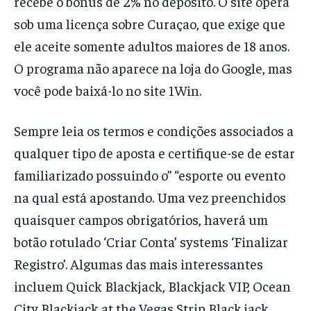
recebe o bônus de 2% no depósito. O site opera
sob uma licença sobre Curaçao, que exige que
ele aceite somente adultos maiores de 18 anos.
O programa não aparece na loja do Google, mas
você pode baixá-lo no site 1Win.
Sempre leia os termos e condições associados a
qualquer tipo de aposta e certifique-se de estar
familiarizado possuindo o” “esporte ou evento
na qual está apostando. Uma vez preenchidos
quaisquer campos obrigatórios, haverá um
botão rotulado ‘Criar Conta’ systems ‘Finalizar
Registro’. Algumas das mais interessantes
incluem Quick Blackjack, Blackjack VIP, Ocean
City Blackjack at the Vegas Strip Black jack.