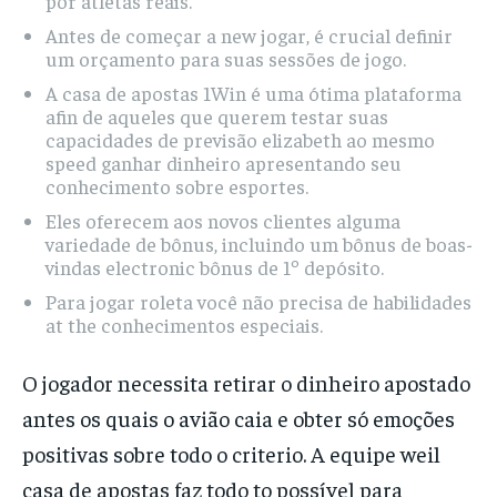
por atletas reais.
Antes de começar a new jogar, é crucial definir
um orçamento para suas sessões de jogo.
A casa de apostas 1Win é uma ótima plataforma
afin de aqueles que querem testar suas
capacidades de previsão elizabeth ao mesmo
speed ganhar dinheiro apresentando seu
conhecimento sobre esportes.
Eles oferecem aos novos clientes alguma
variedade de bônus, incluindo um bônus de boas-
vindas electronic bônus de 1º depósito.
Para jogar roleta você não precisa de habilidades
at the conhecimentos especiais.
O jogador necessita retirar o dinheiro apostado
antes os quais o avião caia e obter só emoções
positivas sobre todo o criterio. A equipe weil
casa de apostas faz todo to possível para