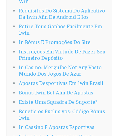
Win
Requisitos Do Sistema Do Aplicativo
Da 1win Afin De Android E Ios
Retire Teus Ganhos Facilmente Em
1win
In Bônus E Promoções Do Site
Instruções Em Virtude De Fazer Seu
Primeiro Depósito
In Casino: Mergulhe Not Any Vasto
Mundo Dos Jogos De Azar
Apostas Desportivas Em 1win Brasil
Bônus 1win Bet Afin De Apostas
Existe Uma Squadra De Suporte?
Benefícios Exclusivos: Código Bônus
1win
In Cassino E Apostas Esportivas