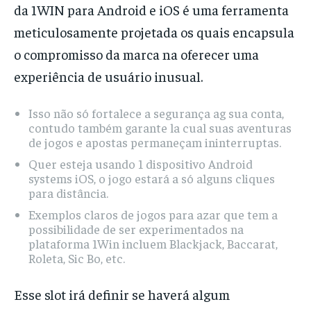
da 1WIN para Android e iOS é uma ferramenta
meticulosamente projetada os quais encapsula
o compromisso da marca na oferecer uma
experiência de usuário inusual.
Isso não só fortalece a segurança ag sua conta,
contudo também garante la cual suas aventuras
de jogos e apostas permaneçam ininterruptas.
Quer esteja usando 1 dispositivo Android
systems iOS, o jogo estará a só alguns cliques
para distância.
Exemplos claros de jogos para azar que tem a
possibilidade de ser experimentados na
plataforma 1Win incluem Blackjack, Baccarat,
Roleta, Sic Bo, etc.
Esse slot irá definir se haverá algum