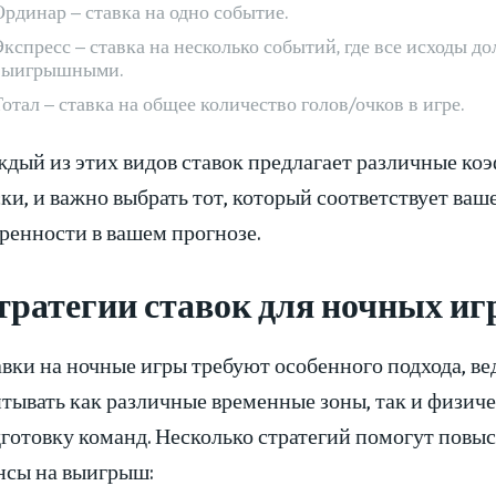
рдинар – ставка на одно событие.
кспресс – ставка на несколько событий, где все исходы д
выигрышными.
отал – ставка на общее количество голов/очков в игре.
дый из этих видов ставок предлагает различные к
ки, и важно выбрать тот, который соответствует ва
ренности в вашем прогнозе.
тратегии ставок для ночных иг
вки на ночные игры требуют особенного подхода, в
тывать как различные временные зоны, так и физич
готовку команд. Несколько стратегий помогут повы
нсы на выигрыш: