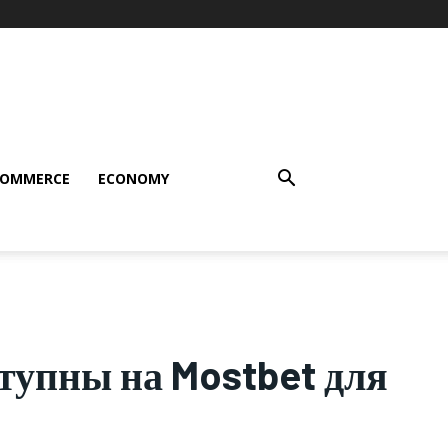
COMMERCE
ECONOMY
ступны на Mostbet для