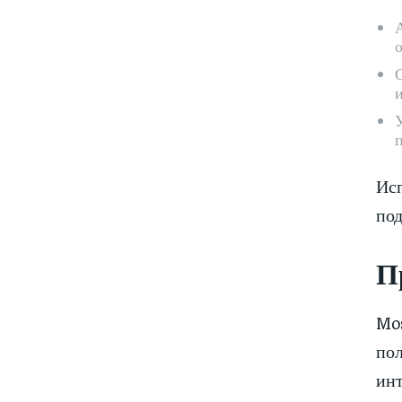
С
и
Исп
под
П
Mos
пол
инт