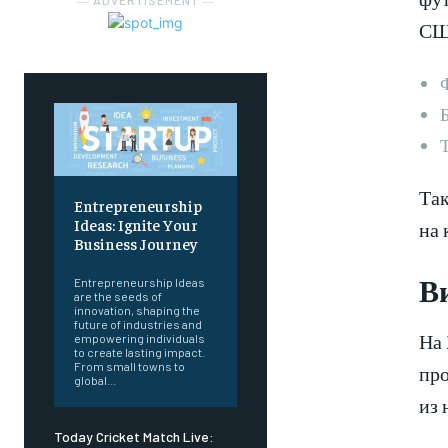
― ADVERTISEMENT ―
СШ
Так
Entrepreneurship
Ideas: Ignite Your
на 
Business Journey
В
Entrepreneurship Ideas
are the seeds of
innovation, shaping the
future of industries and
На 
empowering individuals
to create lasting impact.
From small towns to
про
global...
из 
Today Cricket Match Live: