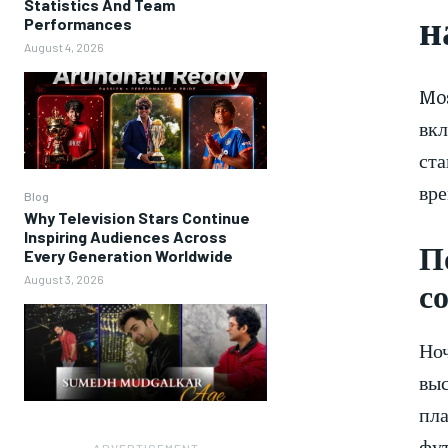
Statistics And Team
н
Performances
August 4, 2026
Mos
вкл
ста
вре
Blog
Why Television Stars Continue
Inspiring Audiences Across
П
Every Generation Worldwide
August 3, 2026
с
Ноч
выс
пла
фут