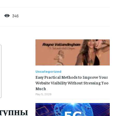
346
Uncategorized
Easy Practical Methods to Improve Your
Website Visibility Without Stressing Too
Much
May 5, 2026
ступны