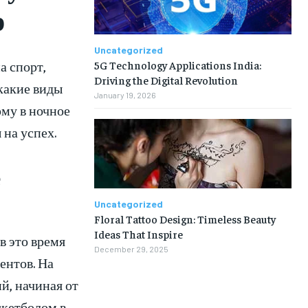
р
Uncategorized
а спорт,
5G Technology Applications India:
Driving the Digital Revolution
какие виды
January 19, 2026
рму в ночное
 на успех.
е
Uncategorized
Floral Tattoo Design: Timeless Beauty
Ideas That Inspire
в это время
December 29, 2025
ентов. На
й, начиная от
скетболом в