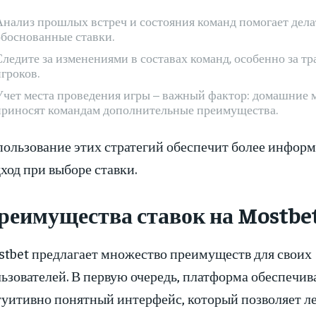
Анализ прошлых встреч и состояния команд помогает дела
обоснованные ставки.
ледите за изменениями в составах команд, особенно за т
гроков.
Учет места проведения игры – важный фактор: домашние 
приносят командам дополнительные преимущества.
ользование этих стратегий обеспечит более инфор
ход при выборе ставки.
реимущества ставок на Mostbe
tbet предлагает множество преимуществ для своих
ьзователей. В первую очередь, платформа обеспечив
уитивно понятный интерфейс, который позволяет ле