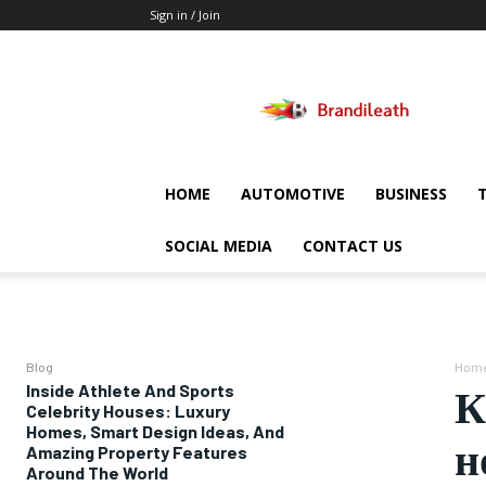
Sign in / Join
Brandileath
HOME
AUTOMOTIVE
BUSINESS
SOCIAL MEDIA
CONTACT US
Blog
Hom
Inside Athlete And Sports
К
Celebrity Houses: Luxury
Homes, Smart Design Ideas, And
н
Amazing Property Features
Around The World