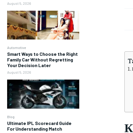
August 5, 2026
Automotive
Smart Ways to Choose the Right
T
Family Car Without Regretting
Your Decision Later
August 5, 2026
Blog
К
Ultimate IPL Scorecard Guide
For Understanding Match