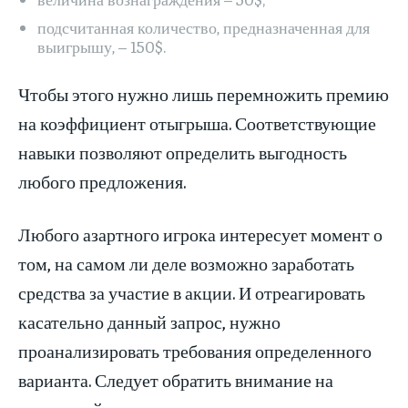
подсчитанная количество, предназначенная для
выигрышу, – 150$.
Чтобы этого нужно лишь перемножить премию
на коэффициент отыгрыша. Соответствующие
навыки позволяют определить выгодность
любого предложения.
Любого азартного игрока интересует момент о
том, на самом ли деле возможно заработать
средства за участие в акции. И отреагировать
касательно данный запрос, нужно
проанализировать требования определенного
варианта. Следует обратить внимание на