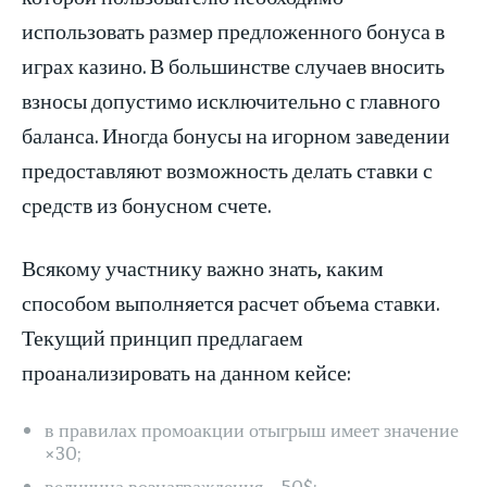
использовать размер предложенного бонуса в
играх казино. В большинстве случаев вносить
взносы допустимо исключительно с главного
баланса. Иногда бонусы на игорном заведении
предоставляют возможность делать ставки с
средств из бонусном счете.
Всякому участнику важно знать, каким
способом выполняется расчет объема ставки.
Текущий принцип предлагаем
проанализировать на данном кейсе:
в правилах промоакции отыгрыш имеет значение
×30;
величина вознаграждения – 50$;