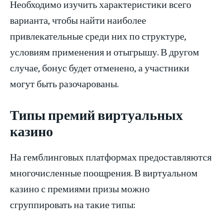
Необходимо изучить характеристики всего
варианта, чтобы найти наиболее
привлекательные среди них по структуре,
условиям применения и отыгрышу. В другом
случае, бонус будет отменено, а участники
могут быть разочарованы.
Типы премий виртуальных
казино
На гемблинговых платформах предоставляются
многочисленные поощрения. В виртуальном
казино с премиями призы можно
сгруппировать на такие типы: