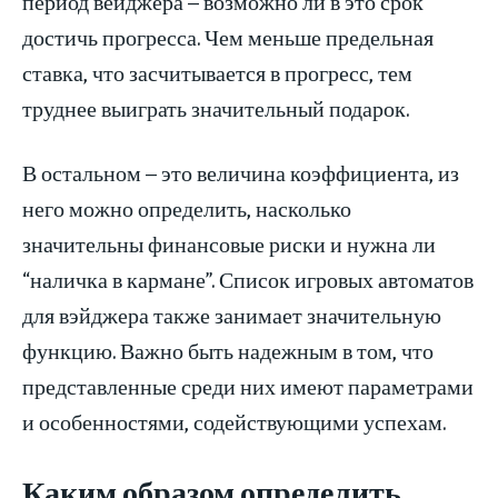
период вейджера – возможно ли в это срок
достичь прогресса. Чем меньше предельная
ставка, что засчитывается в прогресс, тем
труднее выиграть значительный подарок.
В остальном – это величина коэффициента, из
него можно определить, насколько
значительны финансовые риски и нужна ли
“наличка в кармане”. Список игровых автоматов
для вэйджера также занимает значительную
функцию. Важно быть надежным в том, что
представленные среди них имеют параметрами
и особенностями, содействующими успехам.
Каким образом определить