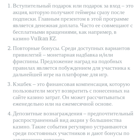
Вступительный подарок или подарок за вход – это
акция, которую получают геймеры сразу после
подписки. Главным презентом в этой программе
является денежная доплата. Часто ее совмещают с
бесплатными вращениями, как например, в
казино Vulkan KZ.
Повторные бонусы. Среди доступных вариантов
привилегий – монетарная надбавка и/или
фриспины. Предложение наград на подобных
правилах является побуждением для участника к
дальнейшей игре на платформе для игр.
Кэшбек – это финансовая компенсация, которую
пользователи могут возвратить с понесенных на
сайте казино затрат. Он может рассчитываться
еженедельно или на ежемесячной основе.
Депозитные вознаграждения – предпочтительный
распространенный вид акции у большинства
казино. Такие события регулярно устраиваются
среди постоянных участников и дают бонусы по
завершении депозита.