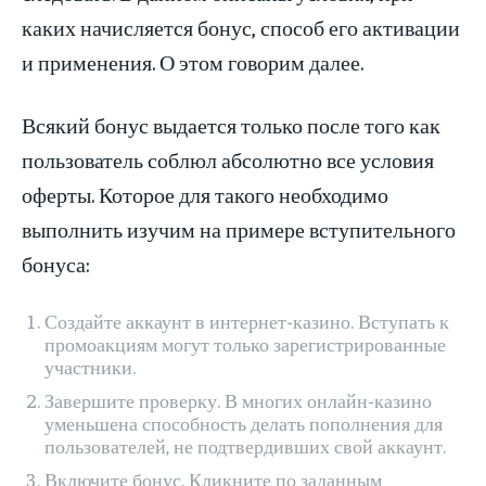
каких начисляется бонус, способ его активации
и применения. О этом говорим далее.
Всякий бонус выдается только после того как
пользователь соблюл абсолютно все условия
оферты. Которое для такого необходимо
выполнить изучим на примере вступительного
бонуса:
Создайте аккаунт в интернет-казино. Вступать к
промоакциям могут только зарегистрированные
участники.
Завершите проверку. В многих онлайн-казино
уменьшена способность делать пополнения для
пользователей, не подтвердивших свой аккаунт.
Включите бонус. Кликните по заданным