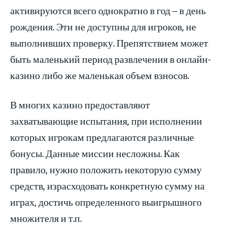
активируются всего однократно в год – в день
рождения. Эти не доступны для игроков, не
выполнивших проверку. Препятствием может
быть маленький период развлечения в онлайн-
казино либо же маленькая объем взносов.
В многих казино предоставляют
захватывающие испытания, при исполнении
которых игрокам предлагаются различные
бонусы. Данные миссии несложны. Как
правило, нужно положить некоторую сумму
средств, израсходовать конкретную сумму на
играх, достичь определенного выигрышного
множителя и т.п.