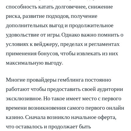
способность катать долговечнее, снижение
риска, развитие подходов, получение
дополнительных выгод и продолжительное
удовольствие от игры. Однако важно помнить о
условиях к вейджеру, пределах и регламентах
применения бонусов, чтобы извлекать из них
максимальную выгоду.
Многие провайдеры гемблинга постоянно
работают чтобы предоставить своей аудитории
эксклюзивное. Но такое имеет место с первого
времени возникновения самого первого онлайн
казино. Сначала возникло начальное оферта,
что оставалось и продолжает быть