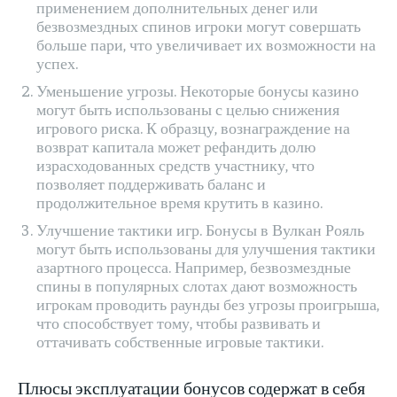
применением дополнительных денег или
безвозмездных спинов игроки могут совершать
больше пари, что увеличивает их возможности на
успех.
Уменьшение угрозы. Некоторые бонусы казино
могут быть использованы с целью снижения
игрового риска. К образцу, вознаграждение на
возврат капитала может рефандить долю
израсходованных средств участнику, что
позволяет поддерживать баланс и
продолжительное время крутить в казино.
Улучшение тактики игр. Бонусы в Вулкан Рояль
могут быть использованы для улучшения тактики
азартного процесса. Например, безвозмездные
спины в популярных слотах дают возможность
игрокам проводить раунды без угрозы проигрыша,
что способствует тому, чтобы развивать и
оттачивать собственные игровые тактики.
Плюсы эксплуатации бонусов содержат в себя