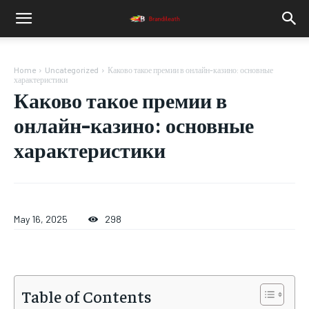
Home
Uncategorized
Каково такое премии в онлайн-казино: основные
характеристики
Каково такое премии в
онлайн-казино: основные
характеристики
May 16, 2025
298
Table of Contents