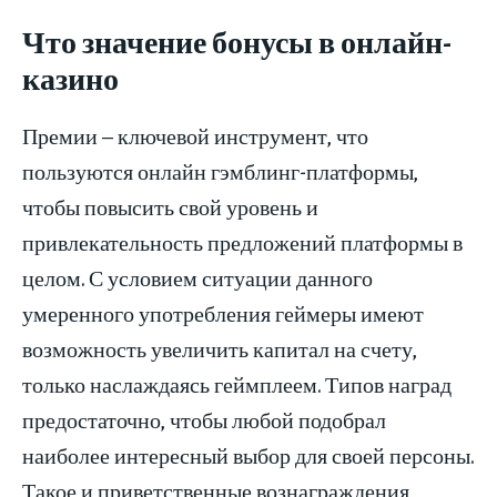
Что значение бонусы в онлайн-
казино
Премии – ключевой инструмент, что
пользуются онлайн гэмблинг-платформы,
чтобы повысить свой уровень и
привлекательность предложений платформы в
целом. С условием ситуации данного
умеренного употребления геймеры имеют
возможность увеличить капитал на счету,
только наслаждаясь геймплеем. Типов наград
предостаточно, чтобы любой подобрал
наиболее интересный выбор для своей персоны.
Такое и приветственные вознаграждения,