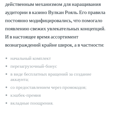
действенным механизмом для наращивания
аудитории в казино Вулкан Рояль. Его правила
постоянно модифицировались, что помогало
появлению свежих увлекательных концепций.
И в настоящее время ассортимент
вознаграждений крайне широк, а в частности:
начальный комплект
перезагрузочный-бонус
в виде бесплатных вращений за создание
аккаунта;
со предоставлением через промокодов;
кэшбек-премия
вкладные поощрения.