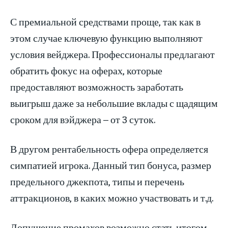
С премиальной средствами проще, так как в
этом случае ключевую функцию выполняют
условия вейджера. Профессионалы предлагают
обратить фокус на оферах, которые
предоставляют возможность заработать
выигрыш даже за небольшие вклады с щадящим
сроком для вэйджера – от 3 суток.
В другом рентабельность офера определяется
симпатией игрока. Данный тип бонуса, размер
предельного джекпота, типы и перечень
аттракционов, в каких можно участвовать и т.д.
Допущение промахов возможно стать итогом