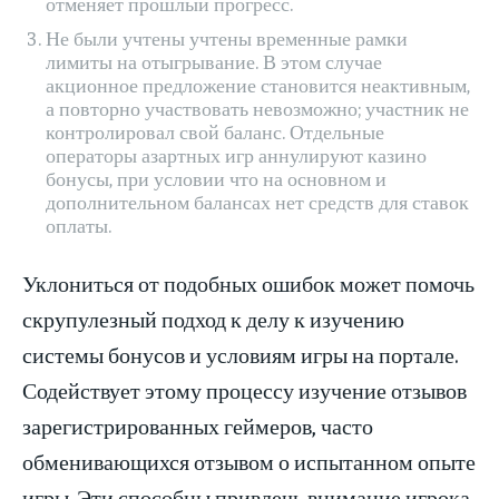
отменяет прошлый прогресс.
Не были учтены учтены временные рамки
лимиты на отыгрывание. В этом случае
акционное предложение становится неактивным,
а повторно участвовать невозможно; участник не
контролировал свой баланс. Отдельные
операторы азартных игр аннулируют казино
бонусы, при условии что на основном и
дополнительном балансах нет средств для ставок
оплаты.
Уклониться от подобных ошибок может помочь
скрупулезный подход к делу к изучению
системы бонусов и условиям игры на портале.
Содействует этому процессу изучение отзывов
зарегистрированных геймеров, часто
обменивающихся отзывом о испытанном опыте
игры. Эти способны привлечь внимание игрока