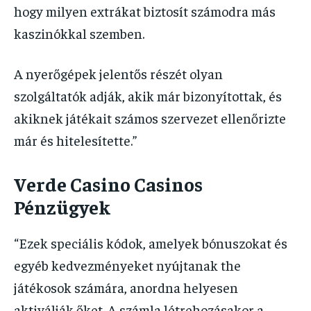
hogy milyen extrákat biztosít számodra más
kaszinókkal szemben.
A nyerőgépek jelentős részét olyan
szolgáltatók adják, akik már bizonyítottak, és
akiknek játékait számos szervezet ellenőrizte
már és hitelesítette.”
Verde Casino Casinos
Pénzügyek
“Ezek speciális kódok, amelyek bónuszokat és
egyéb kedvezményeket nyújtanak the
játékosok számára, anordna helyesen
aktiválják őket. A számla létrehozásakor a