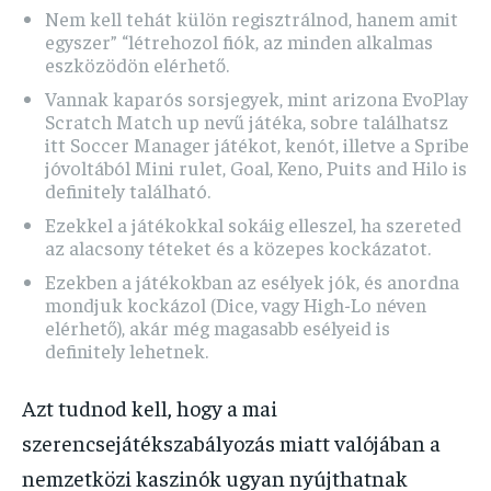
Nem kell tehát külön regisztrálnod, hanem amit
egyszer” “létrehozol fiók, az minden alkalmas
eszközödön elérhető.
Vannak kaparós sorsjegyek, mint arizona EvoPlay
Scratch Match up nevű játéka, sobre találhatsz
itt Soccer Manager játékot, kenót, illetve a Spribe
jóvoltából Mini rulet, Goal, Keno, Puits and Hilo is
definitely található.
Ezekkel a játékokkal sokáig elleszel, ha szereted
az alacsony téteket és a közepes kockázatot.
Ezekben a játékokban az esélyek jók, és anordna
mondjuk kockázol (Dice, vagy High-Lo néven
elérhető), akár még magasabb esélyeid is
definitely lehetnek.
Azt tudnod kell, hogy a mai
szerencsejátékszabályozás miatt valójában a
nemzetközi kaszinók ugyan nyújthatnak