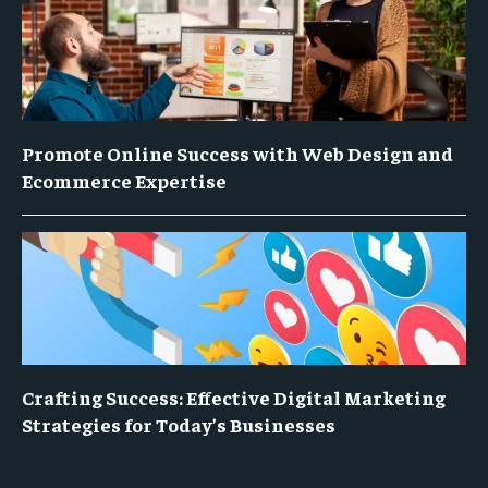
Promote Online Success with Web Design and
Ecommerce Expertise
Crafting Success: Effective Digital Marketing
Strategies for Today’s Businesses