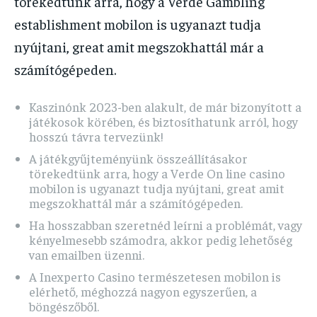
törekedtünk arra, hogy a Verde Gambling
establishment mobilon is ugyanazt tudja
nyújtani, great amit megszokhattál már a
számítógépeden.
Kaszinónk 2023-ben alakult, de már bizonyított a
játékosok körében, és biztosíthatunk arról, hogy
hosszú távra tervezünk!
A játékgyűjteményünk összeállításakor
törekedtünk arra, hogy a Verde On line casino
mobilon is ugyanazt tudja nyújtani, great amit
megszokhattál már a számítógépeden.
Ha hosszabban szeretnéd leírni a problémát, vagy
kényelmesebb számodra, akkor pedig lehetőség
van emailben üzenni.
A Inexperto Casino természetesen mobilon is
elérhető, méghozzá nagyon egyszerűen, a
böngészőből.