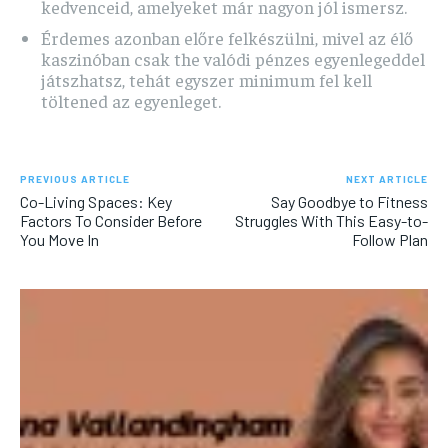
kedvenceid, amelyeket már nagyon jól ismersz.
Érdemes azonban előre felkészülni, mivel az élő
kaszinóban csak the valódi pénzes egyenlegeddel
játszhatsz, tehát egyszer minimum fel kell
töltened az egyenleget.
PREVIOUS ARTICLE
NEXT ARTICLE
Co-Living Spaces: Key
Say Goodbye to Fitness
Factors To Consider Before
Struggles With This Easy-to-
You Move In
Follow Plan