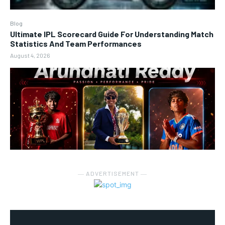
Blog
Ultimate IPL Scorecard Guide For Understanding Match
Statistics And Team Performances
August 4, 2026
― ADVERTISEMENT ―