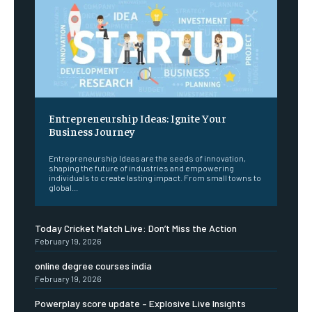
Entrepreneurship Ideas: Ignite Your
Business Journey
Entrepreneurship Ideas are the seeds of innovation,
shaping the future of industries and empowering
individuals to create lasting impact. From small towns to
global...
Today Cricket Match Live: Don’t Miss the Action
February 19, 2026
online degree courses india
February 19, 2026
Powerplay score update – Explosive Live Insights