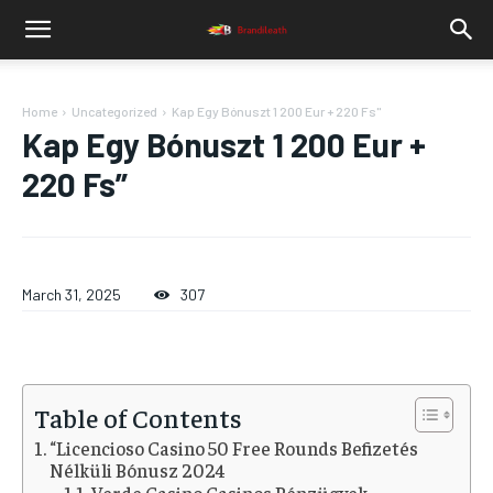
Home
Uncategorized
Kap Egy Bónuszt 1 200 Eur + 220 Fs"
Kap Egy Bónuszt 1 200 Eur +
220 Fs”
March 31, 2025
307
Table of Contents
“Licencioso Casino 50 Free Rounds Befizetés
Nélküli Bónusz 2024