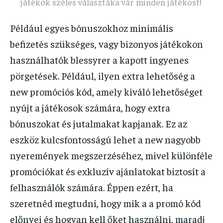
játékok széles választáka vár minden játékost!
Például egyes bónuszokhoz minimális
befizetés szükséges, vagy bizonyos játékokon
használhatók blessyrer a kapott ingyenes
pörgetések. Például, ilyen extra lehetőség a
new promóciós kód, amely kiváló lehetőséget
nyújt a játékosok számára, hogy extra
bónuszokat és jutalmakat kapjanak. Ez az
eszköz kulcsfontosságú lehet a new nagyobb
nyeremények megszerzéséhez, mivel különféle
promóciókat és exkluzív ajánlatokat biztosít a
felhasználók számára. Éppen ezért, ha
szeretnéd megtudni, hogy mik a a promó kód
előnyei és hogyan kell őket használni, maradj