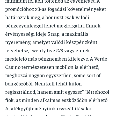
minimum fel kell töltened az egyenleget. A
promócióhoz x3-as fogadási követelményeket
határoztak meg, a bónuszt csak valódi
pénzegyenleggel lehet megforgatni. Ennek
érvényességi ideje 5 nap, a maximális
nyeremény, amelyet valódi készpénzként
felvehetsz, twenty five €/$ vagy ennek
megfelelő más pénznemben kifejezve. A Verde
Casino természetesen mobilon is elérhető,
méghozzá nagyon egyszerűen, some sort of
böngészőből. Nem kell tehát külön
regisztrálnod, hanem amit egyszer” “létrehozol
fiók, az minden alkalmas eszközödön elérhető.
A játékgyűjteményünk összeállításakor