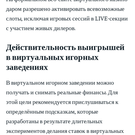
даром разрешено активировать всевозможные
слоты, исключая игровых сессий в LIVE-секции
с участием живых дилеров.
Действительность выигрышей
в виртуальных игорных
заведениях
В виртуальном игорном заведении можно
получать и снимать реальные финансы. Для
этой цели рекомендуется прислушиваться к
определённым подсказкам, которые
разработаны в результате длительных
экспериментов делания ставок в виртуальных