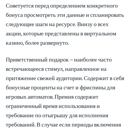
Советуется перед определением конкретного
бонуса просмотреть эти данные и спланировать
следующие шаги на ресурсе. Внизу о всех
акции, которые представлены в виртуальном
казино, более развернуто.
Приветственный подарок – наиболее часто
встречающееся стимул, направленное на
притяжение свежей аудитории. Содержит в себя
бонусные проценты на счет и фриспины для
игровых автоматов. Премия содержит
ограниченный время использования и
требование по отыгрышу для исполнения
требований. В случае если периоды включения