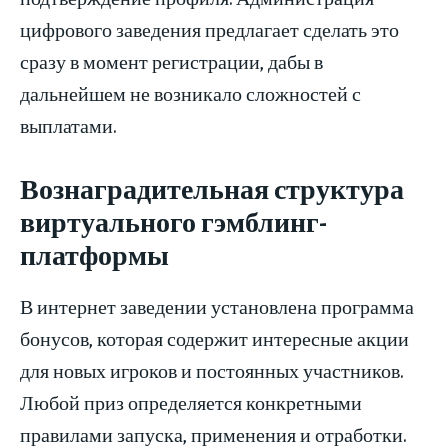
цифрового заведения предлагает сделать это
сразу в момент регистрации, дабы в
дальнейшем не возникало сложностей с
выплатами.
Вознаградительная структура
виртуального гэмблинг-
платформы
В интернет заведении установлена программа
бонусов, которая содержит интересные акции
для новых игроков и постоянных участников.
Любой приз определяется конкретными
правилами запуска, применения и отработки.