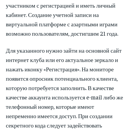
участником с регистрацией и иметь личный
кабинет. Создание учетной записи на
виртуальной платформе с азартными играми
возможно пользователям, достигшим 21 года.
Для указанного нужно зайти на основной сайт
интернет клуба или его актуальное зеркало и
нажать иконку «Регистрация». На мониторе
появится опросник потенциального клиента,
которую потребуется заполнить. В качестве
качестве аккаунта используется e-mail либо же
телефонный номер, которые имеют
непременно имеется доступ. При создании
секретного кода следует задействовать