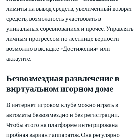
лимиты на вывод средств, увеличенный возврат
средств, возможность участвовать в
уникальных соревнованиях и прочее. Управлять
личным прогрессом по лестнице верности
возможно в вкладке «Достижения» или
аккаунте.
Безвозмездная развлечение в
виртуальном игорном доме
В интернет игровом клубе можно играть в
автоматы безвозмездно и без регистрации.
Чтобы этого на платформе интегрирована
пробная вариант аппаратов. Она регулярно