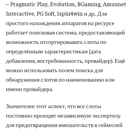
– Pragmatic Play, Evolution, BGaming, Amusnet
Interactive, PG Soft, 1spin4win и др.. Для
простого нахождения аппаратов на ресурсе
работает поисковая система, предоставляющий
возможность отсортировывать слоты по
определённым характеристикам (дата
добавления, востребованность, провайдер). Ещё
можно использовать полем поиска для
обнаружения слотов по наименованию или
имени провайдера.
Значителен этот аспект, что все слоты
постоянно проходят независимую экспертизу
для предотвращения вмешательств в геймплей