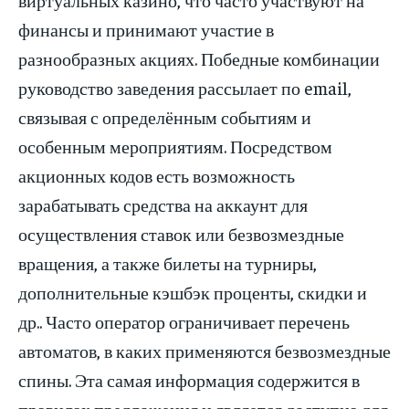
финансы и принимают участие в
разнообразных акциях. Победные комбинации
руководство заведения рассылает по email,
связывая с определённым событиям и
особенным мероприятиям. Посредством
акционных кодов есть возможность
зарабатывать средства на аккаунт для
осуществления ставок или безвозмездные
вращения, а также билеты на турниры,
дополнительные кэшбэк проценты, скидки и
др.. Часто оператор ограничивает перечень
автоматов, в каких применяются безвозмездные
спины. Эта самая информация содержится в
правилах предложения и является доступна для