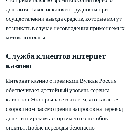
депозита. Такое исключит трудности при
осуществлении вывода средств, которые могут
возникать в случае несовпадении применяемых
методов оплаты.
Служба клиентов интернет
казино
Интернет казино с премиями Вулкан Россия
обеспечивает достойный уровень сервиса
клиентов. Это проявляется в том, что касается
скоростном рассмотрении запросов на перевод
денег и широком ассортименте способов
оплаты. Любые переводы безопасно