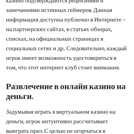
замечаниями истинных геймеров. Данная
информация доступна публично в Интернете –
на партнерских сайтах, в статьях-обзорах,
списках, на официальных страницах в
социальных сетях и др.. Следовательно, каждый
игрок имеет возможность удостовериться в
том, что этот интернет клуб стоит внимания.
Развлечение в онлайн казино на
деньги.
Задумывая играть в виртуальном казино на
деньги, игрок интуитивно рассчитывает
выиграть приз. С целью не огорчаться в