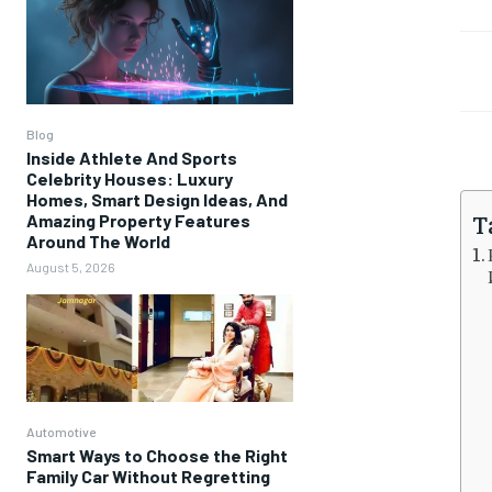
Blog
Inside Athlete And Sports
Celebrity Houses: Luxury
Homes, Smart Design Ideas, And
T
Amazing Property Features
Around The World
August 5, 2026
Automotive
Smart Ways to Choose the Right
Family Car Without Regretting