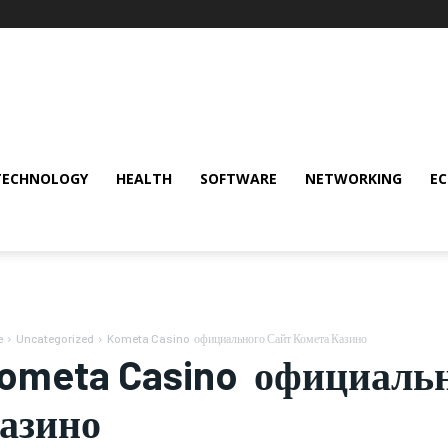
TECHNOLOGY
HEALTH
SOFTWARE
NETWORKING
E
e
Uncategorized
Kometa Casino ️ официального Сайт Комета Казино
ometa Casino ️ официаль
азино