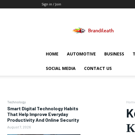
Sign in / Join
Brandileath
HOME
AUTOMOTIVE
BUSINESS
SOCIAL MEDIA
CONTACT US
Technology
Hom
Smart Digital Technology Habits
K
That Help Improve Everyday
Productivity And Online Security
К
August 7, 2026