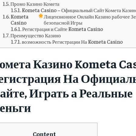
Промо Казино Комета
Kometa Casino – Официальный Сайт Комета Казин
Kometa
Лицензионное Онлайн Казино рабочее Зе
Casino
безопасной Игры
Регистрация и Сайте Kometa Casino
Преимущество Казино
возможность Регистрации На Kometa Casino
омета Казино Kometa Ca
егистрация На Официал
айте, Играть а Реальные
еньги
Content