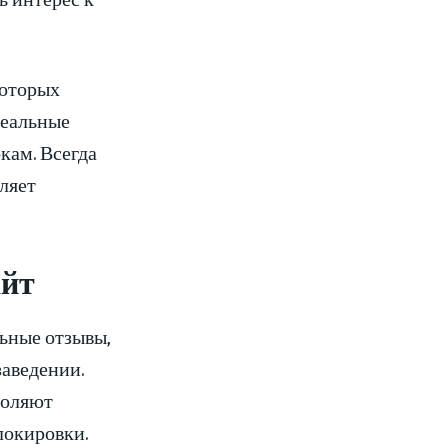
которых
реальные
кам. Всегда
ляет
айт
ьные отзывы,
заведении.
воляют
локировки.