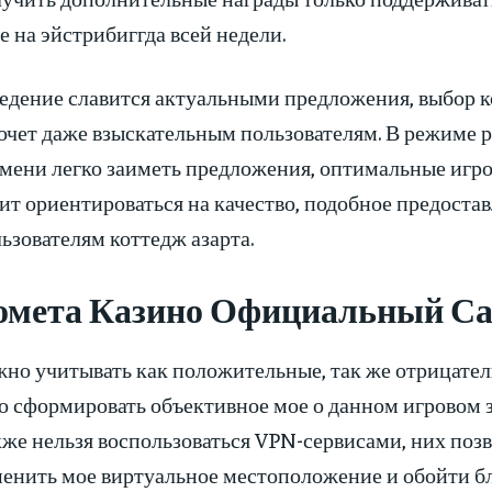
е на эйстрибиггда всей недели.
едение славится актуальными предложения, выбор 
очет даже взыскательным пользователям. В режиме 
мени легко заиметь предложения, оптимальные игро
ит ориентироваться на качество, подобное предостав
ьзователям коттедж азарта.
омета Казино Официальный С
но учитывать как положительные, так же отрицател
о сформировать объективное мое о данном игровом 
же нельзя воспользоваться VPN-сервисами, них поз
енить мое виртуальное местоположение и обойти б