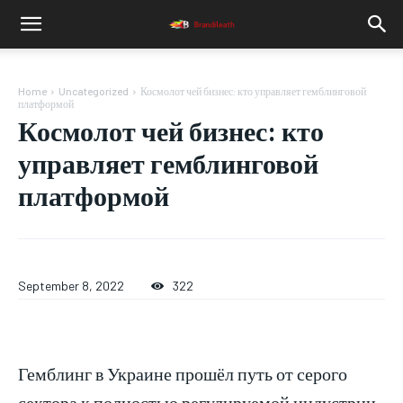
Home
Uncategorized
Космолот чей бизнес: кто управляет гемблинговой
платформой
Космолот чей бизнес: кто
управляет гемблинговой
платформой
September 8, 2022
322
Гемблинг в Украине прошёл путь от серого
сектора к полностью регулируемой индустрии