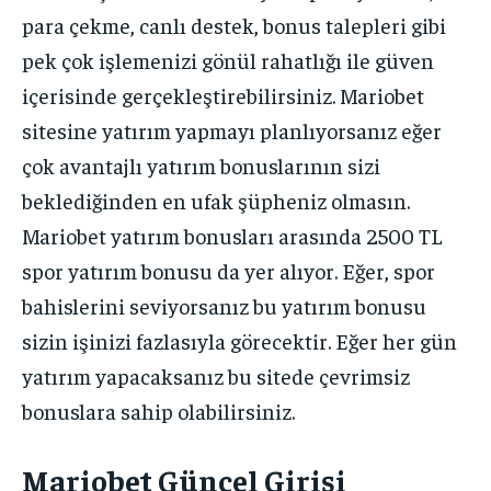
para çekme, canlı destek, bonus talepleri gibi
pek çok işlemenizi gönül rahatlığı ile güven
içerisinde gerçekleştirebilirsiniz. Mariobet
sitesine yatırım yapmayı planlıyorsanız eğer
çok avantajlı yatırım bonuslarının sizi
beklediğinden en ufak şüpheniz olmasın.
Mariobet yatırım bonusları arasında 2500 TL
spor yatırım bonusu da yer alıyor. Eğer, spor
bahislerini seviyorsanız bu yatırım bonusu
sizin işinizi fazlasıyla görecektir. Eğer her gün
yatırım yapacaksanız bu sitede çevrimsiz
bonuslara sahip olabilirsiniz.
Mariobet Güncel Girişi