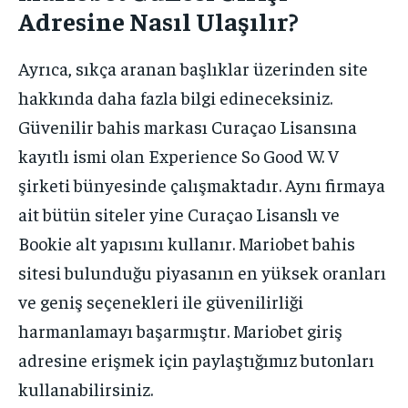
Adresine Nasıl Ulaşılır?
Ayrıca, sıkça aranan başlıklar üzerinden site
hakkında daha fazla bilgi edineceksiniz.
Güvenilir bahis markası Curaçao Lisansına
kayıtlı ismi olan Experience So Good W. V
şirketi bünyesinde çalışmaktadır. Aynı firmaya
ait bütün siteler yine Curaçao Lisanslı ve
Bookie alt yapısını kullanır. Mariobet bahis
sitesi bulunduğu piyasanın en yüksek oranları
ve geniş seçenekleri ile güvenilirliği
harmanlamayı başarmıştır. Mariobet giriş
adresine erişmek için paylaştığımız butonları
kullanabilirsiniz.