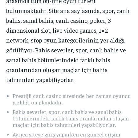
arasında tüm on-line oyun türleri
bulunmaktadır. Site ana sayfasında, spor, canlı
bahis, sanal bahis, canlı casino, poker, 3
dimensional slot, live video games, 1×2
network, stop oyun kategorilerinin yer aldığı
görülüyor. Bahis severler, spor, canlı bahis ve
sanal bahis bölümlerindeki farklı bahis
oranlarından oluşan maçlar için bahis
tahminleri yapabiliyorlar.
Prestijli canlı casino sitesinde her zaman oyuncu
gizliliği ön plandadır.
Bahis severler, spor, canlı bahis ve sanal bahis
bölümlerindeki farklı bahis oranlarından oluşan
maçlar için bahis tahminleri yapabiliyorlar.
Ayrıca siteye giriş yaparken en güncel erişim