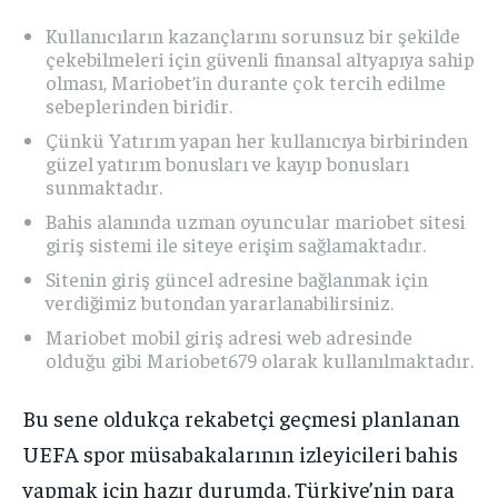
Kullanıcıların kazançlarını sorunsuz bir şekilde
çekebilmeleri için güvenli finansal altyapıya sahip
olması, Mariobet’in durante çok tercih edilme
sebeplerinden biridir.
Çünkü Yatırım yapan her kullanıcıya birbirinden
güzel yatırım bonusları ve kayıp bonusları
sunmaktadır.
Bahis alanında uzman oyuncular mariobet sitesi
giriş sistemi ile siteye erişim sağlamaktadır.
Sitenin giriş güncel adresine bağlanmak için
verdiğimiz butondan yararlanabilirsiniz.
Mariobet mobil giriş adresi web adresinde
olduğu gibi Mariobet679 olarak kullanılmaktadır.
Bu sene oldukça rekabetçi geçmesi planlanan
UEFA spor müsabakalarının izleyicileri bahis
yapmak için hazır durumda. Türkiye’nin para