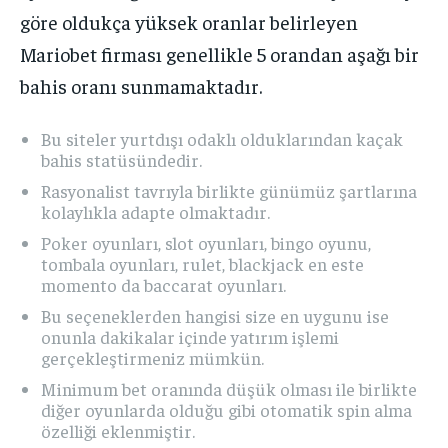
göre oldukça yüksek oranlar belirleyen
Mariobet firması genellikle 5 orandan aşağı bir
bahis oranı sunmamaktadır.
Bu siteler yurtdışı odaklı olduklarından kaçak
bahis statüsündedir.
Rasyonalist tavrıyla birlikte günümüz şartlarına
kolaylıkla adapte olmaktadır.
Poker oyunları, slot oyunları, bingo oyunu,
tombala oyunları, rulet, blackjack en este
momento da baccarat oyunları.
Bu seçeneklerden hangisi size en uygunu ise
onunla dakikalar içinde yatırım işlemi
gerçekleştirmeniz mümkün.
Minimum bet oranında düşük olması ile birlikte
diğer oyunlarda olduğu gibi otomatik spin alma
özelliği eklenmiştir.