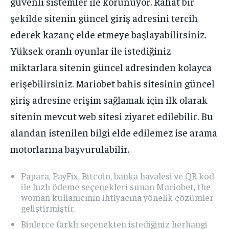
güvenli sistemler ile korunuyor. Rahat bir
şekilde sitenin güncel giriş adresini tercih
ederek kazanç elde etmeye başlayabilirsiniz.
Yüksek oranlı oyunlar ile istediğiniz
miktarlara sitenin güncel adresinden kolayca
erişebilirsiniz. Mariobet bahis sitesinin güncel
giriş adresine erişim sağlamak için ilk olarak
sitenin mevcut web sitesi ziyaret edilebilir. Bu
alandan istenilen bilgi elde edilemez ise arama
motorlarına başvurulabilir.
Papara, PayFix, Bitcoin, banka havalesi ve QR kod
ile hızlı ödeme seçenekleri sunan Mariobet, the
woman kullanıcının ihtiyacına yönelik çözümler
geliştirmiştir.
Binlerce farklı seçenekten istediğiniz herhangi