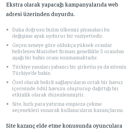
Ekstra olarak yapacağı kampanyalarıda web
adresi üzerinden duyurdu.
Daha doğrusu bizim ülkemiz piyasaları bu
değişime ayak uydurur bir vaziyettedir.
Geçen seneye göre oldukça yüksek oranlar
belirleyen Mariobet firması genellikle 5 orandan
aşağı bir bahis oranı sunmamaktadır.
Türkiye yasaları yabancı bir şirketin ya da sitenin
Türkiye’de bahis.
Özel olarak belirli sağlayıcıların ortak bir havuz
içerisinde ödül havuzu oluşturup dağıttığı bir
etkinlik olarak düzenlenmiştir.
Site, hızlı para yatırma empieza çekme
seçenekleri sunarak kullanıcıların kazançlarını.
Site kazanç elde etme konusunda oyunculara