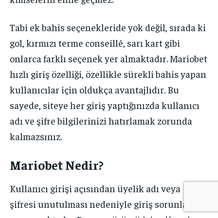
Tabi ek bahis seçenekleride yok değil, sırada ki
gol, kırmızı terme conseillé, sarı kart gibi
onlarca farklı seçenek yer almaktadır. Mariobet
hızlı giriş özelliği, özellikle sürekli bahis yapan
kullanıcılar için oldukça avantajlıdır. Bu
sayede, siteye her giriş yaptığınızda kullanıcı
adı ve şifre bilgilerinizi hatırlamak zorunda
kalmazsınız.
Mariobet Nedir?
Kullanıcı girişi açısından üyelik adı veya
şifresi unutulması nedeniyle giriş sorunları