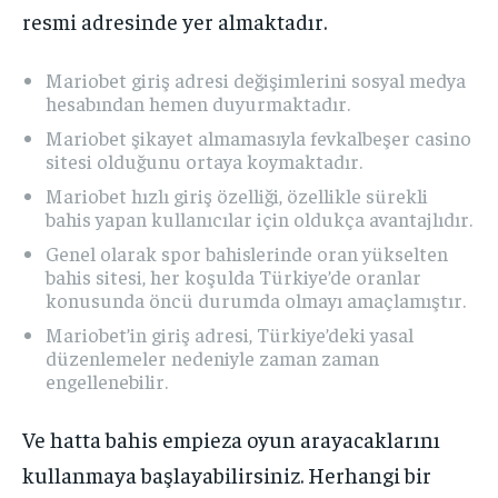
resmi adresinde yer almaktadır.
Mariobet giriş adresi değişimlerini sosyal medya
hesabından hemen duyurmaktadır.
Mariobet şikayet almamasıyla fevkalbeşer casino
sitesi olduğunu ortaya koymaktadır.
Mariobet hızlı giriş özelliği, özellikle sürekli
bahis yapan kullanıcılar için oldukça avantajlıdır.
Genel olarak spor bahislerinde oran yükselten
bahis sitesi, her koşulda Türkiye’de oranlar
konusunda öncü durumda olmayı amaçlamıştır.
Mariobet’in giriş adresi, Türkiye’deki yasal
düzenlemeler nedeniyle zaman zaman
engellenebilir.
Ve hatta bahis empieza oyun arayacaklarını
kullanmaya başlayabilirsiniz. Herhangi bir