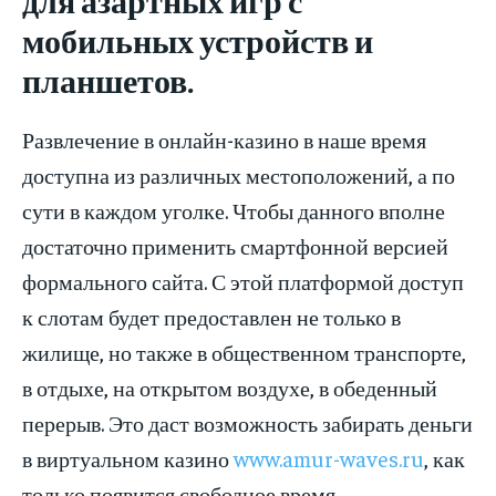
мобильных устройств и
планшетов.
Развлечение в онлайн-казино в наше время
доступна из различных местоположений, а по
сути в каждом уголке. Чтобы данного вполне
достаточно применить смартфонной версией
формального сайта. С этой платформой доступ
к слотам будет предоставлен не только в
жилище, но также в общественном транспорте,
в отдыхе, на открытом воздухе, в обеденный
перерыв. Это даст возможность забирать деньги
в виртуальном казино
www.amur-waves.ru
, как
только появится свободное время.