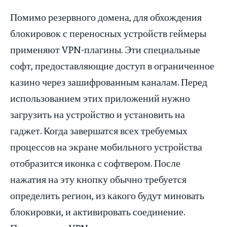
Помимо резервного домена, для обхождения
блокировок с переносных устройств геймеры
применяют VPN-плагины. Эти специальные
софт, предоставляющие доступ в ограниченное
казино через зашифрованным каналам. Перед
использованием этих приложений нужно
загрузить на устройство и установить на
гаджет. Когда завершатся всех требуемых
процессов на экране мобильного устройства
отобразится иконка с софтвером. После
нажатия на эту кнопку обычно требуется
определить регион, из какого будут миновать
блокировки, и активировать соединение.