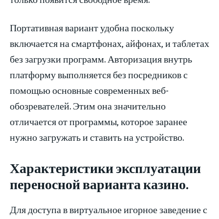
Портативная вариант удобна поскольку
включается на смартфонах, айфонах, и таблетах
без загрузки программ. Авторизация внутрь
платформу выполняется без посредников с
помощью основные современных веб-
обозревателей. Этим она значительно
отличается от программы, которое заранее
нужно загружать и ставить на устройство.
Характеристики эксплуатации
переносной варианта казино.
Для доступа в виртуальное игорное заведение с