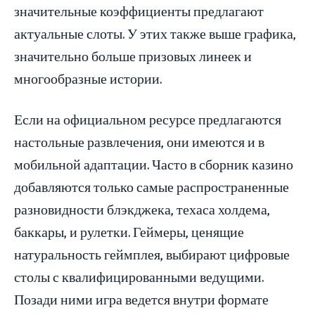
значительные коэффициенты предлагают
актуальные слоты. У этих также выше графика,
значительно больше призовых линеек и
многообразные истории.
Если на официальном ресурсе предлагаются
настольные развлечения, они имеются и в
мобильной адаптации. Часто в сборник казино
добавляются только самые распространенные
разновидности блэкджека, техаса холдема,
баккары, и рулетки. Геймеры, ценящие
натуральность геймплея, выбирают цифровые
столы с квалифицированными ведущими.
Позади ними игра ведется внутри формате