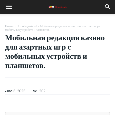
Home
Uncategorized
Мобильная редакция казино для азартных игр с
мобильных устройств и планшетов.
Мобильная редакция казино
для азартных игр с
мобильных устройств и
планшетов.
June 8, 2025
292