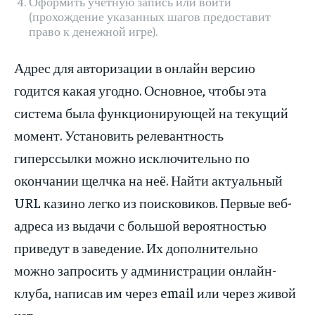
Оформить учетную запись или войти
(прохождение указанных шагов предоставит
право к денежной игре).
Адрес для авторизации в онлайн версию
годится какая угодно. Основное, чтобы эта
система была функционирующей на текущий
момент. Установить релевантность
гиперссылки можно исключительно по
окончании щелчка на неё. Найти актуальный
URL казино легко из поисковиков. Первые веб-
адреса из выдачи с большой вероятностью
приведут в заведение. Их дополнительно
можно запросить у администрации онлайн-
клуба, написав им через email или через живой
чат.