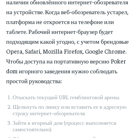
наличии обновлённого интернет-обозревателя
на устройстве. Когда веб-обозреватель устарел,
платформа не откроется на телефоне или
таблете. Рабочий интернет-браузер будет
подходящим какой угодно, с учетом брендовые
Opera, Safari, Mozilla Firefox, Google Chrome.
Чтобы доступа на портативную версию Poker
dom игорного заведения нужно соблюдать
простой руководства:
Отыскать текущий URL гемблинговой арены.
Щелкнуть по линку или вставить ее в адресную
строку интернет-обозревателя.
Зайти в игорный дом (процесс выполняется
самостоятельно).