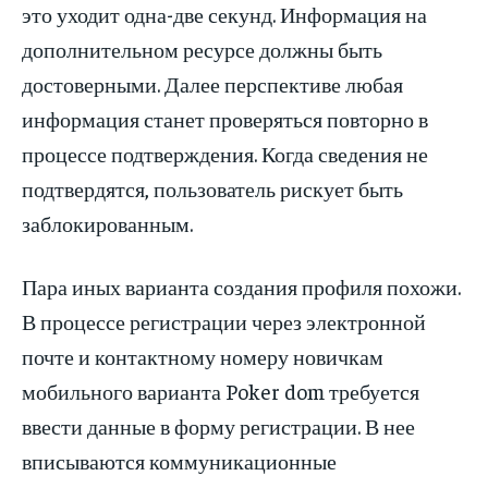
это уходит одна-две секунд. Информация на
дополнительном ресурсе должны быть
достоверными. Далее перспективе любая
информация станет проверяться повторно в
процессе подтверждения. Когда сведения не
подтвердятся, пользователь рискует быть
заблокированным.
Пара иных варианта создания профиля похожи.
В процессе регистрации через электронной
почте и контактному номеру новичкам
мобильного варианта Poker dom требуется
ввести данные в форму регистрации. В нее
вписываются коммуникационные