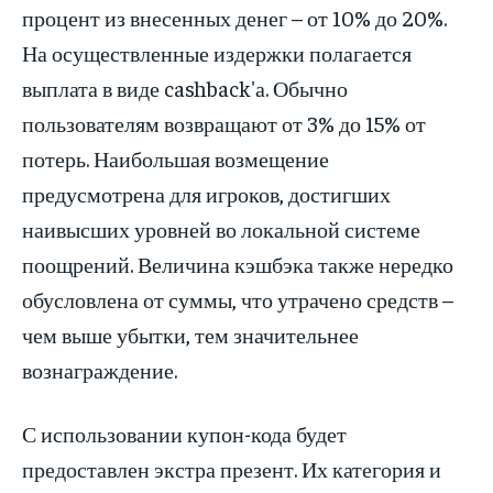
процент из внесенных денег – от 10% до 20%.
На осуществленные издержки полагается
выплата в виде cashback'а. Обычно
пользователям возвращают от 3% до 15% от
потерь. Наибольшая возмещение
предусмотрена для игроков, достигших
наивысших уровней во локальной системе
поощрений. Величина кэшбэка также нередко
обусловлена от суммы, что утрачено средств –
чем выше убытки, тем значительнее
вознаграждение.
С использовании купон-кода будет
предоставлен экстра презент. Их категория и