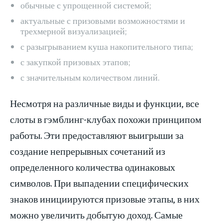
обычные с упрощенной системой;
актуальные с призовыми возможностями и
трехмерной визуализацией;
с разыгрыванием куша накопительного типа;
с закупкой призовых этапов;
с значительным количеством линий.
Несмотря на различные виды и функции, все
слоты в гэмблинг-клубах похожи принципом
работы. Эти предоставляют выигрыши за
создание непрерывных сочетаний из
определенного количества одинаковых
символов. При выпадении специфических
знаков инициируются призовые этапы, в них
можно увеличить добытую доход. Самые