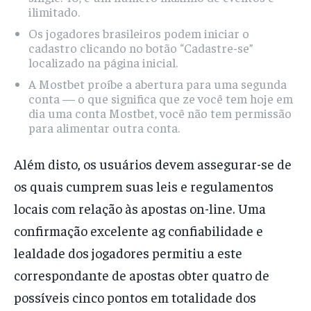
ilimitado.
Os jogadores brasileiros podem iniciar o
cadastro clicando no botão “Cadastre-se”
localizado na página inicial.
A Mostbet proíbe a abertura para uma segunda
conta — o que significa que ze você tem hoje em
dia uma conta Mostbet, você não tem permissão
para alimentar outra conta.
Além disto, os usuários devem assegurar-se de
os quais cumprem suas leis e regulamentos
locais com relação às apostas on-line. Uma
confirmação excelente ag confiabilidade e
lealdade dos jogadores permitiu a este
correspondante de apostas obter quatro de
possíveis cinco pontos em totalidade dos