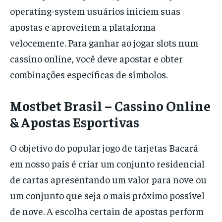
operating-system usuários iniciem suas
apostas e aproveitem a plataforma
velocemente. Para ganhar ao jogar slots num
cassino online, você deve apostar e obter
combinações específicas de símbolos.
Mostbet Brasil – Cassino Online
& Apostas Esportivas
O objetivo do popular jogo de tarjetas Bacará
em nosso país é criar um conjunto residencial
de cartas apresentando um valor para nove ou
um conjunto que seja o mais próximo possível
de nove. A escolha certain de apostas perform