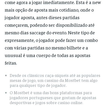
come agora a jogar imediatamente. Esta é a new
mais opção de aposta mais cotidiano, onde o
jogador aposta, antes dieses partidas
começarem, podendo ser disponibilizado até
mesmo dias saccage do evento. Neste tipo de
expresamente, o jogador pode fazer um combo
com várias partidas no mesmo bilhete e a
unusual é uma cuerpo de todas as apostas
feitas.
Desde os clássicos caça-níqueis até as populares
mesas de jogo, um cassino da Mostbet tem algo
para qualquer tipo de jogador.
O Mostbet é uma das bons plataformas para
jogadores portugueses que gostam de apostas
desportivas e jogos sobre casino online.