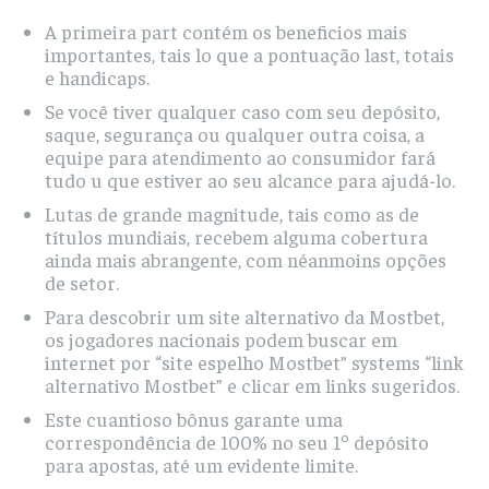
A primeira part contém os beneficios mais
importantes, tais lo que a pontuação last, totais
e handicaps.
Se você tiver qualquer caso com seu depósito,
saque, segurança ou qualquer outra coisa, a
equipe para atendimento ao consumidor fará
tudo u que estiver ao seu alcance para ajudá-lo.
Lutas de grande magnitude, tais como as de
títulos mundiais, recebem alguma cobertura
ainda mais abrangente, com néanmoins opções
de setor.
Para descobrir um site alternativo da Mostbet,
os jogadores nacionais podem buscar em
internet por “site espelho Mostbet” systems “link
alternativo Mostbet” e clicar em links sugeridos.
Este cuantioso bônus garante uma
correspondência de 100% no seu 1º depósito
para apostas, até um evidente limite.