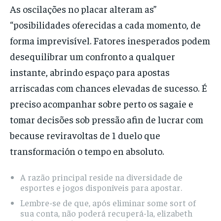
As oscilações no placar alteram as”
“posibilidades oferecidas a cada momento, de
forma imprevisível. Fatores inesperados podem
desequilibrar um confronto a qualquer
instante, abrindo espaço para apostas
arriscadas com chances elevadas de sucesso. É
preciso acompanhar sobre perto os sagaie e
tomar decisões sob pressão afin de lucrar com
because reviravoltas de 1 duelo que
transformación o tempo en absoluto.
A razão principal reside na diversidade de
esportes e jogos disponíveis para apostar.
Lembre-se de que, após eliminar some sort of
sua conta, não poderá recuperá-la, elizabeth