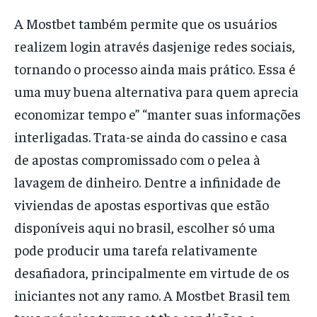
A Mostbet também permite que os usuários
realizem login através dasjenige redes sociais,
tornando o processo ainda mais prático. Essa é
uma muy buena alternativa para quem aprecia
economizar tempo e” “manter suas informações
interligadas. Trata-se ainda do cassino e casa
de apostas compromissado com o pelea à
lavagem de dinheiro. Dentre a infinidade de
viviendas de apostas esportivas que estão
disponíveis aqui no brasil, escolher só uma
pode producir uma tarefa relativamente
desafiadora, principalmente em virtude de os
iniciantes not any ramo. A Mostbet Brasil tem