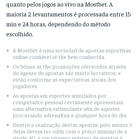
quanto pelos jogos ao vivo na Mostbet. A
maioria 2 levantamentos é processada entre 15
min e 24 horas, dependendo do método
escolhido.
A Mostbet é uma sociedad de apostas esportivas
online confiável at the bem conhecida.
Os bónus at the promoções oferecidos através
do agente de apostas são muito lucrativos, e
estão conforme as expectativas atuais dos
jogadores.
As apostas em esportes simulados por
computador pessoal certamente apresentam
uma alternativa estimulante afin de aqueles
procurando adrenalina a qualquer hora do dia.
Dentre a realização destas apostas, pelo menos 3
delas devem ter odds com o preço mínimo de a
single. 40, e um número máximo de eventos é