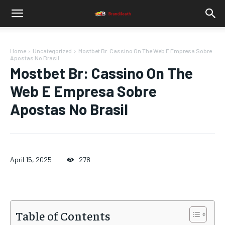
Home
Uncategorized
Mostbet Br: Cassino On The Web E Empresa Sobre
Apostas No Brasil
Mostbet Br: Cassino On The
Web E Empresa Sobre
Apostas No Brasil
April 15, 2025
278
Table of Contents