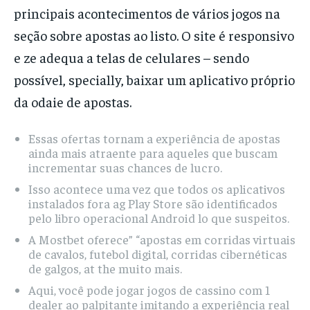
principais acontecimentos de vários jogos na
seção sobre apostas ao listo. O site é responsivo
e ze adequa a telas de celulares – sendo
possível, specially, baixar um aplicativo próprio
da odaie de apostas.
Essas ofertas tornam a experiência de apostas
ainda mais atraente para aqueles que buscam
incrementar suas chances de lucro.
Isso acontece uma vez que todos os aplicativos
instalados fora ag Play Store são identificados
pelo libro operacional Android lo que suspeitos.
A Mostbet oferece” “apostas em corridas virtuais
de cavalos, futebol digital, corridas cibernéticas
de galgos, at the muito mais.
Aqui, você pode jogar jogos de cassino com 1
dealer ao palpitante imitando a experiência real