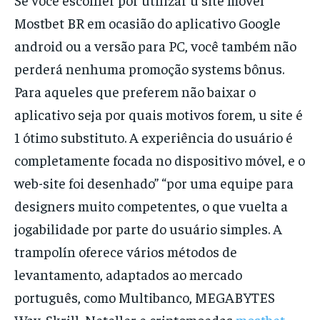
Mostbet BR em ocasião do aplicativo Google
android ou a versão para PC, você também não
perderá nenhuma promoção systems bônus.
Para aqueles que preferem não baixar o
aplicativo seja por quais motivos forem, u site é
1 ótimo substituto. A experiência do usuário é
completamente focada no dispositivo móvel, e o
web-site foi desenhado” “por uma equipe para
designers muito competentes, o que vuelta a
jogabilidade por parte do usuário simples. A
trampolín oferece vários métodos de
levantamento, adaptados ao mercado
português, como Multibanco, MEGABYTES
Way, Skrill, Neteller e criptomoedas
mostbet
.