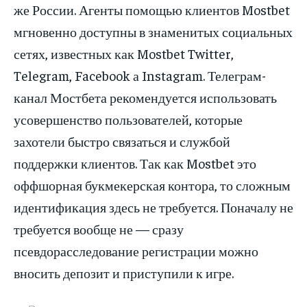
же России. Агенты помощью клиентов Mostbet
мгновенно доступны в знаменитых социальных
сетях, известных как Mostbet Twitter,
Telegram, Facebook а Instagram. Телеграм-
канал Мостбета рекомендуется использовать
усовершенство пользователей, которые
захотели быстро связаться и службой
поддержки клиентов. Так как Mostbet это
оффшорная букмекерская контора, то сложным
идентификация здесь не требуется. Поначалу не
требуется вообще не — сразу
псевдорасследование регистрации можно
вносить депозит и приступили к игре.