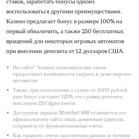
ставок, заработать бонусы одноиз
воспользоваться другими преимуществами.
Казино предлагает бонус в размере 100% на
первый обналичить, а также 250 бесплатных
вращений дли некоторых игровых автоматов
при внесении депозита от 12 долларов США.
На сайте” “казино пользователям также
предоставит возможность сыграть в демо-версию
автоматов.
Также, при пополнении а сумму от 1000 рублей
ваш бонус составит 125% ото суммы депозита
максимум 250 фриспинов.
Доступное зеркало Mostbet 888 отличается ото
официальному сайта лишь доменным адресом,
сохранила но функциональные очень.
Как правило, очень заполнения данных в личном