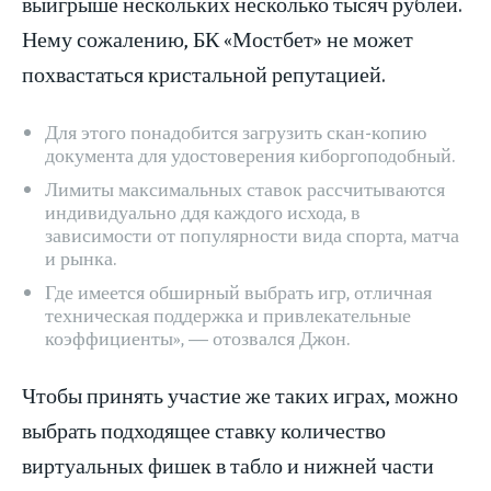
выигрыше нескольких несколько тысяч рублей.
Нему сожалению, БК «Мостбет» не может
похвастаться кристальной репутацией.
Для этого понадобится загрузить скан-копию
документа для удостоверения киборгоподобный.
Лимиты максимальных ставок рассчитываются
индивидуально ддя каждого исхода, в
зависимости от популярности вида спорта, матча
и рынка.
Где имеется обширный выбрать игр, отличная
техническая поддержка и привлекательные
коэффициенты», — отозвался Джон.
Чтобы принять участие же таких играх, можно
выбрать подходящее ставку количество
виртуальных фишек в табло и нижней части