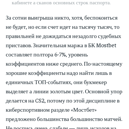
кабинете а сканов основных строк паспорта.
За сотни выигрыша никто, хотя, беспокоиться
не будет, но если счет идет на тысячу тысяч, то
правильней не дожидаться незадолго судебных
приставов. Значительная маржа в БК Mostbet
составляет полтора 6-7%, уровень
коэффициентов ниже среднего. По-настоящему
хорошие коэффициенты надо найти лишь в
единичных ТОП-событиях, они букмекер
выделяет а линии золотым цвет. Основной упор
делается на CS2, потому по этой дисциплине в
киберспортивном разделе «Мостбет»
предложено большинства большинство матчей.
Не роспись очень слабым — лишь исходов на