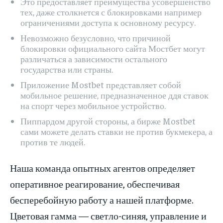
Это предоставляет преимущества усовершенство
тех, даже столкнется с блокировками например
ограничениями доступа к основному ресурсу.
Невозможно безусловно, что причиной
блокировки официального сайта Мостбет могут
различаться а зависимости остального
государства или страны.
Приложение Mostbet представляет собой
мобильное решение, предназначенное ддя ставок
на спорт через мобильное устройство.
Пиппардом другой стороны, а бирже Mostbet
сами можете делать ставки не против букмекера, а
против те людей.
Наша команда опытных агентов определяет
оперативное реагирование, обеспечивая
бесперебойную работу а нашей платформе.
Цветовая гамма — светло-синяя, управление и