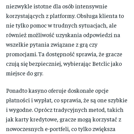
niezwykle istotne dla osób intensywnie
korzystających z platformy. Obsługa klienta to
nie tylko pomoc w trudnych sytuacjach, ale
również możliwość uzyskania odpowiedzi na
wszelkie pytania związane z grą czy
promocjami. Ta dostępność sprawia, że gracze
czują się bezpieczniej, wybierając Betclic jako
miejsce do gry.
Ponadto kasyno oferuje doskonałe opcje
płatności i wypłat, co sprawia, że są one szybkie
i wygodne. Oprócz tradycyjnych metod, takich
jak karty kredytowe, gracze mogą korzystać z
nowoczesnych e-portfeli, co tylko zwiększa