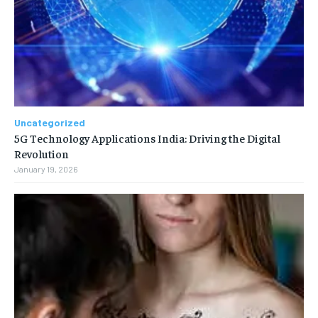
Uncategorized
5G Technology Applications India: Driving the Digital
Revolution
January 19, 2026