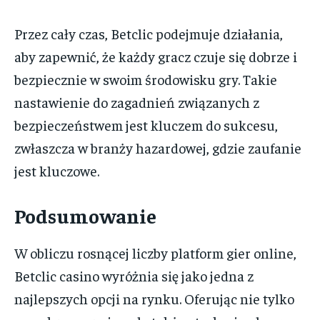
Przez cały czas, Betclic podejmuje działania,
aby zapewnić, że każdy gracz czuje się dobrze i
bezpiecznie w swoim środowisku gry. Takie
nastawienie do zagadnień związanych z
bezpieczeństwem jest kluczem do sukcesu,
zwłaszcza w branży hazardowej, gdzie zaufanie
jest kluczowe.
Podsumowanie
W obliczu rosnącej liczby platform gier online,
Betclic casino wyróżnia się jako jedna z
najlepszych opcji na rynku. Oferując nie tylko