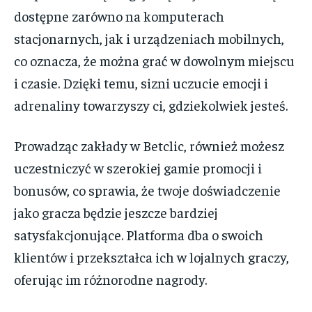
dostępne zarówno na komputerach
stacjonarnych, jak i urządzeniach mobilnych,
co oznacza, że można grać w dowolnym miejscu
i czasie. Dzięki temu, sizni uczucie emocji i
adrenaliny towarzyszy ci, gdziekolwiek jesteś.
Prowadząc zakłady w Betclic, również możesz
uczestniczyć w szerokiej gamie promocji i
bonusów, co sprawia, że twoje doświadczenie
jako gracza będzie jeszcze bardziej
satysfakcjonujące. Platforma dba o swoich
klientów i przekształca ich w lojalnych graczy,
oferując im różnorodne nagrody.