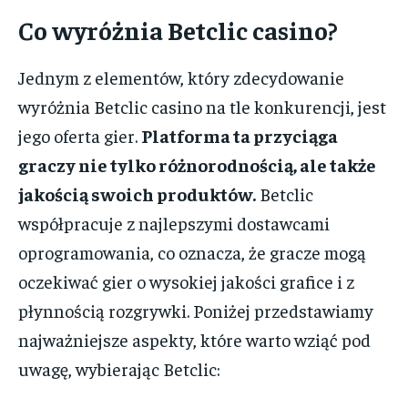
Co wyróżnia Betclic casino?
Jednym z elementów, który zdecydowanie
wyróżnia Betclic casino na tle konkurencji, jest
jego oferta gier.
Platforma ta przyciąga
graczy nie tylko różnorodnością, ale także
jakością swoich produktów.
Betclic
współpracuje z najlepszymi dostawcami
oprogramowania, co oznacza, że gracze mogą
oczekiwać gier o wysokiej jakości grafice i z
płynnością rozgrywki. Poniżej przedstawiamy
najważniejsze aspekty, które warto wziąć pod
uwagę, wybierając Betclic: