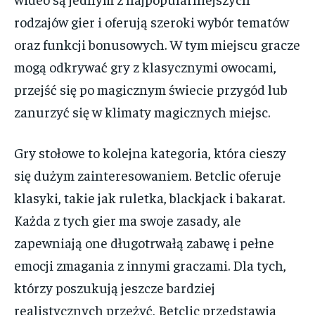
rodzajów gier i oferują szeroki wybór tematów
oraz funkcji bonusowych. W tym miejscu gracze
mogą odkrywać gry z klasycznymi owocami,
przejść się po magicznym świecie przygód lub
zanurzyć się w klimaty magicznych miejsc.
Gry stołowe to kolejna kategoria, która cieszy
się dużym zainteresowaniem. Betclic oferuje
klasyki, takie jak ruletka, blackjack i bakarat.
Każda z tych gier ma swoje zasady, ale
zapewniają one długotrwałą zabawę i pełne
emocji zmagania z innymi graczami. Dla tych,
którzy poszukują jeszcze bardziej
realistycznych przeżyć, Betclic przedstawia