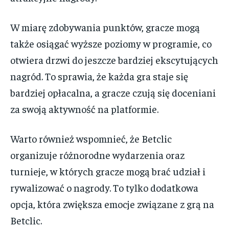
W miarę zdobywania punktów, gracze mogą
także osiągać wyższe poziomy w programie, co
otwiera drzwi do jeszcze bardziej ekscytujących
nagród. To sprawia, że każda gra staje się
bardziej opłacalna, a gracze czują się doceniani
za swoją aktywność na platformie.
Warto również wspomnieć, że Betclic
organizuje różnorodne wydarzenia oraz
turnieje, w których gracze mogą brać udział i
rywalizować o nagrody. To tylko dodatkowa
opcja, która zwiększa emocje związane z grą na
Betclic.