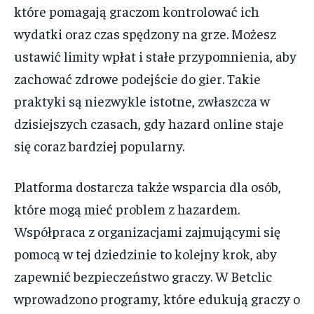
które pomagają graczom kontrolować ich
wydatki oraz czas spędzony na grze. Możesz
ustawić limity wpłat i stałe przypomnienia, aby
zachować zdrowe podejście do gier. Takie
praktyki są niezwykle istotne, zwłaszcza w
dzisiejszych czasach, gdy hazard online staje
się coraz bardziej popularny.
Platforma dostarcza także wsparcia dla osób,
które mogą mieć problem z hazardem.
Współpraca z organizacjami zajmującymi się
pomocą w tej dziedzinie to kolejny krok, aby
zapewnić bezpieczeństwo graczy. W Betclic
wprowadzono programy, które edukują graczy o