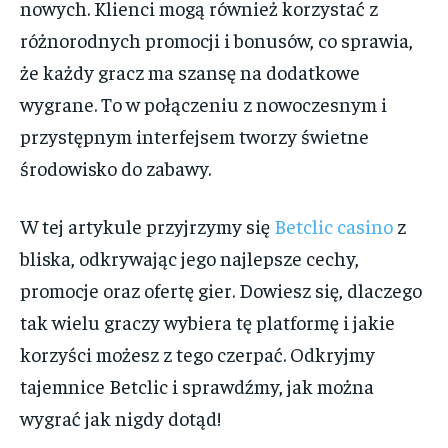
nowych. Klienci mogą również korzystać z
różnorodnych promocji i bonusów, co sprawia,
że każdy gracz ma szansę na dodatkowe
wygrane. To w połączeniu z nowoczesnym i
przystępnym interfejsem tworzy świetne
środowisko do zabawy.
W tej artykule przyjrzymy się
Betclic casino
z
bliska, odkrywając jego najlepsze cechy,
promocje oraz ofertę gier. Dowiesz się, dlaczego
tak wielu graczy wybiera tę platformę i jakie
korzyści możesz z tego czerpać. Odkryjmy
tajemnice Betclic i sprawdźmy, jak można
wygrać jak nigdy dotąd!