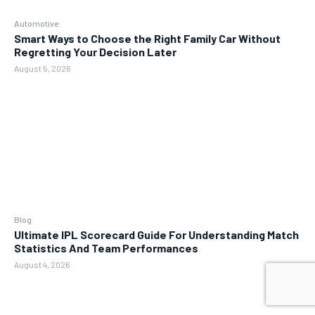
Automotive
Smart Ways to Choose the Right Family Car Without
Regretting Your Decision Later
August 5, 2026
Blog
Ultimate IPL Scorecard Guide For Understanding Match
Statistics And Team Performances
August 4, 2026