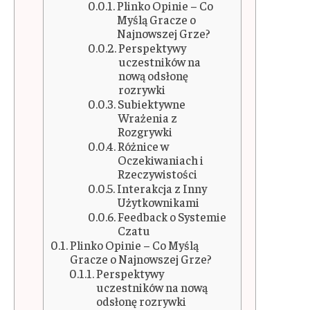
Plinko Opinie – Co
Myślą Gracze o
Najnowszej Grze?
Perspektywy
uczestników na
nową odsłonę
rozrywki
Subiektywne
Wrażenia z
Rozgrywki
Różnice w
Oczekiwaniach i
Rzeczywistości
Interakcja z Inny
Użytkownikami
Feedback o Systemie
Czatu
Plinko Opinie – Co Myślą
Gracze o Najnowszej Grze?
Perspektywy
uczestników na nową
odsłonę rozrywki