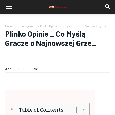
Home
Uncategorized
Plinko Opinie _ Co Myślą Gracze o Najnowszej Grze_
Plinko Opinie _ Co Myślą
Gracze o Najnowszej Grze_
April 15, 2025
289
Table of Contents