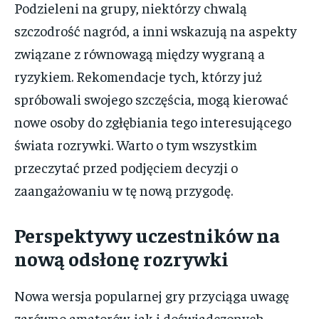
Podzieleni na grupy, niektórzy chwalą
szczodrość nagród, a inni wskazują na aspekty
związane z równowagą między wygraną a
ryzykiem. Rekomendacje tych, którzy już
spróbowali swojego szczęścia, mogą kierować
nowe osoby do zgłębiania tego interesującego
świata rozrywki. Warto o tym wszystkim
przeczytać przed podjęciem decyzji o
zaangażowaniu w tę nową przygodę.
Perspektywy uczestników na
nową odsłonę rozrywki
Nowa wersja popularnej gry przyciąga uwagę
zarówno amatorów, jak i doświadczonych