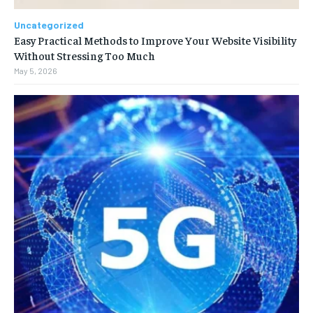
Uncategorized
Easy Practical Methods to Improve Your Website Visibility
Without Stressing Too Much
May 5, 2026