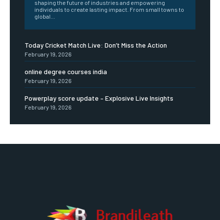
shaping the future of industries and empowering
individuals to create lasting impact. From small towns to
global...
Today Cricket Match Live: Don’t Miss the Action
February 19, 2026
online degree courses india
February 19, 2026
Powerplay score update – Explosive Live Insights
February 19, 2026