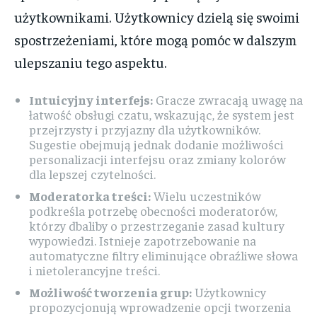
użytkownikami. Użytkownicy dzielą się swoimi
spostrzeżeniami, które mogą pomóc w dalszym
ulepszaniu tego aspektu.
Intuicyjny interfejs:
Gracze zwracają uwagę na
łatwość obsługi czatu, wskazując, że system jest
przejrzysty i przyjazny dla użytkowników.
Sugestie obejmują jednak dodanie możliwości
personalizacji interfejsu oraz zmiany kolorów
dla lepszej czytelności.
Moderatorka treści:
Wielu uczestników
podkreśla potrzebę obecności moderatorów,
którzy dbaliby o przestrzeganie zasad kultury
wypowiedzi. Istnieje zapotrzebowanie na
automatyczne filtry eliminujące obraźliwe słowa
i nietolerancyjne treści.
Możliwość tworzenia grup:
Użytkownicy
propozycjonują wprowadzenie opcji tworzenia