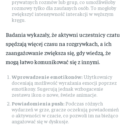
prywatnych rozmów lub grup, co umożliwiłoby
rozmowy tylko dla zaufanych osób. To mogłoby
zwiększyć intensywność interakcji w węższym
kręgu.
Badania wykazały, że aktywni uczestnicy czatu
spędzają więcej czasu na rozgrywkach, a ich
zaangażowanie zwiększa się, gdy wiedzą, że
mogą łatwo komunikować się z innymi.
Wprowadzenie emotikonów:
Użytkownicy
doceniają możliwość wyrażania emocji poprzez
emotikony. Sugerują jednak wzbogacenie
zestawu ikon o nowe, świeże animacje.
Powiadomienia push:
Podczas różnych
wydarzeń w grze, gracze oczekują powiadomień
o aktywności w czacie, co pozwoli im na bieżąco
angażować się w dyskusje.