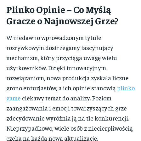
Plinko Opinie – Co Myślą
Gracze o Najnowszej Grze?
W niedawno wprowadzonym tytule
rozrywkowym dostrzegamy fascynujący
mechanizm, który przyciąga uwagę wielu
użytkowników. Dzięki innowacyjnym
rozwiązaniom, nowa produkcja zyskała liczne
grono entuzjastów, a ich opinie stanowią
plinko
game
ciekawy temat do analizy. Poziom
zaangażowania i emocji towarzyszących grze
zdecydowanie wyróżnia ją na tle konkurencji.
Nieprzypadkowo, wiele osób z niecierpliwością
czeka na każdą nową aktualizację.