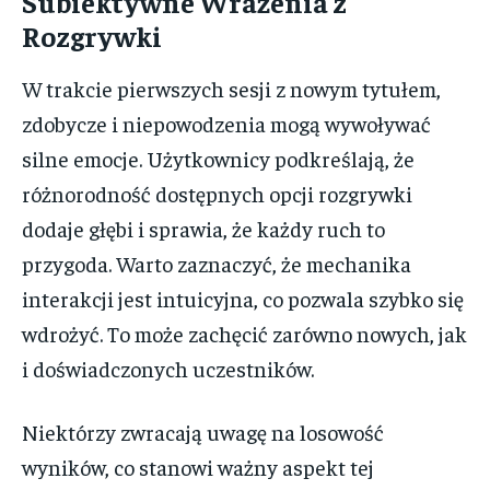
Subiektywne Wrażenia z
Rozgrywki
W trakcie pierwszych sesji z nowym tytułem,
zdobycze i niepowodzenia mogą wywoływać
silne emocje. Użytkownicy podkreślają, że
różnorodność dostępnych opcji rozgrywki
dodaje głębi i sprawia, że każdy ruch to
przygoda. Warto zaznaczyć, że mechanika
interakcji jest intuicyjna, co pozwala szybko się
wdrożyć. To może zachęcić zarówno nowych, jak
i doświadczonych uczestników.
Niektórzy zwracają uwagę na losowość
wyników, co stanowi ważny aspekt tej