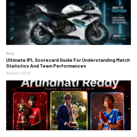
Blog
Ultimate IPL Scorecard Guide For Understanding Match
Statistics And Team Performances
August 4, 2026