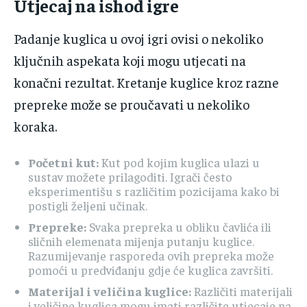
Utjecaj na ishod igre
Padanje kuglica u ovoj igri ovisi o nekoliko
ključnih aspekata koji mogu utjecati na
konačni rezultat. Kretanje kuglice kroz razne
prepreke može se proučavati u nekoliko
koraka.
Početni kut:
Kut pod kojim kuglica ulazi u
sustav možete prilagoditi. Igrači često
eksperimentišu s različitim pozicijama kako bi
postigli željeni učinak.
Prepreke:
Svaka prepreka u obliku čavlića ili
sličnih elemenata mijenja putanju kuglice.
Razumijevanje rasporeda ovih prepreka može
pomoći u predviđanju gdje će kuglica završiti.
Materijal i veličina kuglice:
Različiti materijali
i veličine kuglica mogu imati različite utjecaje na