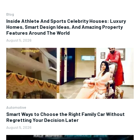
Blog
Inside Athlete And Sports Celebrity Houses: Luxury
Homes, Smart Design Ideas, And Amazing Property
Features Around The World
August 5, 2026
Automotive
Smart Ways to Choose the Right Family Car Without
Regretting Your Decision Later
August 5, 2026