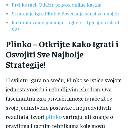
Prvi koraci: Odabir pravog online kasina
Strategije igre Plinko: Povećanje šansi za uspjeh
Razumijevanje padanja kuglica: Utjecaj na ishod
igre
Plinko – Otkrijte Kako Igrati i
Osvojiti Sve Najbolje
Strategije!
U svijetu igara na sreću, Plinko se ističe svojom
jednostavnošću i uzbudljivim ishodom. Ova
fascinantna igra privlači mnoge igrače zbog
svoje jedinstvene postavke i nepredvidivih
rezultata. Izvori
plinko
variraju, ali znanje o
pravilima i raznim tehnikama koje mogu