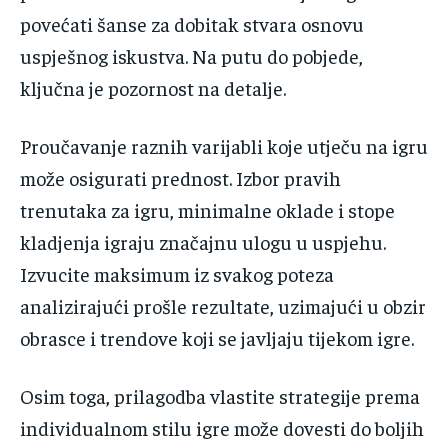
povećati šanse za dobitak stvara osnovu
uspješnog iskustva. Na putu do pobjede,
ključna je pozornost na detalje.
Proučavanje raznih varijabli koje utječu na igru
može osigurati prednost. Izbor pravih
trenutaka za igru, minimalne oklade i stope
kladjenja igraju značajnu ulogu u uspjehu.
Izvucite maksimum iz svakog poteza
analizirajući prošle rezultate, uzimajući u obzir
obrasce i trendove koji se javljaju tijekom igre.
Osim toga, prilagodba vlastite strategije prema
individualnom stilu igre može dovesti do boljih