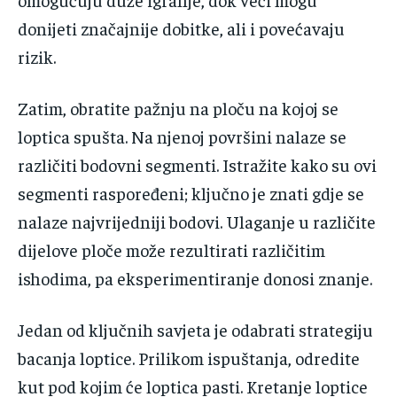
donijeti značajnije dobitke, ali i povećavaju
rizik.
Zatim, obratite pažnju na ploču na kojoj se
loptica spušta. Na njenoj površini nalaze se
različiti bodovni segmenti. Istražite kako su ovi
segmenti raspoređeni; ključno je znati gdje se
nalaze najvrijedniji bodovi. Ulaganje u različite
dijelove ploče može rezultirati različitim
ishodima, pa eksperimentiranje donosi znanje.
Jedan od ključnih savjeta je odabrati strategiju
bacanja loptice. Prilikom ispuštanja, odredite
kut pod kojim će loptica pasti. Kretanje loptice