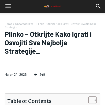
Home
Uncategorized
Plinko - Otkrijte Kako Igrati i Osvojiti Sve Najbolje
Strategije_
Plinko – Otkrijte Kako Igrati i
Osvojiti Sve Najbolje
Strategije_
March 24, 2025
249
Table of Contents