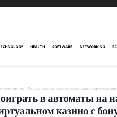
TECHNOLOGY
HEALTH
SOFTWARE
NETWORKING
E
e
Uncategorized
Поиграть в автоматы на наличные в виртуальном казино с бонусами.
оиграть в автоматы на 
иртуальном казино с бон