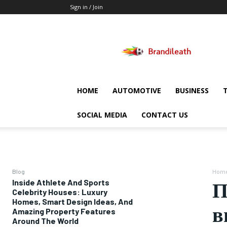
Sign in / Join
Brandileath
HOME
AUTOMOTIVE
BUSINESS
SOCIAL MEDIA
CONTACT US
Blog
Hom
Inside Athlete And Sports
П
Celebrity Houses: Luxury
Homes, Smart Design Ideas, And
в
Amazing Property Features
Around The World