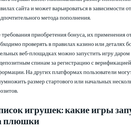
вилах сайта и может варьироваться в зависимости о
дпочтительного метода пополнения.
 требования приобретения бонуса, их применения 
бходимо проверять в правилах казино или деталях б
ельных веб-площадках можно запустить игру даром 
депозитным спинам за регистрацию с верификацией
ормации. На других платформах пользователи могу
умножить размер стартового или начальных нескол
озитов.
писок игрушек: какие игры зап
а плюшки