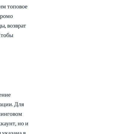
им топовое
промо
ы, возврат
Чтобы
ение
рации. Для
линговом
каунт, но и
 указана в