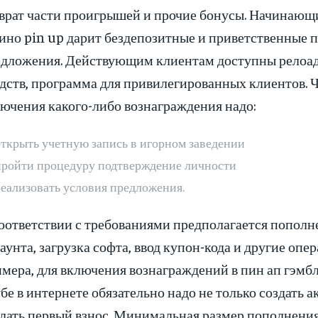
врат части проигрышей и прочие бонусы. Начинающ
ино pin up дарит бездепозитные и приветственные 
дложения. Действующим клиентам доступны релоад
дств, программа для привилегированных клиентов. 
ючения какого-либо вознаграждения надо:
открыть учетную запись в игорном заведении
пройти процедуру подтверждение личности
реализовать условия предложения.
оответствии с требованиями предполагается пополн
аунта, загрузка софта, ввод купон-кода и другие опе
мера, для включения вознаграждений в пин ап гэмб
бе в интернете обязательно надо не только создать ак
лать первый взнос. Минимальная размер пополнения