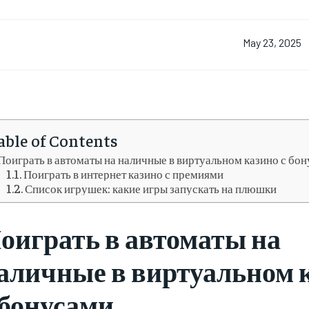
May 23, 2025
able of Contents
Поиграть в автоматы на наличные в виртуальном казино с бон
Поиграть в интернет казино с премиями
Список игрушек: какие игры запускать на плюшки
оиграть в автоматы на
аличные в виртуальном 
 бонусами.