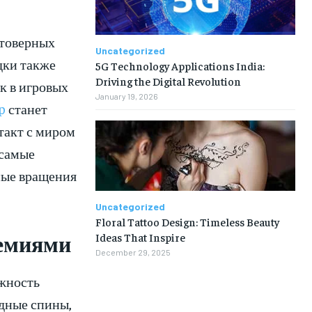
стоверных
Uncategorized
дки также
5G Technology Applications India:
Driving the Digital Revolution
к в игровых
January 19, 2026
p
станет
такт с миром
 самые
ные вращения
Uncategorized
Floral Tattoo Design: Timeless Beauty
ремиями
Ideas That Inspire
December 29, 2025
жность
дные спины,