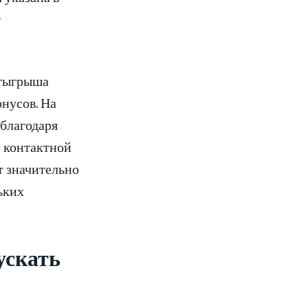
т
отыгрыша
онусов. На
благодаря
 контактной
т значительно
ьких
ускать