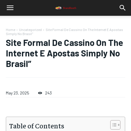
Home
Uncategorized
Site Formal De Cassino On The Internet E Apostas
Simply No Brasil"
Site Formal De Cassino On The
Internet E Apostas Simply No
Brasil”
May 23, 2025
243
Table of Contents