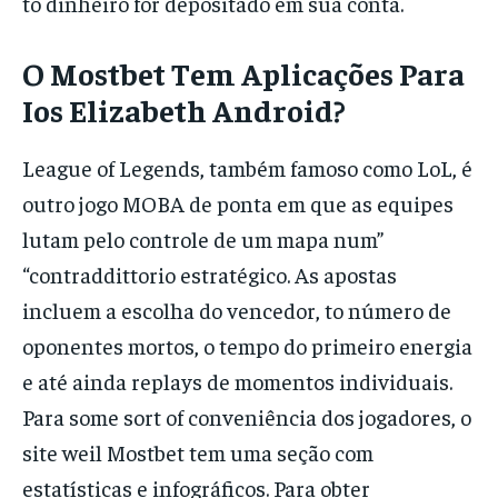
to dinheiro for depositado em sua conta.
O Mostbet Tem Aplicações Para
Ios Elizabeth Android?
League of Legends, também famoso como LoL, é
outro jogo MOBA de ponta em que as equipes
lutam pelo controle de um mapa num”
“contraddittorio estratégico. As apostas
incluem a escolha do vencedor, to número de
oponentes mortos, o tempo do primeiro energia
e até ainda replays de momentos individuais.
Para some sort of conveniência dos jogadores, o
site weil Mostbet tem uma seção com
estatísticas e infográficos. Para obter