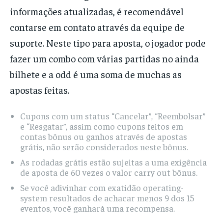
informações atualizadas, é recomendável
contarse em contato através da equipe de
suporte. Neste tipo para aposta, o jogador pode
fazer um combo com várias partidas no ainda
bilhete e a odd é uma soma de muchas as
apostas feitas.
Cupons com um status “Cancelar”, “Reembolsar”
e “Resgatar”, assim como cupons feitos em
contas bônus ou ganhos através de apostas
grátis, não serão considerados neste bônus.
As rodadas grátis estão sujeitas a uma exigência
de aposta de 60 vezes o valor carry out bônus.
Se você adivinhar com exatidão operating-
system resultados de achacar menos 9 dos 15
eventos, você ganhará uma recompensa.