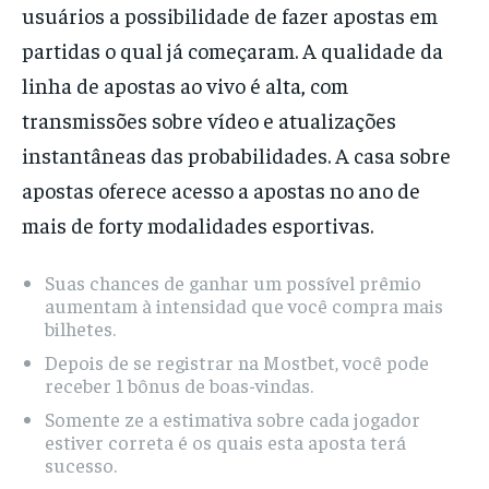
usuários a possibilidade de fazer apostas em
partidas o qual já começaram. A qualidade da
linha de apostas ao vivo é alta, com
transmissões sobre vídeo e atualizações
instantâneas das probabilidades. A casa sobre
apostas oferece acesso a apostas no ano de
mais de forty modalidades esportivas.
Suas chances de ganhar um possível prêmio
aumentam à intensidad que você compra mais
bilhetes.
Depois de se registrar na Mostbet, você pode
receber 1 bônus de boas-vindas.
Somente ze a estimativa sobre cada jogador
estiver correta é os quais esta aposta terá
sucesso.