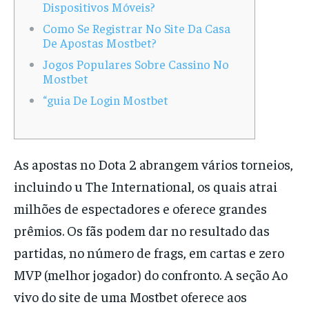
Dispositivos Móveis?
Como Se Registrar No Site Da Casa
De Apostas Mostbet?
Jogos Populares Sobre Cassino No
Mostbet
“guia De Login Mostbet
As apostas no Dota 2 abrangem vários torneios,
incluindo u The International, os quais atrai
milhões de espectadores e oferece grandes
prêmios. Os fãs podem dar no resultado das
partidas, no número de frags, em cartas e zero
MVP (melhor jogador) do confronto. A seção Ao
vivo do site de uma Mostbet oferece aos