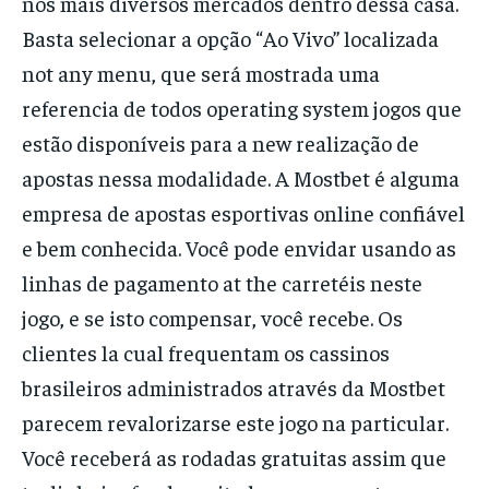
nos mais diversos mercados dentro dessa casa.
Basta selecionar a opção “Ao Vivo” localizada
not any menu, que será mostrada uma
referencia de todos operating system jogos que
estão disponíveis para a new realização de
apostas nessa modalidade. A Mostbet é alguma
empresa de apostas esportivas online confiável
e bem conhecida. Você pode envidar usando as
linhas de pagamento at the carretéis neste
jogo, e se isto compensar, você recebe. Os
clientes la cual frequentam os cassinos
brasileiros administrados através da Mostbet
parecem revalorizarse este jogo na particular.
Você receberá as rodadas gratuitas assim que