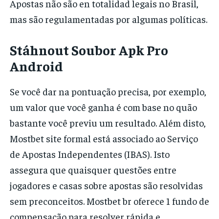
Apostas não são en totalidad legais no Brasil,
mas são regulamentadas por algumas políticas.
Stáhnout Soubor Apk Pro
Android
Se você dar na pontuação precisa, por exemplo,
um valor que você ganha é com base no quão
bastante você previu um resultado. Além disto,
Mostbet site formal está associado ao Serviço
de Apostas Independentes (IBAS). Isto
assegura que quaisquer questões entre
jogadores e casas sobre apostas são resolvidas
sem preconceitos. Mostbet br oferece 1 fundo de
compensação para resolver rápida e