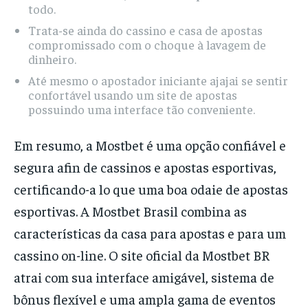
todo.
Trata-se ainda do cassino e casa de apostas
compromissado com o choque à lavagem de
dinheiro.
Até mesmo o apostador iniciante ajajai se sentir
confortável usando um site de apostas
possuindo uma interface tão conveniente.
Em resumo, a Mostbet é uma opção confiável e
segura afin de cassinos e apostas esportivas,
certificando-a lo que uma boa odaie de apostas
esportivas. A Mostbet Brasil combina as
características da casa para apostas e para um
cassino on-line. O site oficial da Mostbet BR
atrai com sua interface amigável, sistema de
bônus flexível e uma ampla gama de eventos