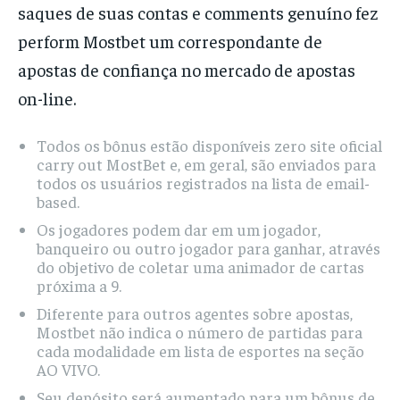
saques de suas contas e comments genuíno fez
perform Mostbet um correspondante de
apostas de confiança no mercado de apostas
on-line.
Todos os bônus estão disponíveis zero site oficial
carry out MostBet e, em geral, são enviados para
todos os usuários registrados na lista de email-
based.
Os jogadores podem dar em um jogador,
banqueiro ou outro jogador para ganhar, através
do objetivo de coletar uma animador de cartas
próxima a 9.
Diferente para outros agentes sobre apostas,
Mostbet não indica o número de partidas para
cada modalidade em lista de esportes na seção
AO VIVO.
Seu depósito será aumentado para um bônus de