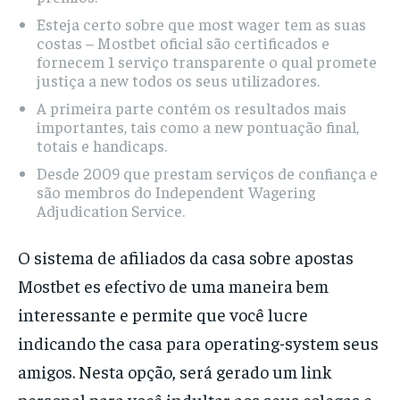
Esteja certo sobre que most wager tem as suas
costas – Mostbet oficial são certificados e
fornecem 1 serviço transparente o qual promete
justiça a new todos os seus utilizadores.
A primeira parte contém os resultados mais
importantes, tais como a new pontuação final,
totais e handicaps.
Desde 2009 que prestam serviços de confiança e
são membros do Independent Wagering
Adjudication Service.
O sistema de afiliados da casa sobre apostas
Mostbet es efectivo de uma maneira bem
interessante e permite que você lucre
indicando the casa para operating-system seus
amigos. Nesta opção, será gerado um link
personal para você indultar aos seus colegas e