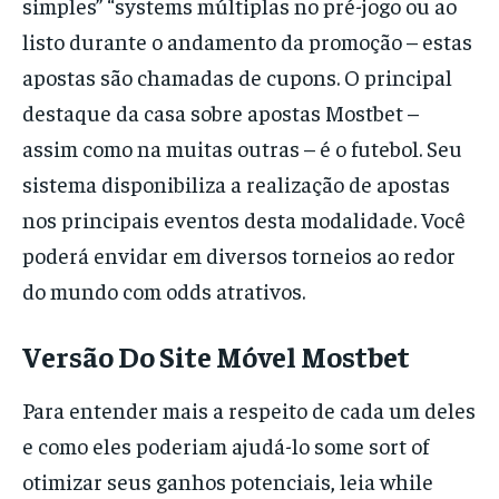
simples” “systems múltiplas no pré-jogo ou ao
listo durante o andamento da promoção – estas
apostas são chamadas de cupons. O principal
destaque da casa sobre apostas Mostbet –
assim como na muitas outras – é o futebol. Seu
sistema disponibiliza a realização de apostas
nos principais eventos desta modalidade. Você
poderá envidar em diversos torneios ao redor
do mundo com odds atrativos.
Versão Do Site Móvel Mostbet
Para entender mais a respeito de cada um deles
e como eles poderiam ajudá-lo some sort of
otimizar seus ganhos potenciais, leia while