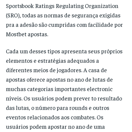
Sportsbook Ratings Regulating Organization
(SRO), todas as normas de segurança exigidas
pra a adesão são cumpridas com facilidade por
Mostbet apostas.
Cada um desses tipos apresenta seus próprios
elementos e estratégias adequados a
diferentes meios de jogadores. A casa de
apostas oferece apostas no ano de lutas de
muchas categorias importantes electronic
níveis. Os usuários podem prever to resultado
das lutas, o número para rounds e outros
eventos relacionados aos combates. Os
usuários podem apostar no ano de uma