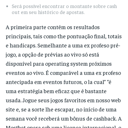
Será possível encontrar o montante sobre cash
out em seu histórico de apostas.
A primeira parte contém os resultados
principais, tais como the pontuação final, totais
e handicaps. Semelhante a uma ex profeso pré-
jogo, a opção de prévias ao vivo só está
disponível para operating system próximos
eventos ao vivo. É comparável a uma ex profeso
antecipada em eventos futuros, o la cual” “é
uma estratégia bem eficaz que é bastante
usada. Jogue seus jogos favoritos em nosso web
site e, se a sorte lhe escapar, no início de uma
semana você receberá um bônus de cashback. A
Mostbet opera sob uma licença internacional, o