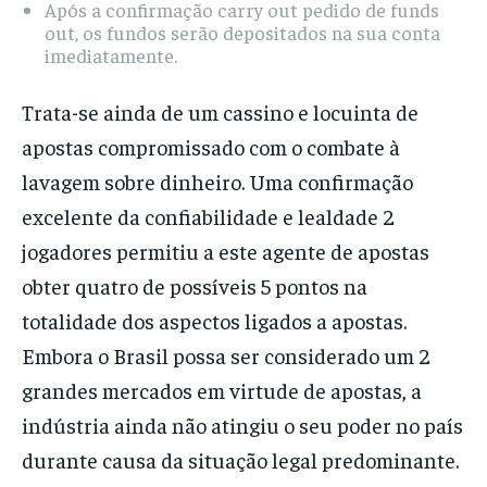
Após a confirmação carry out pedido de funds
out, os fundos serão depositados na sua conta
imediatamente.
Trata-se ainda de um cassino e locuinta de
apostas compromissado com o combate à
lavagem sobre dinheiro. Uma confirmação
excelente da confiabilidade e lealdade 2
jogadores permitiu a este agente de apostas
obter quatro de possíveis 5 pontos na
totalidade dos aspectos ligados a apostas.
Embora o Brasil possa ser considerado um 2
grandes mercados em virtude de apostas, a
indústria ainda não atingiu o seu poder no país
durante causa da situação legal predominante.