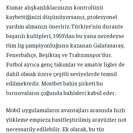
Kumar alışkanlıklarınızın kontrolünü
kaybettiğinizi düşünüyorsanız, profesyonel
yardım almanızı öneririz. Türkiye’nin durante
başarılı kulüpleri, 1959’dan bu yana neredeyse
tüm lig şampiyonluğunu kazanan Galatasaray,
Fenerbahçe, Beşiktaş ve Trabzonspor’dur.
Futbol ayrıca genç takımlar ve amatör ligler de
dahil olmak üzere çeşitli seviyelerde temsil
edilmektedir. Mostbet bahis şirketi bu
turnuvaların çoğunda bahisleri kabul eder.
Mobil uygulamaların avantajları arasında hızlı
yükleme empieza basitleştirilmiş arayüzler not
necessarily edilebilir. Ek olarak, bu tür