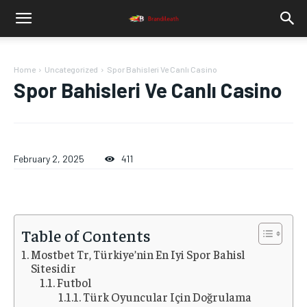
Home
Uncategorized
Spor Bahisleri Ve Canlı Casino
Spor Bahisleri Ve Canlı Casino
February 2, 2025
411
Table of Contents
Mostbet Tr, Türkiye’nin En Iyi Spor Bahisl
Sitesidir
Futbol
Türk Oyuncular Için Doğrulama