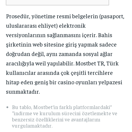
Prosedür, yönetime resmi belgelerin (pasaport,
uluslararası ehliyet) elektronik
versiyonlarının sağlanmasını içerir. Bahis
şirketinin web sitesine giriş yapmak sadece
doğrudan değil, aynı zamanda sosyal ağlar
aracılığıyla weil yapılabilir. Mostbet TR, Türk
kullanıcılar arasında çok çeşitli tercihlere
hitap eden geniş bir casino oyunları yelpazesi
sunmaktadır.
Bu tablo, Mostbet’in farklı platformlardaki”
“indirme ve kurulum sürecini özetlemekte ve
benzersiz özelliklerini ve avantajlarını
vurgulamaktadır.