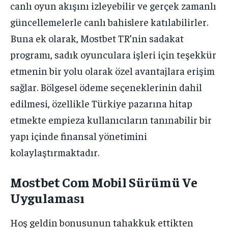
canlı oyun akışını izleyebilir ve gerçek zamanlı
güncellemelerle canlı bahislere katılabilirler.
Buna ek olarak, Mostbet TR’nin sadakat
programı, sadık oyunculara işleri için teşekkür
etmenin bir yolu olarak özel avantajlara erişim
sağlar. Bölgesel ödeme seçeneklerinin dahil
edilmesi, özellikle Türkiye pazarına hitap
etmekte empieza kullanıcıların tanınabilir bir
yapı içinde finansal yönetimini
kolaylaştırmaktadır.
Mostbet Com Mobil Sürümü Ve
Uygulaması
Hoş geldin bonusunun tahakkuk ettikten