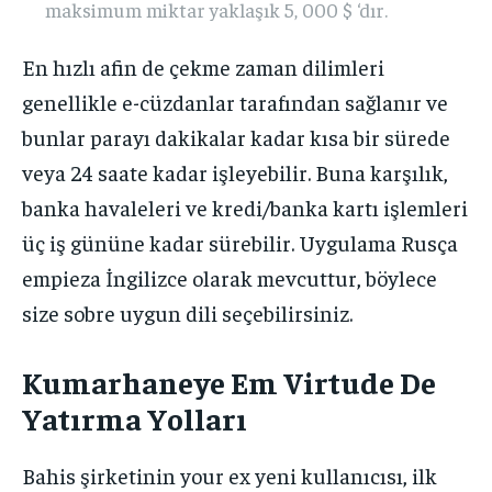
maksimum miktar yaklaşık 5, 000 $ ‘dır.
En hızlı afin de çekme zaman dilimleri
genellikle e-cüzdanlar tarafından sağlanır ve
bunlar parayı dakikalar kadar kısa bir sürede
veya 24 saate kadar işleyebilir. Buna karşılık,
banka havaleleri ve kredi/banka kartı işlemleri
üç iş gününe kadar sürebilir. Uygulama Rusça
empieza İngilizce olarak mevcuttur, böylece
size sobre uygun dili seçebilirsiniz.
Kumarhaneye Em Virtude De
Yatırma Yolları
Bahis şirketinin your ex yeni kullanıcısı, ilk