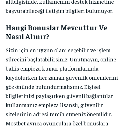
altbilgisinde, kullanıcının destek hizmetine
başvurabileceği iletişim bilgileri bulunuyor.
Hangi Bonuslar Mevcuttur Ve
Nasıl Alınır?
Sizin için en uygun olanı seçebilir ve işlem
sürecini başlatabilirsiniz. Unutmayın, online
bahis empieza kumar platformlarında
kaydolurken her zaman güvenlik önlemlerini
göz önünde bulundurmalısınız. Kişisel
bilgilerinizi paylaşırken güvenli bağlantılar
kullanmanız empieza lisanslı, güvenilir
sitelerinin adresi tercih etmeniz önemlidir.
Mostbet ayrıca oyunculara özel bonuslara