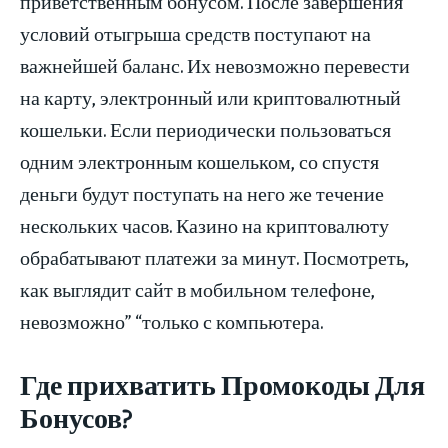
приветственным бонусом. После завершения
условий отыгрыша средств поступают на
важнейшей баланс. Их невозможно перевести
на карту, электронный или криптовалютный
кошельки. Если периодически пользоваться
одним электронным кошельком, со спустя
деньги будут поступать на него же течение
нескольких часов. Казино на криптовалюту
обрабатывают платежи за минут. Посмотреть,
как выглядит сайт в мобильном телефоне,
невозможно” “только с компьютера.
Где прихватить Промокоды Для
Бонусов?