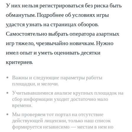
У них нельзя регистрироваться без риска быть
обманутым. Подробнее об условиях игры
удастся узнать на страницах обзоров.
Самостоятельно выбрать оператора азартных
игр тяжело, чрезвычайно новичкам. Нужно
имел опыт и уметь оценивать десятки
критериев.
Важны и следующие параметры работы
площадки, и мелочи.
Учитывавшимися анализе крупных площадок на
сбор информации уходит достаточно мало
времени.
Мы проверяем тот портал на отсутствие
действующей лицензии, только наш список
формируется независимо — местам в нем но