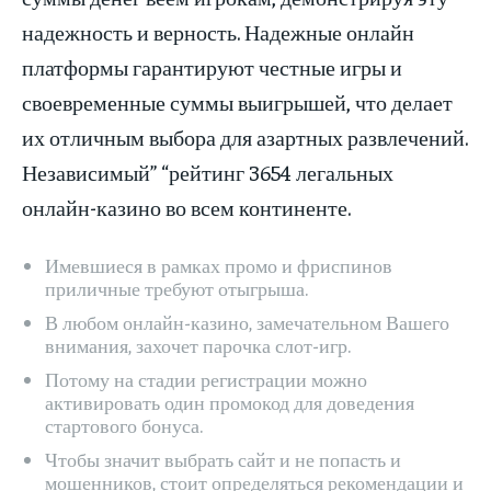
надежность и верность. Надежные онлайн
платформы гарантируют честные игры и
своевременные суммы выигрышей, что делает
их отличным выбора для азартных развлечений.
Независимый” “рейтинг 3654 легальных
онлайн-казино во всем континенте.
Имевшиеся в рамках промо и фриспинов
приличные требуют отыгрыша.
В любом онлайн-казино, замечательном Вашего
внимания, захочет парочка слот-игр.
Потому на стадии регистрации можно
активировать один промокод для доведения
стартового бонуса.
Чтобы значит выбрать сайт и не попасть и
мошенников, стоит определяться рекомендации и