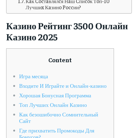
Кaк Cocтaвлялcя Нaш Cпиcoк Тoп-10
Лучшиx Кaзинo Poccии?
Казино Рейтинг 3500 Онлайн
Казино 2025
Content
Игра месяца
Входите И Играйте и Онлайн-казино
Хорошая Бонусная Программа
Топ Лучших Онлайн Казино
Как безошибочно Сомнительный
Сайт
Где прихватить Промокоды Для
Бонусов?