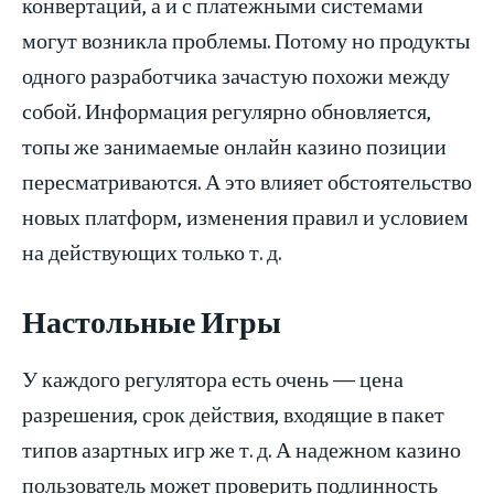
конвертаций, а и с платежными системами
могут возникла проблемы. Потому но продукты
одного разработчика зачастую похожи между
собой. Информация регулярно обновляется,
топы же занимаемые онлайн казино позиции
пересматриваются. А это влияет обстоятельство
новых платформ, изменения правил и условием
на действующих только т. д.
Настольные Игры
У каждого регулятора есть очень — цена
разрешения, срок действия, входящие в пакет
типов азартных игр же т. д. А надежном казино
пользователь может проверить подлинность