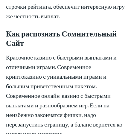
строчки рейтинга, обеспечит интересную игру
же честность выплат.
Как распознать Сомнительный
Сайт
Красочное казино с быстрыми выплатами и
отличными играми. Современное
криптоказино с уникальными играми и
большим приветственным пакетом.
Современное онлайн-казино с быстрыми
выплатами и разнообразием игр. Если на
неизбежно закончатся фишки, надо
перезапустить страницу, а баланс вернется ко
начальному значению.