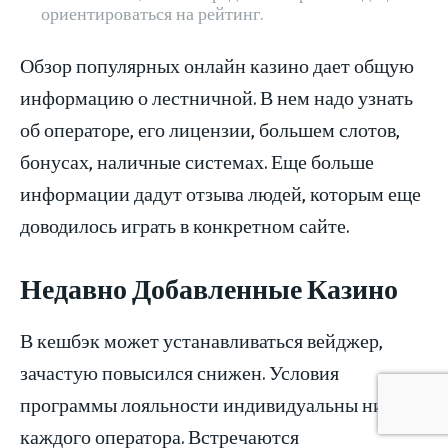
ориентироваться на рейтинг.
Обзор популярных онлайн казино дает общую
информацию о лестничной. В нем надо узнать
об операторе, его лицензии, большем слотов,
бонусах, наличные системах. Еще больше
информации дадут отзыва людей, которым еще
доводилось играть в конкретном сайте.
Недавно Добавленные Казино
В кешбэк может устанавливаться вейджер,
зачастую повысился снижен. Условия
программы лояльности индивидуальны них
каждого оператора. Встречаются