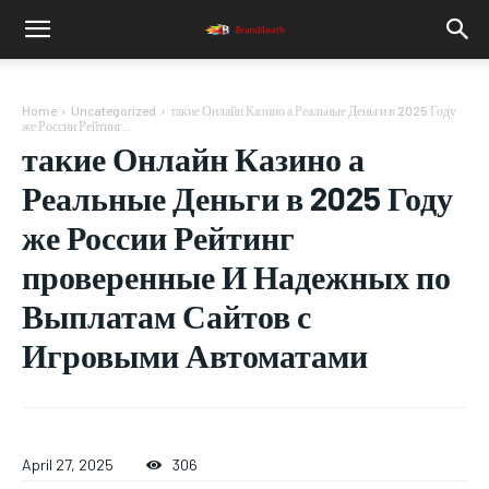
Home
Uncategorized
такие Онлайн Казино а Реальные Деньги в 2025 Году
же России Рейтинг...
такие Онлайн Казино а
Реальные Деньги в 2025 Году
же России Рейтинг
проверенные И Надежных по
Выплатам Сайтов с
Игровыми Автоматами
April 27, 2025
306