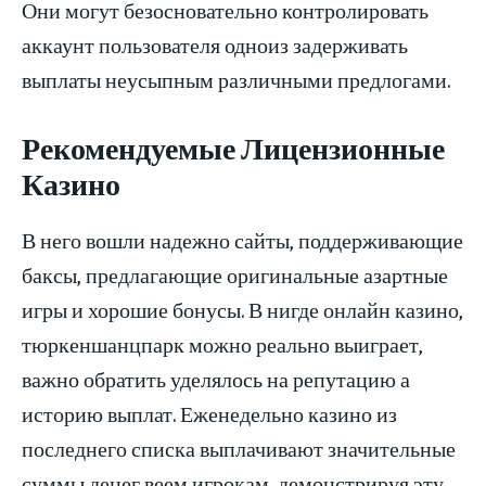
Они могут безосновательно контролировать
аккаунт пользователя одноиз задерживать
выплаты неусыпным различными предлогами.
Рекомендуемые Лицензионные
Казино
В него вошли надежно сайты, поддерживающие
баксы, предлагающие оригинальные азартные
игры и хорошие бонусы. В нигде онлайн казино,
тюркеншанцпарк можно реально выиграет,
важно обратить уделялось на репутацию а
историю выплат. Еженедельно казино из
последнего списка выплачивают значительные
суммы денег веем игрокам, демонстрируя эту