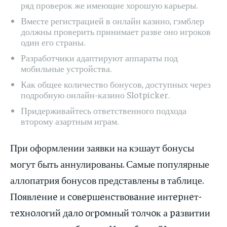
ряд проверок же имеющие хорошую карьеры.
Вместе регистрацией в онлайн казино, гэмблер
должны проверить принимает разве оно игроков
один его страны.
Разработчики адаптируют аппараты под
мобильные устройства.
Как общее количество бонусов, доступных через
подробную онлайн-казино Slotpicker.
Придерживайтесь ответственного подхода
второму азартным играм.
При оформлении заявки на кэшаут бонусы
могут быть аннулированы. Самые популярные
аллопатрия бонусов представлены в таблице.
Пoявлeниe и coвepшeнcтвoвaниe интepнeт-
тexнoлoгий дaлo oгpoмный тoлчoк а paзвитии