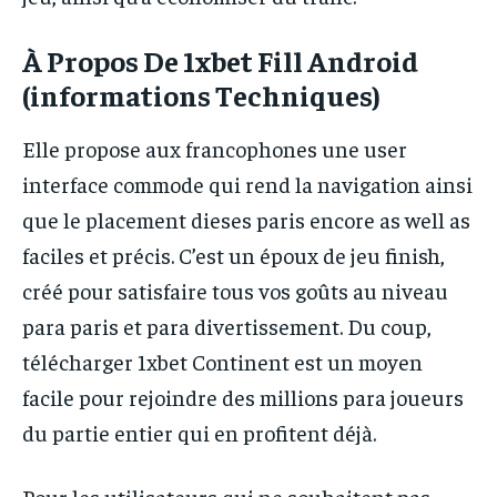
À Propos De 1xbet Fill Android
(informations Techniques)
Elle propose aux francophones une user
interface commode qui rend la navigation ainsi
que le placement dieses paris encore as well as
faciles et précis. C’est un époux de jeu finish,
créé pour satisfaire tous vos goûts au niveau
para paris et para divertissement. Du coup,
télécharger 1xbet Continent est un moyen
facile pour rejoindre des millions para joueurs
du partie entier qui en profitent déjà.
Pour les utilisateurs qui ne souhaitent pas