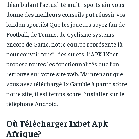
déambulant l’actualité multi-sports ain vous
donne des meilleurs conseils put réussir vos
london sportifs! Que les joueurs soyez fan de
Football, de Tennis, de Cyclisme systems
encore de Game, notre équipe représente là
pour couvrir tous” “des sujets. L’APK 1Xbet
propose toutes les fonctionnalités que l’on
retrouve sur votre site web. Maintenant que
vous avez téléchargé 1x Gamble à partir sobre
notre site, il est temps sobre l’installer sur le
téléphone Android.
Où Télécharger 1xbet Apk
Afrique?