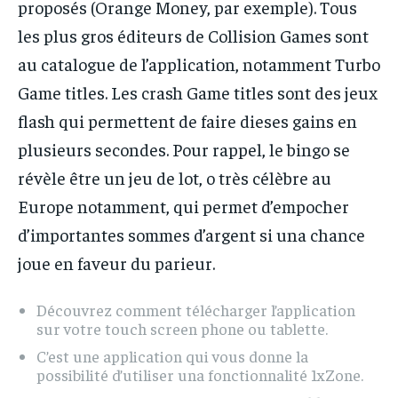
proposés (Orange Money, par exemple). Tous
les plus gros éditeurs de Collision Games sont
au catalogue de l’application, notamment Turbo
Game titles. Les crash Game titles sont des jeux
flash qui permettent de faire dieses gains en
plusieurs secondes. Pour rappel, le bingo se
révèle être un jeu de lot, o très célèbre au
Europe notamment, qui permet d’empocher
d’importantes sommes d’argent si una chance
joue en faveur du parieur.
Découvrez comment télécharger l’application
sur votre touch screen phone ou tablette.
C’est une application qui vous donne la
possibilité d’utiliser una fonctionnalité 1xZone.