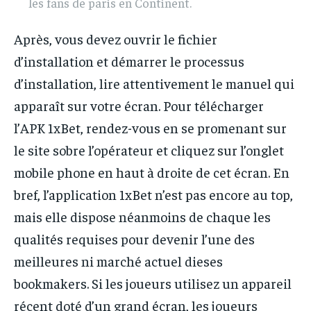
les fans de paris en Continent.
Après, vous devez ouvrir le fichier
d’installation et démarrer le processus
d’installation, lire attentivement le manuel qui
apparaît sur votre écran. Pour télécharger
l’APK 1xBet, rendez-vous en se promenant sur
le site sobre l’opérateur et cliquez sur l’onglet
mobile phone en haut à droite de cet écran. En
bref, l’application 1xBet n’est pas encore au top,
mais elle dispose néanmoins de chaque les
qualités requises pour devenir l’une des
meilleures ni marché actuel dieses
bookmakers. Si les joueurs utilisez un appareil
récent doté d’un grand écran, les joueurs