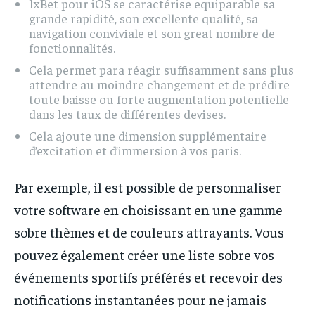
1xBet pour iOS se caractérise equiparable sa
grande rapidité, son excellente qualité, sa
navigation conviviale et son great nombre de
fonctionnalités.
Cela permet para réagir suffisamment sans plus
attendre au moindre changement et de prédire
toute baisse ou forte augmentation potentielle
dans les taux de différentes devises.
Cela ajoute une dimension supplémentaire
d’excitation et d’immersion à vos paris.
Par exemple, il est possible de personnaliser
votre software en choisissant en une gamme
sobre thèmes et de couleurs attrayants. Vous
pouvez également créer une liste sobre vos
événements sportifs préférés et recevoir des
notifications instantanées pour ne jamais