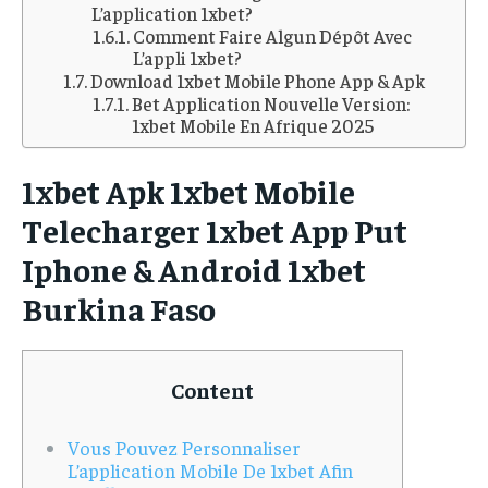
L’application 1xbet?
Comment Faire Algun Dépôt Avec
L’appli 1xbet?
Download 1xbet Mobile Phone App & Apk
Bet Application Nouvelle Version:
1xbet Mobile En Afrique 2025
1xbet Apk 1xbet Mobile
Telecharger 1xbet App Put
Iphone & Android 1xbet
Burkina Faso
Content
Vous Pouvez Personnaliser
L’application Mobile De 1xbet Afin