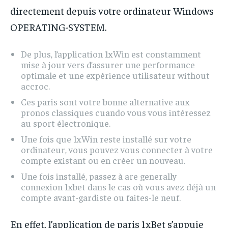
directement depuis votre ordinateur Windows
OPERATING-SYSTEM.
De plus, l’application 1xWin est constamment
mise à jour vers d’assurer une performance
optimale et une expérience utilisateur without
accroc.
Ces paris sont votre bonne alternative aux
pronos classiques cuando vous vous intéressez
au sport électronique.
Une fois que 1xWin reste installé sur votre
ordinateur, vous pouvez vous connecter à votre
compte existant ou en créer un nouveau.
Une fois installé, passez à are generally
connexion 1xbet dans le cas où vous avez déjà un
compte avant-gardiste ou faites-le neuf.
En effet, l’application de paris 1xBet s’appuie