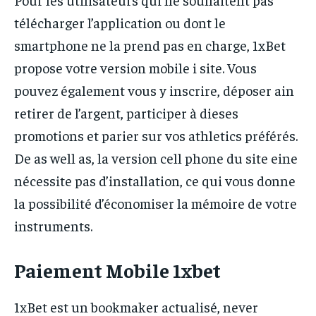
télécharger l’application ou dont le
smartphone ne la prend pas en charge, 1xBet
propose votre version mobile i site. Vous
pouvez également vous y inscrire, déposer ain
retirer de l’argent, participer à dieses
promotions et parier sur vos athletics préférés.
De as well as, la version cell phone du site eine
nécessite pas d’installation, ce qui vous donne
la possibilité d’économiser la mémoire de votre
instruments.
Paiement Mobile 1xbet
1xBet est un bookmaker actualisé, never