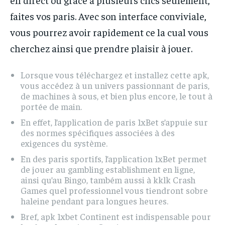
faites vos paris. Avec son interface conviviale,
vous pourrez avoir rapidement ce la cual vous
cherchez ainsi que prendre plaisir à jouer.
Lorsque vous téléchargez et installez cette apk,
vous accédez à un univers passionnant de paris,
de machines à sous, et bien plus encore, le tout à
portée de main.
En effet, l’application de paris 1xBet s’appuie sur
des normes spécifiques associées à des
exigences du système.
En des paris sportifs, l’application 1xBet permet
de jouer au gambling establishment en ligne,
ainsi qu’au Bingo, também aussi à kklk Crash
Games quel professionnel vous tiendront sobre
haleine pendant para longues heures.
Bref, apk 1xbet Continent est indispensable pour