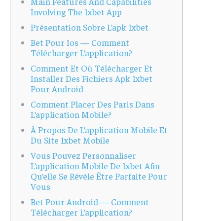
Main Features And Capabilities
Involving The 1xbet App
Présentation Sobre L’apk 1xbet
Bet Pour Ios — Comment
Télécharger L’application?
Comment Et Où Télécharger Et
Installer Des Fichiers Apk 1xbet
Pour Android
Comment Placer Des Paris Dans
L’application Mobile?
À Propos De L’application Mobile Et
Du Site 1xbet Mobile
Vous Pouvez Personnaliser
L’application Mobile De 1xbet Afin
Qu’elle Se Révèle Être Parfaite Pour
Vous
Bet Pour Android — Comment
Télécharger L’application?