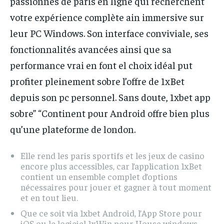
passionnés de paris en ligne qui recherchent
votre expérience complète ain immersive sur
leur PC Windows. Son interface conviviale, ses
fonctionnalités avancées ainsi que sa
performance vrai en font el choix idéal put
profiter pleinement sobre l’offre de 1xBet
depuis son pc personnel. Sans doute, 1xbet app
sobre” “Continent pour Android offre bien plus
qu’une plateforme de london.
Elle rend les paris sportifs et les jeux de casino
encore plus accessibles, car l’application 1xBet
contient un ensemble complet d’options
nécessaires pour jouer et gagner à tout moment
et en tout lieu.
Que ce soit via 1xbet Android, l’App Store pour
iOS ou le logiciel 1xWin pour House windows,