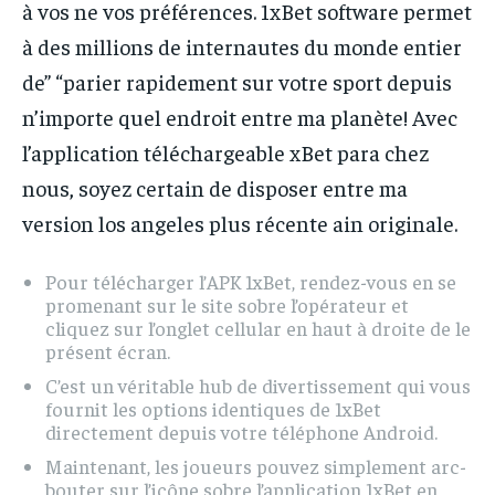
à vos ne vos préférences. 1xBet software permet
à des millions de internautes du monde entier
de” “parier rapidement sur votre sport depuis
n’importe quel endroit entre ma planète! Avec
l’application téléchargeable xBet para chez
nous, soyez certain de disposer entre ma
version los angeles plus récente ain originale.
Pour télécharger l’APK 1xBet, rendez-vous en se
promenant sur le site sobre l’opérateur et
cliquez sur l’onglet cellular en haut à droite de le
présent écran.
C’est un véritable hub de divertissement qui vous
fournit les options identiques de 1xBet
directement depuis votre téléphone Android.
Maintenant, les joueurs pouvez simplement arc-
bouter sur l’icône sobre l’application 1xBet en