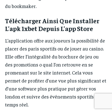
du bookmaker.
Télécharger Ainsi Que Installer
L’apk 1xbet Depuis L’app Store
L’application offre aux joueurs la possibilité de
placer des paris sportifs ou de jouer au casino.
Elle offer l’intégralité du brochure de jeu ou
des promotions o qual l’on retrouve en se
promenant sur le site internet. Cela vous
permet de profiter d’une vue plus significant et
d’une software plus pratique put gérer vos
london et suivre des événements sportifs sobre
temps réel.