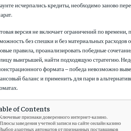
аунте исчерпались кредиты, необходимо заново пер
арат.
товая версия не включает ограничений по времени, 
можность без спешки и без материальных расходов 
овые правила, проанализировать победные сочетани
лицу выигрышей, найти подходящую стратегию. Нед
онстрационного формата – победа невозможно выве
ансовый баланс и применить для пари в альтернати
оматах.
able of Contents
Ключевые признаки доверенного интернет-казино.
Плюсы заведения учетной записи на сайте онлайн казино
Выбор азартных автоматов от признанных поставщиков