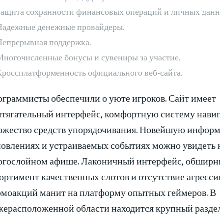
Защита сохранности финансовых операций и личных данн
Надежные денежные провайдеры.
Непрерывная поддержка.
Многочисленные бонусы и сувениры за участие.
Кроссплатформенность официального веб-сайта.
граммисты обеспечили о уюте игроков. Сайт имеет
тягательный интерфейс, комфортную систему нави
ожество средств упорядочивания. Новейшую инфор
овлениях и устраиваемых событиях можно увидеть 
огослойном афише. Лаконичный интерфейс, обшир
ортимент качественных слотов и отсутствие агресс
моакций манит на платформу опытных геймеров. В
ерасположенной области находится крупный раздел