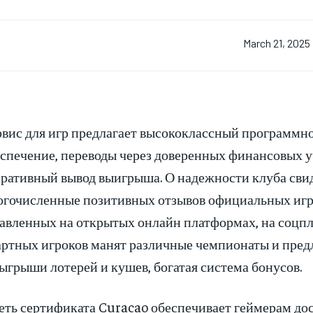
March 21, 2025
вис для игр предлагает высококлассный программн
спечение, переводы через доверенных финансовых 
ративный вывод выигрыша. О надежности клуба сви
гочисленные позитивных отзывов официальных игр
авленных на открытых онлайн платформах, на соцп
ртных игроков манят различные чемпионаты и пред
ыгрыши лотерей и кушев, богатая система бонусов.
ть сертификата Curacao обеспечивает геймерам дос