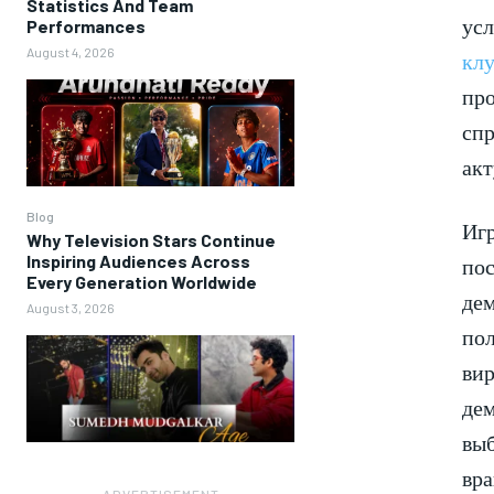
Statistics And Team
усл
Performances
August 4, 2026
кл
про
спр
акт
Blog
Игр
Why Television Stars Continue
Inspiring Audiences Across
пос
Every Generation Worldwide
дем
August 3, 2026
пол
вир
дем
выб
вра