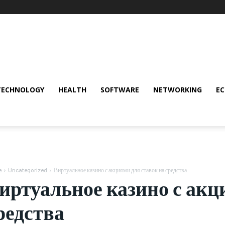
TECHNOLOGY
HEALTH
SOFTWARE
NETWORKING
E
e
Uncategorized
Виртуальное казино с акциями для ставок на средства
иртуальное казино с акц
редства