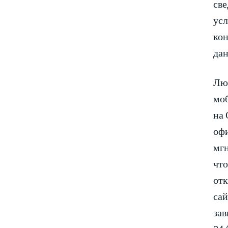
све
усл
кон
да
Люб
мо
на 
офи
мгн
что
отк
сай
зав