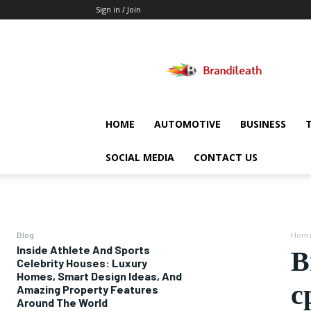
Sign in / Join
Brandileath
HOME
AUTOMOTIVE
BUSINESS
SOCIAL MEDIA
CONTACT US
Blog
Hom
Inside Athlete And Sports
В
Celebrity Houses: Luxury
Homes, Smart Design Ideas, And
с
Amazing Property Features
Around The World