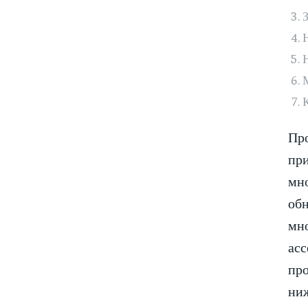
Про
при
мн
обн
мн
асс
про
ниж