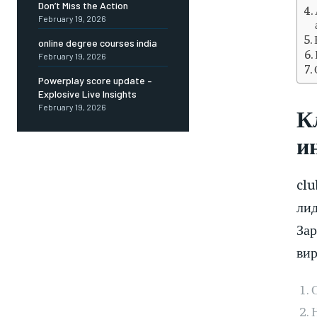
Don’t Miss the Action
February 19, 2026
online degree courses india
February 19, 2026
Powerplay score update –
Explosive Live Insights
February 19, 2026
К
и
clu
лид
За
вир