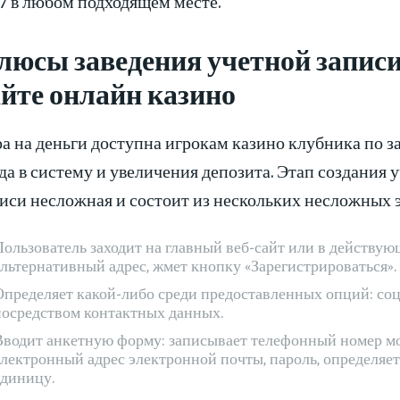
7 в любом подходящем месте.
люсы заведения учетной записи
айте онлайн казино
а на деньги доступна игрокам казино клубника по 
да в систему и увеличения депозита. Этап создания 
иси несложная и состоит из нескольких несложных э
Пользователь заходит на главный веб-сайт или в действую
льтернативный адрес, жмет кнопку «Зарегистрироваться».
Определяет какой-либо среди предоставленных опций: соц
посредством контактных данных.
Вводит анкетную форму: записывает телефонный номер м
электронный адрес электронной почты, пароль, определяе
единицу.