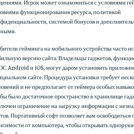
дениями. Игрок может ознакомиться с условиями ге
овиями функционирования ресурса, политикой
фиденциальности, системой бонусов и дополнител
нными.
ители гейминга на мобильного устройства часто и
бильную версию сайта. Владельцы гаджетов, функ
ОС Android и iOS, могут даром установить приложен
циальном сайте. Процедура установки требует неск
овений и не предполагает от геймера особых навыков
бы было достаточное пространство в хранилище гад
лючен ограничение на загрузку информации с незн
тов. Портативный софт позволяет вам освободиться 
исимости от компьютера, чтобы открывать одноруки