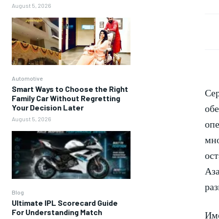
August 5, 2026
Automotive
Smart Ways to Choose the Right
Сер
Family Car Without Regretting
обе
Your Decision Later
August 5, 2026
опе
мно
ост
Аза
раз
Blog
Ultimate IPL Scorecard Guide
For Understanding Match
Име