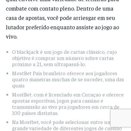
combate com contato pleno. Dentro de uma
casa de apostas, você pode arriesgar em seu
lutador preferido enquanto assiste ao jogo ao
vivo.
O blackjack é um jogo de cartas clássico, cujo
objetivo é comprar um número sobre cartas
próximo a 21, sem ultrapassá-lo.
MostBet País brasileiro oferece aos jogadores
quatro maneiras muchas de se suceder, uma das
quais
MostBet. com é licenciado em Curaçao e oferece
apostas esportivas, jogos para cassino e
transmissão ao vivo pra jogadores em cerca de
100 países distintas.
Na Mostbet, você pode selecionar entre uma
grande variedade de diferentes jogos de cassino