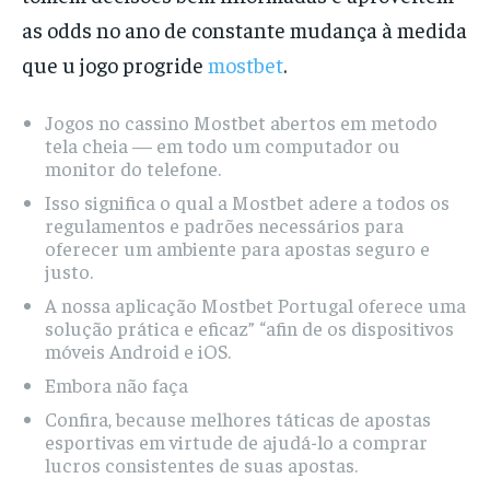
as odds no ano de constante mudança à medida
que u jogo progride
mostbet
.
Jogos no cassino Mostbet abertos em metodo
tela cheia — em todo um computador ou
monitor do telefone.
Isso significa o qual a Mostbet adere a todos os
regulamentos e padrões necessários para
oferecer um ambiente para apostas seguro e
justo.
A nossa aplicação Mostbet Portugal oferece uma
solução prática e eficaz” “afin de os dispositivos
móveis Android e iOS.
Embora não faça
Confira, because melhores táticas de apostas
esportivas em virtude de ajudá-lo a comprar
lucros consistentes de suas apostas.