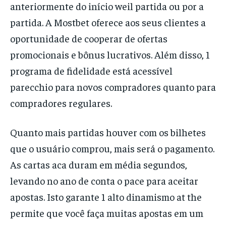
anteriormente do início weil partida ou por a
partida. A Mostbet oferece aos seus clientes a
oportunidade de cooperar de ofertas
promocionais e bônus lucrativos. Além disso, 1
programa de fidelidade está acessível
parecchio para novos compradores quanto para
compradores regulares.
Quanto mais partidas houver com os bilhetes
que o usuário comprou, mais será o pagamento.
As cartas aca duram em média segundos,
levando no ano de conta o pace para aceitar
apostas. Isto garante 1 alto dinamismo at the
permite que você faça muitas apostas em um