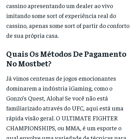
cassino apresentando um dealer ao vivo
imitando some sort of experiência real do
cassino, apenas some sort of partir do conforto
de sua própria casa.
Quais Os Métodos De Pagamento
No Mostbet?
Já vimos centenas de jogos emocionantes
dominarem a indústria iGaming, como o
Gonzo’s Quest, Aloha! Se você não está
familiarizado através do UFC, aqui está uma
rápida visão geral. O ULTIMATE FIGHTER
CHAMPIONSHIPS, ou MMA, é um esporte o
qual envolve uma variedade de técnicas para