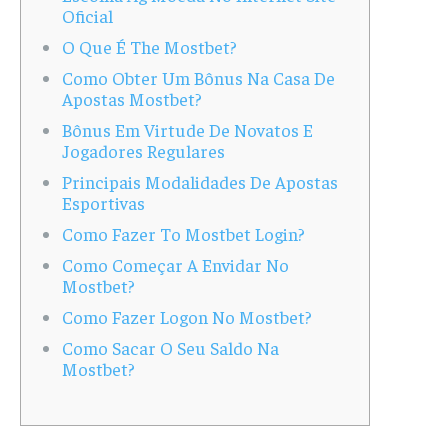
Oficial
O Que É The Mostbet?
Como Obter Um Bônus Na Casa De
Apostas Mostbet?
Bônus Em Virtude De Novatos E
Jogadores Regulares
Principais Modalidades De Apostas
Esportivas
Como Fazer To Mostbet Login?
Como Começar A Envidar No
Mostbet?
Como Fazer Logon No Mostbet?
Como Sacar O Seu Saldo Na
Mostbet?