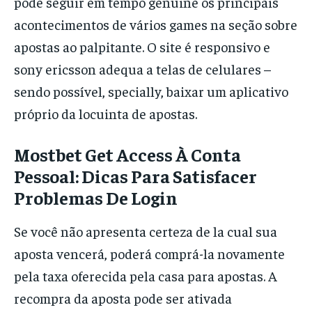
pode seguir em tempo genuine os principais
acontecimentos de vários games na seção sobre
apostas ao palpitante. O site é responsivo e
sony ericsson adequa a telas de celulares –
sendo possível, specially, baixar um aplicativo
próprio da locuinta de apostas.
Mostbet Get Access À Conta
Pessoal: Dicas Para Satisfacer
Problemas De Login
Se você não apresenta certeza de la cual sua
aposta vencerá, poderá comprá-la novamente
pela taxa oferecida pela casa para apostas. A
recompra da aposta pode ser ativada