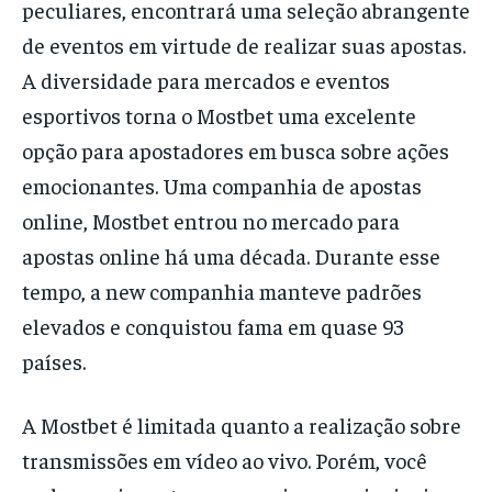
peculiares, encontrará uma seleção abrangente
de eventos em virtude de realizar suas apostas.
A diversidade para mercados e eventos
esportivos torna o Mostbet uma excelente
opção para apostadores em busca sobre ações
emocionantes. Uma companhia de apostas
online, Mostbet entrou no mercado para
apostas online há uma década. Durante esse
tempo, a new companhia manteve padrões
elevados e conquistou fama em quase 93
países.
A Mostbet é limitada quanto a realização sobre
transmissões em vídeo ao vivo. Porém, você