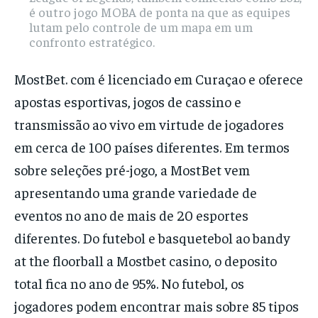
é outro jogo MOBA de ponta na que as equipes
lutam pelo controle de um mapa em um
confronto estratégico.
MostBet. com é licenciado em Curaçao e oferece
apostas esportivas, jogos de cassino e
transmissão ao vivo em virtude de jogadores
em cerca de 100 países diferentes. Em termos
sobre seleções pré-jogo, a MostBet vem
apresentando uma grande variedade de
eventos no ano de mais de 20 esportes
diferentes. Do futebol e basquetebol ao bandy
at the floorball a Mostbet casino, o deposito
total fica no ano de 95%. No futebol, os
jogadores podem encontrar mais sobre 85 tipos