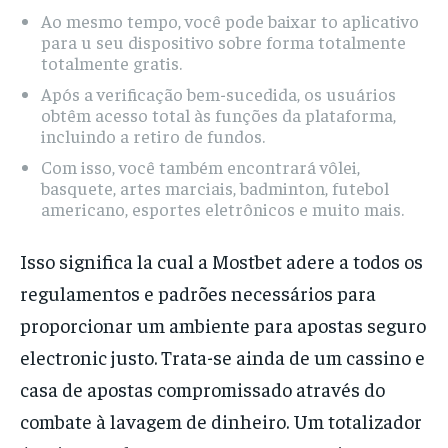
Ao mesmo tempo, você pode baixar to aplicativo
para u seu dispositivo sobre forma totalmente
totalmente gratis.
Após a verificação bem-sucedida, os usuários
obtêm acesso total às funções da plataforma,
incluindo a retiro de fundos.
Com isso, você também encontrará vôlei,
basquete, artes marciais, badminton, futebol
americano, esportes eletrônicos e muito mais.
Isso significa la cual a Mostbet adere a todos os
regulamentos e padrões necessários para
proporcionar um ambiente para apostas seguro
electronic justo. Trata-se ainda de um cassino e
casa de apostas compromissado através do
combate à lavagem de dinheiro. Um totalizador