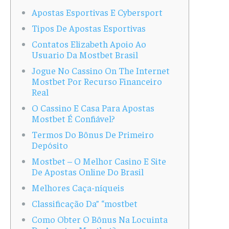
Apostas Esportivas E Cybersport
Tipos De Apostas Esportivas
Contatos Elizabeth Apoio Ao
Usuario Da Mostbet Brasil
Jogue No Cassino On The Internet
Mostbet Por Recurso Financeiro
Real
O Cassino E Casa Para Apostas
Mostbet É Confiável?
Termos Do Bônus De Primeiro
Depósito
Mostbet – O Melhor Casino E Site
De Apostas Online Do Brasil
Melhores Caça-níqueis
Classificação Da” “mostbet
Como Obter O Bônus Na Locuinta