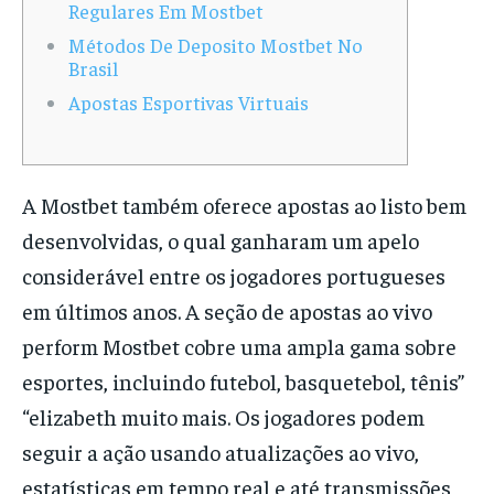
Regulares Em Mostbet
Métodos De Deposito Mostbet No
Brasil
Apostas Esportivas Virtuais
A Mostbet também oferece apostas ao listo bem
desenvolvidas, o qual ganharam um apelo
considerável entre os jogadores portugueses
em últimos anos. A seção de apostas ao vivo
perform Mostbet cobre uma ampla gama sobre
esportes, incluindo futebol, basquetebol, tênis”
“elizabeth muito mais. Os jogadores podem
seguir a ação usando atualizações ao vivo,
estatísticas em tempo real e até transmissões