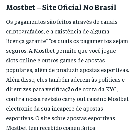
Mostbet – Site Oficial No Brasil
Os pagamentos são feitos através de canais
criptografados, e a existência de alguma
licença garante” “os quais os pagamentos sejam
seguros. A Mostbet permite que você jogue
slots online e outros games de apostas
populares, além de produzir apostas esportivas.
Além disso, eles também aderem às políticas e
diretrizes para verificação de conta da KYC,
confira nossa revisão carry out cassino Mostbet
electronic da sua incapere de apostas
esportivas. O site sobre apostas esportivas
Mostbet tem recebido comentários