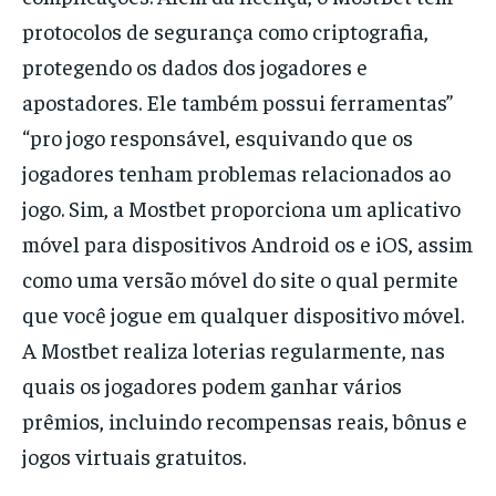
protocolos de segurança como criptografia,
protegendo os dados dos jogadores e
apostadores. Ele também possui ferramentas”
“pro jogo responsável, esquivando que os
jogadores tenham problemas relacionados ao
jogo. Sim, a Mostbet proporciona um aplicativo
móvel para dispositivos Android os e iOS, assim
como uma versão móvel do site o qual permite
que você jogue em qualquer dispositivo móvel.
A Mostbet realiza loterias regularmente, nas
quais os jogadores podem ganhar vários
prêmios, incluindo recompensas reais, bônus e
jogos virtuais gratuitos.