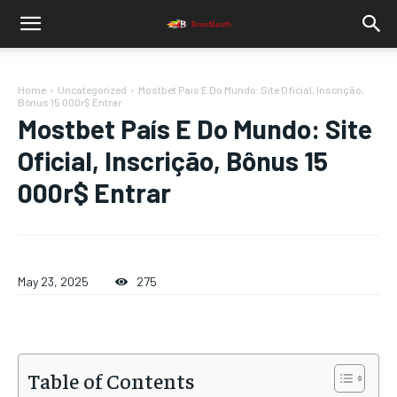
Home
Uncategorized
Mostbet País E Do Mundo: Site Oficial, Inscrição,
Bônus 15 000r$ Entrar
Mostbet País E Do Mundo: Site
Oficial, Inscrição, Bônus 15
000r$ Entrar
May 23, 2025
275
Table of Contents