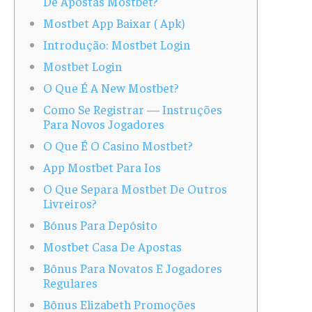
De Apostas Mostbet?
Mostbet App Baixar ( Apk)
Introdução: Mostbet Login
Mostbet Login
O Que É A New Mostbet?
Como Se Registrar — Instruções
Para Novos Jogadores
O Que É O Casino Mostbet?
App Mostbet Para Ios
O Que Separa Mostbet De Outros
Livreiros?
Bónus Para Depósito
Mostbet Casa De Apostas
Bônus Para Novatos E Jogadores
Regulares
Bônus Elizabeth Promoções