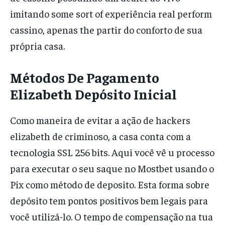
imitando some sort of experiência real perform
cassino, apenas the partir do conforto de sua
própria casa.
Métodos De Pagamento
Elizabeth Depósito Inicial
Como maneira de evitar a ação de hackers
elizabeth de criminoso, a casa conta com a
tecnologia SSL 256 bits. Aqui você vê u processo
para executar o seu saque no Mostbet usando o
Pix como método de deposito. Esta forma sobre
depósito tem pontos positivos bem legais para
você utilizá-lo. O tempo de compensação na tua