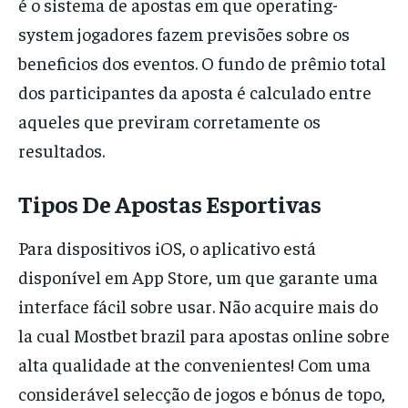
é o sistema de apostas em que operating-
system jogadores fazem previsões sobre os
beneficios dos eventos. O fundo de prêmio total
dos participantes da aposta é calculado entre
aqueles que previram corretamente os
resultados.
Tipos De Apostas Esportivas
Para dispositivos iOS, o aplicativo está
disponível em App Store, um que garante uma
interface fácil sobre usar. Não acquire mais do
la cual Mostbet brazil para apostas online sobre
alta qualidade at the convenientes! Com uma
considerável selecção de jogos e bónus de topo,