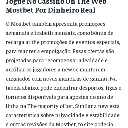
Jogue No Cassino On The Web
Mostbet Por Dinheiro Real
O Mostbet também apresenta promoções
semanais elizabeth mensais, como bônus de
recarga at the promoções de eventos especiais,
para manter a empolgação. Essas ofertas são
projetadas para recompensar a lealdade e
auxiliar os jogadores a new se manterem
engajados com novas maneiras de ganhar. Na
tabela abaixo, pode encontrar desportos, ligas e
torneios disponíveis para apostas no ano de
linha na The majority of bet. Similar a new esta
característica sobre privacidade e estabilidade
e outras revisões da Mostbet, to site poderia