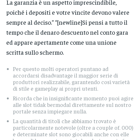
La garanzia è un aspetto imprescindibile,
poiché i depositi e votre vincite devono valere
sempre al deciso.” “[newline]Si pensi a tutto il
tempo che il denaro descuento nel conto gara
ed appare apertamente come una unione
scritta sullo schermo.
Per questo molti operatori puntano ad
accordarsi disadvantage il maggior serie di
produttori realizzabile, garantendo così varietà
di stile e gameplay ai propri utenti.
Ricorda che in insignificante momento puoi agire
alle slot tidak bermodal direttamente sul nostro
portale senza impiegare nulla.
La quantità di titoli che abbiamo trovato è
particolarmente notevole (oltre a couple of. 000)
e determinate slot sono giocabili anche con elle