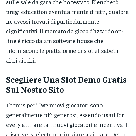
sulle sale da gara che ho testato. Elencherò
pregi education eventualmente difetti, qualora
ne avessi trovati di particolarmente
significativi. Il mercato de gioco d’azzardo on-
line è ricco dalam software house che
riforniscono le piattaforme di slot elizabeth
altri giochi.
Scegliere Una Slot Demo Gratis
Sul Nostro Sito
I bonus per” “we nuovi giocatori sono
generalmente più generosi, essendo usati for
every attirare tali nuovi giocatori e incentivarli
a iscriversi electronic iniziare a giocare. Detto