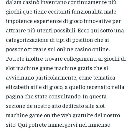
dalam casinò inventano continuamente più
giochi que tiene eccitanti funzionalità male
impotence esperienze di gioco innovative per
attrarre più utenti possibili. Ecco qui sotto una
categorizzazione di tipi di position che si
possono trovare sui online casino online.
Potrete inoltre trovare collegamenti ai giochi di
slot machine game machine gratis che si
avvicinano particolarmente, come tematica
elizabeth stile di gioco, a quello recensito nella
pagina che state consultando. In questa
sezione de nostro sito dedicato alle slot
machine game on the web gratuite del nostro
sito! Qui potrete immergervi nel inmenso