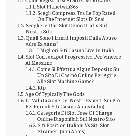
Come Registrarsi Ai Siti Casino Aams
Slot Planetwin365
Scegli Compresa Tra Le Top Rated
On The Internet Slots Di Snai
Scegliere Una Slot Demo Gratis Sul
Nostro Sito
Quali Sono I Limiti Imposti Dalla Abuso
Adm Ex Aams?
I Migliori Siti Casino Live In Italia
Slot Con Jackpot Progressivo, Per Vincere
Al Massimo
Come Si Effettua Algun Deposito Su
Un Sito Di Casinò Online Per Agire
Alle Slot Machine Game?
Rtp
Age Of Typically The Gods
La Valutazione Dei Nostri Esperti Sui Più
Bei Periodi Siti Casino Aams (adm)
Categorie Di Slot Free Of Charge
Online Disponibili Sul Nostro Sito
Siti Position Italiani Vs Siti Slot
Stranieri (non Aams)