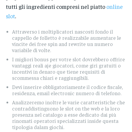
tutti gli ingredienti compresi nel piatto
online
slot
.
Attraverso i moltiplicatori nascosti fondo il
cappello de folletto è realizzabile aumentare le
vincite dei free spin and rewrite un numero
variabile di volte.
I migliori bonus per votre slot dovrebbero offrire
vantaggi reali aje giocatori, come giri gratuiti o
incentivi in denaro que tiene requisiti di
scommessa chiari e raggiungibili.
Devi inserire obbligatoriamente il codice fiscale,
residenza, email electronic numero di telefono.
Analizzeremo inoltre le varie caratteristiche che
contraddistinguono le slot on the web e la loro
presenza nel catalogo a esse dedicato dai più
rinomati operatori specializzati inside questa
tipologia dalam giochi.