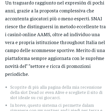
Un traguardo raggiunto nel expresión di pochi
anni, grazie a la proposta complessiva che
accontenta giocatori più o meno esperti. SNAI
riesce the distinguersi in metodo eccellente tra
i casinò online AAMS, oltre ad individuo una
vera e propria istituzione throughout Italia nel
campo delle scommesse sportive. Merito di una
piattaforma sempre aggiornata con le suprême
novità del” “settore e ricca di promozioni
periodiche.
Scoprite di più alla pagina della mia recensione
della slot Dead or even Alive e scegliete il sito di
slot ideale su cui giocarci.
In breve, questo sistema ci permette dalam
rimanere con my partner and i piedi per terra e