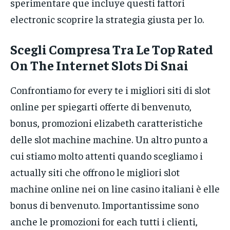
sperimentare que incluye questi fattori
electronic scoprire la strategia giusta per lo.
Scegli Compresa Tra Le Top Rated
On The Internet Slots Di Snai
Confrontiamo for every te i migliori siti di slot
online per spiegarti offerte di benvenuto,
bonus, promozioni elizabeth caratteristiche
delle slot machine machine. Un altro punto a
cui stiamo molto attenti quando scegliamo i
actually siti che offrono le migliori slot
machine online nei on line casino italiani è elle
bonus di benvenuto. Importantissime sono
anche le promozioni for each tutti i clienti,