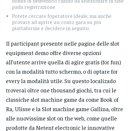
bonus di benvenuto casinò da selezionare in fase
pada registrazione.
Potete cercare l’operatore ideale, ma anche
provare ad aprire un conto gara su più
piattaforme e decidere in seguito.
Il participant presente nelle pagine delle slot
equipment demo offre diverse opzioni
all’utente arrive quella di agire gratis (for fun)
con la modalità tutto schermo, o di optare for
every la modalità utile. Su questo localizado
troverai oltre one thousand giochi, tra cui le
classiche slot machine game da come Book of
Ra, Ulisse e la Slot machine game Gallina, oltre
alle nuovissime slot on the web, come quelle
prodotte da Netent electronic le innovative