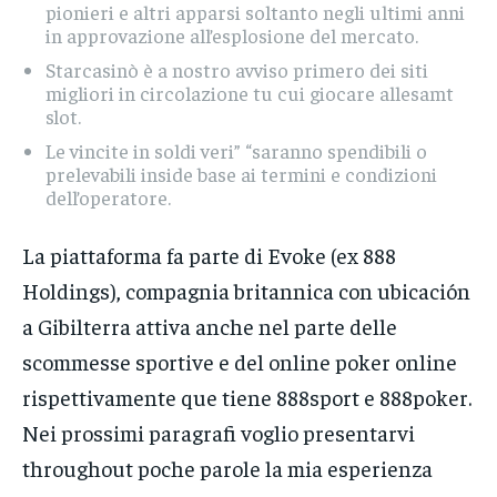
pionieri e altri apparsi soltanto negli ultimi anni
in approvazione all’esplosione del mercato.
Starcasinò è a nostro avviso primero dei siti
migliori in circolazione tu cui giocare allesamt
slot.
Le vincite in soldi veri” “saranno spendibili o
prelevabili inside base ai termini e condizioni
dell’operatore.
La piattaforma fa parte di Evoke (ex 888
Holdings), compagnia britannica con ubicación
a Gibilterra attiva anche nel parte delle
scommesse sportive e del online poker online
rispettivamente que tiene 888sport e 888poker.
Nei prossimi paragrafi voglio presentarvi
throughout poche parole la mia esperienza