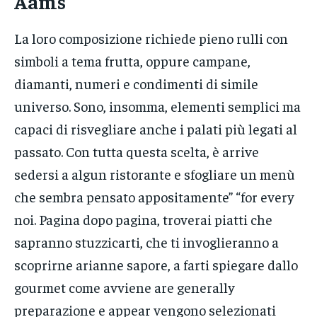
Aams
La loro composizione richiede pieno rulli con
simboli a tema frutta, oppure campane,
diamanti, numeri e condimenti di simile
universo. Sono, insomma, elementi semplici ma
capaci di risvegliare anche i palati più legati al
passato. Con tutta questa scelta, è arrive
sedersi a algun ristorante e sfogliare un menù
che sembra pensato appositamente” “for every
noi. Pagina dopo pagina, troverai piatti che
sapranno stuzzicarti, che ti invoglieranno a
scoprirne arianne sapore, a farti spiegare dallo
gourmet come avviene are generally
preparazione e appear vengono selezionati